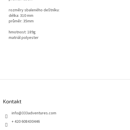
rozměry sbaleného deštníku:
délka: 310 mm
průměr: 35mm
hmotnost: 189g
matriál polyester
Z
á
p
a
Kontakt
t
info
@
333adventures.com
í
+ 420 608430446