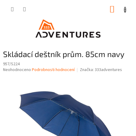
Přejít
NÁKUP
na
obsah
KOŠÍK
Skládací deštník prům. 85cm navy
957/S224
Průměrné
Neohodnoceno
Podrobnosti hodnocení
Značka:
333adventures
hodnocení
produktu
je
0,0
z
5
hvězdiček.