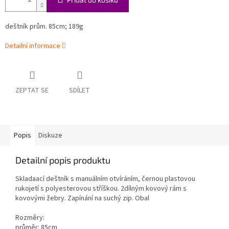
deštník prům. 85cm; 189g
Detailní informace
ZEPTAT SE
SDÍLET
Popis
Diskuze
Detailní popis produktu
Skladaací deštník s manuálním otvíráním, černou plastovou
rukojetí s polyesterovou stříškou. 2dílným kovový rám s
kovovými žebry. Zapínání na suchý zip. Obal
Rozměry:
průměr: 85cm