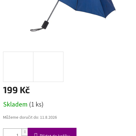
199 Kč
Měrná
Skladem
(1 ks)
cena:
Můžeme doručit do:
11.8.2026
Přidat do košíku