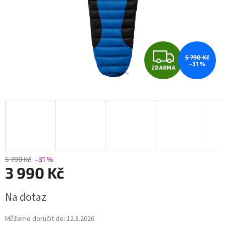
Z
5 790 Kč
–31 %
ZDARMA
D
A
R
M
A
5 790 Kč
–31 %
3 990 Kč
Měrná
Na dotaz
cena:
Můžeme doručit do:
12.8.2026