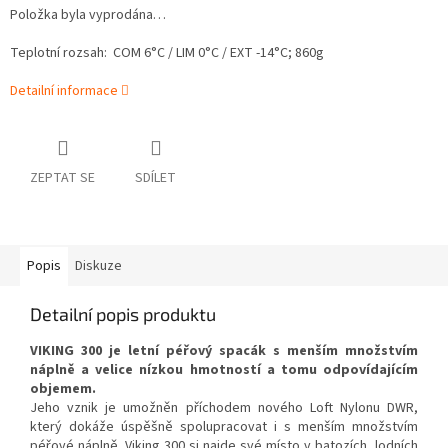
Položka byla vyprodána…
Teplotní rozsah: COM 6°C / LIM 0°C / EXT -14°C; 860g
Detailní informace
ZEPTAT SE
SDÍLET
Popis
Diskuze
Detailní popis produktu
VIKING 300 je letní péřový spacák s menším množstvím
náplně a velice nízkou hmotností a tomu odpovídajícím
objemem.
Jeho vznik je umožněn příchodem nového Loft Nylonu DWR,
který dokáže úspěšně spolupracovat i s menším množstvím
péřové náplně. Viking 300 si najde své místo v batozích, lodních