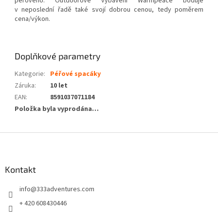
péřového. Outdo­orové vybavení Warmpeace boduje
v neposlední řadě také svojí dobrou cenou, tedy poměrem
cena/výkon.
Doplňkové parametry
Kategorie
:
Péřové spacáky
Záruka
:
10 let
EAN
:
8591037071184
Položka byla vyprodána…
Z
á
p
a
Kontakt
t
info
@
333adventures.com
í
+ 420 608430446