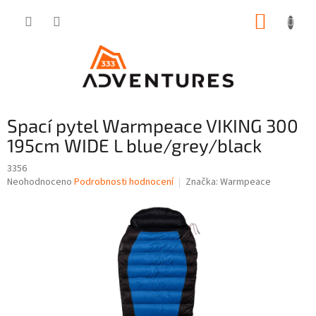
Přejít
NÁKUP
na
obsah
KOŠÍK
Spací pytel Warmpeace VIKING 300
195cm WIDE L blue/grey/black
3356
Průměrné
Neohodnoceno
Podrobnosti hodnocení
Značka:
Warmpeace
hodnocení
produktu
je
0,0
z
5
hvězdiček.