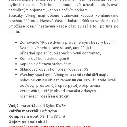
pytlech i na nosičích kol a nebude své uživatele obtěžovat
nadměrným objemem, váhou a nočním horkem.
Spacáky Viking mají dělené stahování kapuce kombinované
plochou šňůrou v hlavové části a kulatou šňůrou vepředu. Což
umožňuje ideální nastavení každé části zvlášť a to i po tmě po
hmatu.
Zdrhovadlo YKK se dvěma protisměrnými běžci v bočním
švu na levé nebo pravé straně, umožňující
případné spojení dvou spacích pytlů dohromady
Komorová konstrukce typu H
Kapuce s děleným stahováním
Skladovací obal a kompresní obal vel. XS
Všechny spací pytle Viking ve
standardní šíří
mají v
nohou
50 cm
a v oblasti ramen
80 cm
. Pro uživatele, kteří
potřebují prostornější spací pytel je připravena
verze
WIDE
, u niž je obvod spacáku v daných
rozměrech
rozšířen o 20 cm.
Vnější materiál:
Loft Nylon DWR+
Vnitřní materiál:
Loft Nylon
Kompresní obal:
XS (14 x 33 cm)
Objem po sbalení:
3 l