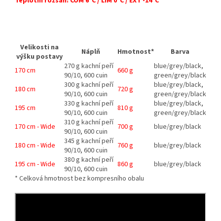
Teplotní rozsah: COM 6°C / LIM 0°C / EXT -14°C
Velikosti na
Náplň
Hmotnost*
Barva
výšku postavy
270 g kachní peří
blue/grey/black,
170 cm
660 g
90/10, 600 cuin
green/grey/black
300 g kachní peří
blue/grey/black,
180 cm
720 g
90/10, 600 cuin
green/grey/black
330 g kachní peří
blue/grey/black,
195 cm
810 g
90/10, 600 cuin
green/grey/black
310 g kachní peří
170 cm - Wide
700 g
blue/grey/black
90/10, 600 cuin
345 g kachní peří
180 cm - Wide
760 g
blue/grey/black
90/10, 600 cuin
380 g kachní peří
195 cm - Wide
860 g
blue/grey/black
90/10, 600 cuin
* Celková hmotnost bez kompresního obalu