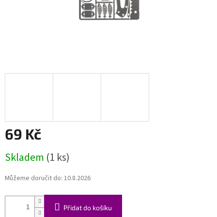
69 Kč
Měrná
Skladem
(1 ks)
cena:
Můžeme doručit do:
10.8.2026
Přidat do košíku