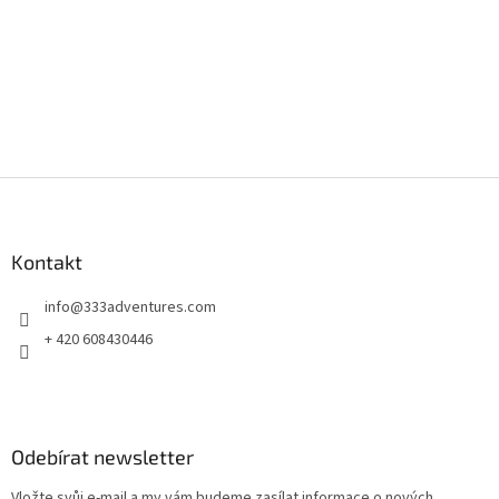
Z
á
p
a
Kontakt
t
info
@
333adventures.com
í
+ 420 608430446
Odebírat newsletter
Vložte svůj e-mail a my vám budeme zasílat informace o nových