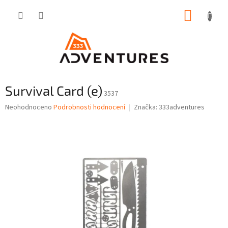
Přejít
NÁKUP
na
obsah
KOŠÍK
Survival Card (e)
3537
Průměrné
Neohodnoceno
Podrobnosti hodnocení
Značka:
333adventures
hodnocení
produktu
je
0,0
z
5
hvězdiček.