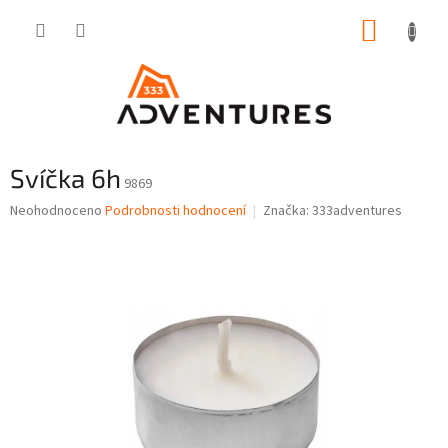
Přejít
NÁKUP
na
obsah
KOŠÍK
Svíčka 6h
9869
Průměrné
Neohodnoceno
Podrobnosti hodnocení
Značka:
333adventures
hodnocení
produktu
je
0,0
z
5
hvězdiček.