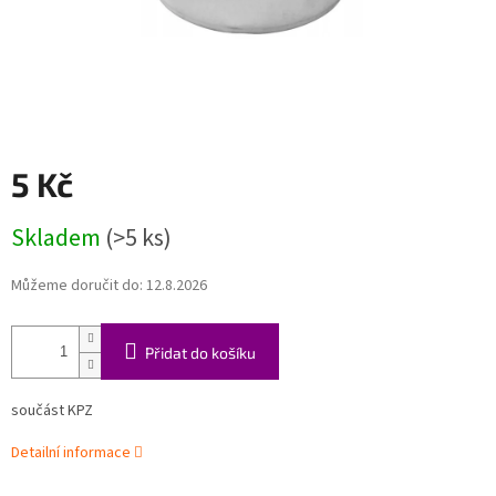
5 Kč
Měrná
Skladem
(>5 ks)
cena:
Můžeme doručit do:
12.8.2026
Přidat do košíku
součást KPZ
Detailní informace