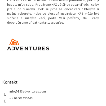
krabičku s věcmi co možná budete někdy potřebovat, pokud ji
budete mít u sebe. Prodávané KPZ většinou obsahují věci, co by
jste si do ní nedali. Pokusili jsme se vybrat věci z kterých si
možná vyberete, nebo se alespoň inspirujete. KPZ může byt
složena s ruzných věcí, podle Vaší potřeby, ale vždy
doporučujeme přidat kontakty a peníze.
Z
á
p
a
Kontakt
t
info
@
333adventures.com
í
+ 420 608430446