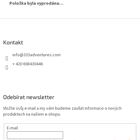
Položka byla vyprodána…
Z
á
p
a
Kontakt
t
info
@
333adventures.com
í
+ 420 608430446
Odebírat newsletter
Vložte svůj e-mail a my vám budeme zasílat informace o nových
produktech na našem e-shopu.
E-mail