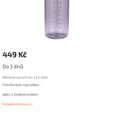
449 Kč
Měrná
Do 3 dnů
cena:
Můžeme doručit do:
12.8.2026
Položka byla vyprodána…
lahev s širokým hrdlem
Detailní informace