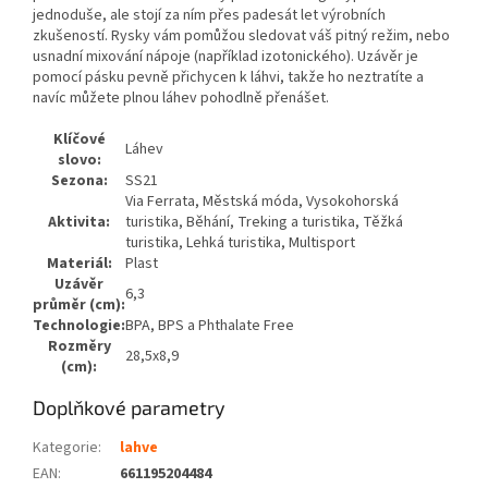
jednoduše, ale stojí za ním přes padesát let výrobních
zkušeností. Rysky vám pomůžou sledovat váš pitný režim, nebo
usnadní mixování nápoje (například izotonického). Uzávěr je
pomocí pásku pevně přichycen k láhvi, takže ho neztratíte a
navíc můžete plnou láhev pohodlně přenášet.
Klíčové
Láhev
slovo:
Sezona:
SS21
Via Ferrata, Městská móda, Vysokohorská
Aktivita:
turistika, Běhání, Treking a turistika, Těžká
turistika, Lehká turistika, Multisport
Materiál:
Plast
Uzávěr
6,3
průměr (cm):
Technologie:
BPA, BPS a Phthalate Free
Rozměry
28,5x8,9
(cm):
Doplňkové parametry
Kategorie
:
lahve
EAN
:
661195204484