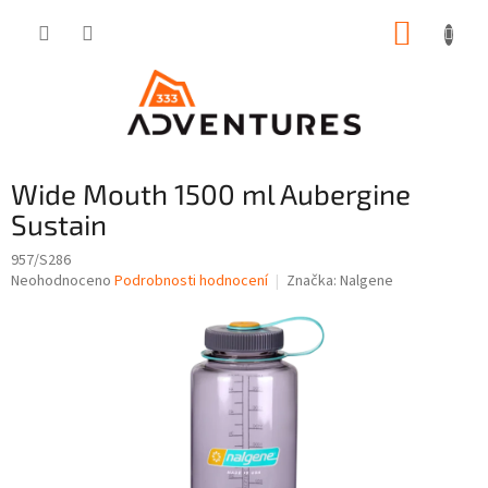
Přejít
NÁKUP
na
obsah
KOŠÍK
Wide Mouth 1500 ml Aubergine
Sustain
957/S286
Průměrné
Neohodnoceno
Podrobnosti hodnocení
Značka:
Nalgene
hodnocení
produktu
je
0,0
z
5
hvězdiček.