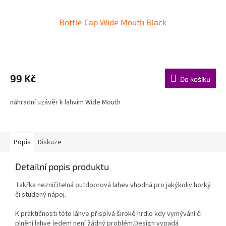
Bottle Cap Wide Mouth Black
99 Kč
Do košíku
náhradní uzávěr k lahvím Wide Mouth
Popis
Diskuze
Detailní popis produktu
Takřka nezničitelná outdoorová lahev vhodná pro jakýkoliv horký
či studený nápoj.
K praktičnosti této láhve přispívá široké hrdlo kdy vymývání či
plnění lahve ledem není žádný problém.Design vypadá