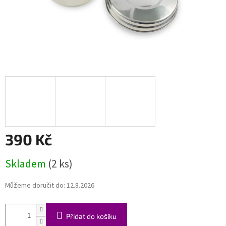
390 Kč
Měrná
Skladem
(2 ks)
cena:
Můžeme doručit do:
12.8.2026
Přidat do košíku