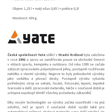
Objem: 1,25 l + malý ešus 0,85 l + poklice 0,3l
Hmotnost: 430 g
Česká společnost Yate
sídlící v
Hradci Králové
byla založena
v roce
1991
a zprvu se zaměřovala pouze na obchodní činnost
v oblasti sportu, kempinku a outdooru. Od roku 1995 se začala
zabývat zpracováním polyetylenové pěny, postupně rozšiřovala
nabídku o vlastní výrobky. Nejprve to byly jednoduché výrobky
jako sedátka a plovací desky. Postupně výrobu vybavila
potřebnými stroji na sekání, řezání, frézování, lepení, tepelné
tvarování a další zpracování materiálu, takže v současné době je
schopna uspokojit téměř všechny požadavky zákazníků.
Díky novým technologiím se výroba začala soustředit i na jiná
odvětví, než je sport. V současné době vyrábí také pro