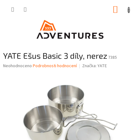
Přejít
NÁKUP
na
obsah
KOŠÍK
YATE Ešus Basic 3 díly, nerez
7385
Průměrné
Neohodnoceno
Podrobnosti hodnocení
Značka:
YATE
hodnocení
produktu
je
0,0
z
5
hvězdiček.