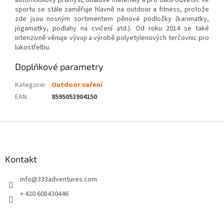
automobilový průmysl, obalové materiály a pro další odvětví. Ve
sportu se stále zaměřuje hlavně na outdoor a fitness, protože
zde jsou nosným sortimentem pěnové podložky (karimatky,
jógamatky, podlahy na cvičení atd.). Od roku 2014 se také
intenzivně věnuje vývoji a výrobě polyetylenových terčovnic pro
lukostřelbu.
Doplňkové parametry
Kategorie
:
Outdoor vaření
EAN
:
8595053904150
Z
á
p
a
Kontakt
t
info
@
333adventures.com
í
+ 420 608430446