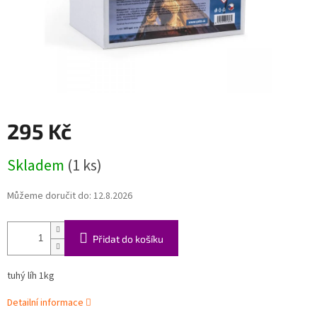
295 Kč
Měrná
Skladem
(1 ks)
cena:
Můžeme doručit do:
12.8.2026
Přidat do košíku
tuhý líh 1kg
Detailní informace