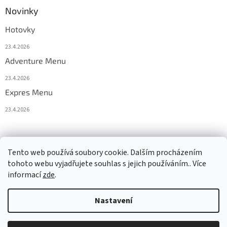
Novinky
Hotovky
23.4.2026
Adventure Menu
23.4.2026
Expres Menu
23.4.2026
event333
Tento web používá soubory cookie. Dalším procházením
tohoto webu vyjadřujete souhlas s jejich používáním.. Více
informací
zde
.
Vytvořil Shoptet
Nastavení
Copyright 2026
www.333adventures.com
. Všechna práva