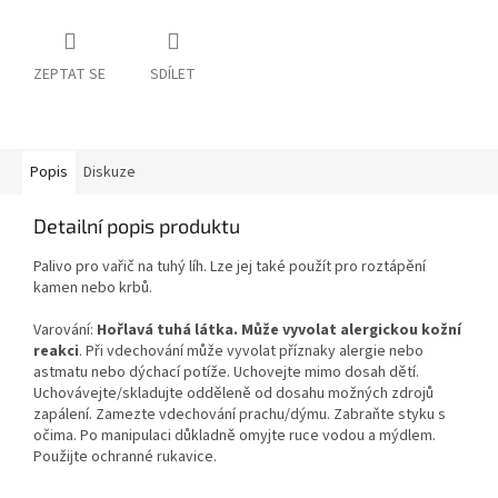
ZEPTAT SE
SDÍLET
Popis
Diskuze
Detailní popis produktu
Palivo pro vařič na tuhý líh. Lze jej také použít pro roztápění
kamen nebo krbů.
Varování:
Hořlavá tuhá látka. Může vyvolat alergickou kožní
reakci
. Při vdechování může vyvolat příznaky alergie nebo
astmatu nebo dýchací potíže. Uchovejte mimo dosah dětí.
Uchovávejte/skladujte odděleně od dosahu možných zdrojů
zapálení. Zamezte vdechování prachu/dýmu. Zabraňte styku s
očima. Po manipulaci důkladně omyjte ruce vodou a mýdlem.
Použijte ochranné rukavice.