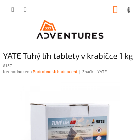
Přejít
NÁKUP
na
obsah
KOŠÍK
YATE Tuhý líh tablety v krabičce 1 kg
8157
Průměrné
Neohodnoceno
Podrobnosti hodnocení
Značka:
YATE
hodnocení
produktu
je
0,0
z
5
hvězdiček.