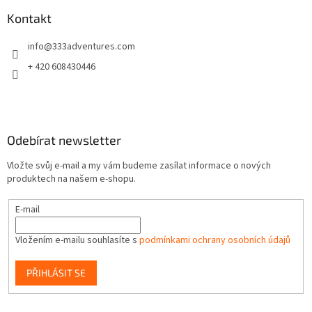
p
a
Kontakt
t
info
@
333adventures.com
í
+ 420 608430446
Odebírat newsletter
Vložte svůj e-mail a my vám budeme zasílat informace o nových
produktech na našem e-shopu.
E-mail
Vložením e-mailu souhlasíte s
podmínkami ochrany osobních údajů
PŘIHLÁSIT SE