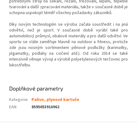
potřebnými stroji na sekání, řezání, frézování, lepení, tepelné
tvarování a další zpracování materiálu, takže v současné době je
schopna uspokojit téměř všechny požadavky zákazníků.
Díky novým technologiím se výroba začala soustředit i na jiná
odvětví, než je sport. V současné době vyrábí také pro
automobilový průmysl, obalové materiály a pro další odvětví. Ve
sportu se stále zaměřuje hlavně na outdoor a fitness, protože
zde jsou nosným sortimentem pěnové podložky (karimatky,
jógamatky, podlahy na cvičení atd.). Od roku 2014 se také
intenzivně věnuje vývoji a výrobě polyetylenových terčovnic pro
lukostřelbu.
Doplňkové parametry
Kategorie
:
Palivo, plynové kartuše
EAN
:
8595053916962
Z
á