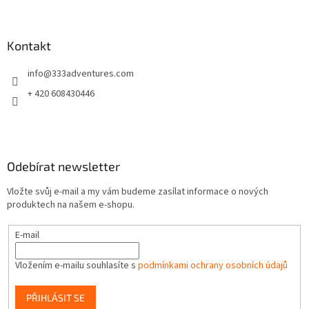
Z
á
p
a
Kontakt
t
info
@
333adventures.com
í
+ 420 608430446
Odebírat newsletter
Vložte svůj e-mail a my vám budeme zasílat informace o nových
produktech na našem e-shopu.
E-mail
Vložením e-mailu souhlasíte s
podmínkami ochrany osobních údajů
PŘIHLÁSIT SE