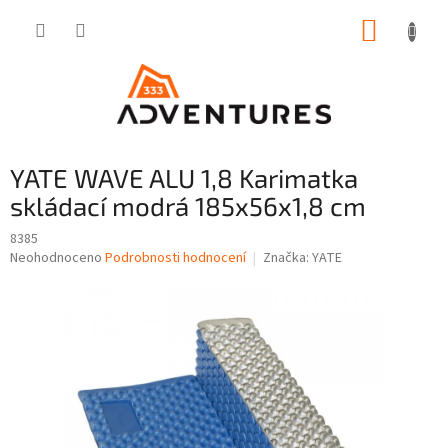
Přejít
NÁKUP
na
obsah
KOŠÍK
YATE WAVE ALU 1,8 Karimatka
skládací modrá 185x56x1,8 cm
8385
Průměrné
Neohodnoceno
Podrobnosti hodnocení
Značka:
YATE
hodnocení
produktu
je
0,0
z
5
hvězdiček.