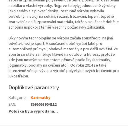
zabývat zpracováním polyetylenové pěny, postupně rozšiřovala
nabídku o vlastní výrobky. Nejprve to byly jednoduché výrobky
jako sedátka a plovací desky. Postupně výrobu vybavila
potřebnými stroji na sekání, řezání, frézování, lepení, tepelné
tvarování a další zpracování materiálu, takže v současné době je
schopna uspokojit téměř všechny požadavky zákazníků.
Díky novým technologiím se výroba začala soustředit i na jiná
odvětví, než je sport. V současné době vyrábí také pro
automobilový průmysl, obalové materiály a pro další odvětví. Ve
sportu se stále zaměřuje hlavně na outdoor a fitness, protože
zde jsou nosným sortimentem pěnové podložky (karimatky,
jógamatky, podlahy na cvičení atd.). Od roku 2014 se také
intenzivně věnuje vývoji a výrobě polyetylenových terčovnic pro
lukostřelbu.
Doplňkové parametry
Kategorie
:
Karimatky
EAN
:
8595053904112
Položka byla vyprodána…