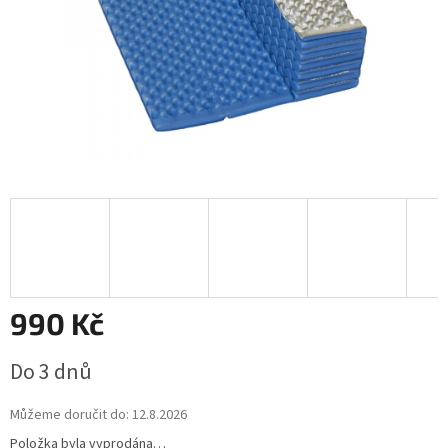
990 Kč
Měrná
Do 3 dnů
cena:
Můžeme doručit do:
12.8.2026
Položka byla vyprodána…