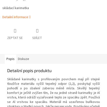
skládací karimatka
Detailní informace
ZEPTAT SE
SDÍLET
Popis
Diskuze
Detailní popis produktu
Skládané karimatky s profilovaným povrchem mají při stejné
tloušťce materiálu vyšší tepelný odpor (2,2), poskytují vyšší
pohodlí a po sbalení zaberou méně místa. Skvělý tepelný
komfort je ještě zvýšen tím, že na jedné straně karimatky je Al
vrstva, která odráží vyzařované teplo ze spacáku zpět. Používá
se Al vrstvou ke spacáku. Materiál má uzavřenou buňkovou
strukturu a hladký povrch, takže nesaje vodu. Prodáváno včetně