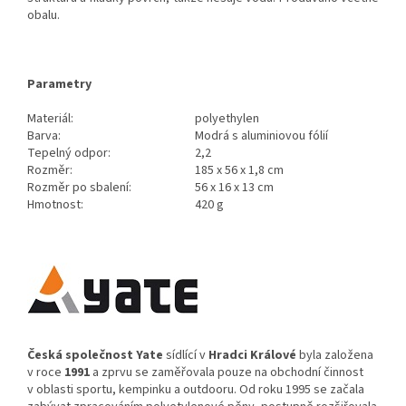
obalu.
Parametry
Materiál:
polyethylen
Barva:
Modrá s aluminiovou fólií
Tepelný odpor:
2,2
Rozměr:
185 x 56 x 1,8 cm
Rozměr po sbalení:
56 x 16 x 13 cm
Hmotnost:
420 g
Česká společnost Yate
sídlící v
Hradci Králové
byla založena
v roce
1991
a zprvu se zaměřovala pouze na obchodní činnost
v oblasti sportu, kempinku a outdooru. Od roku 1995 se začala