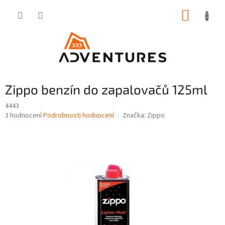
Přejít
NÁKUP
na
obsah
KOŠÍK
Zippo benzín do zapalovačů 125ml
4443
Průměrné
3 hodnocení
Podrobnosti hodnocení
Značka:
Zippo
hodnocení
produktu
je
3,7
z
5
hvězdiček.