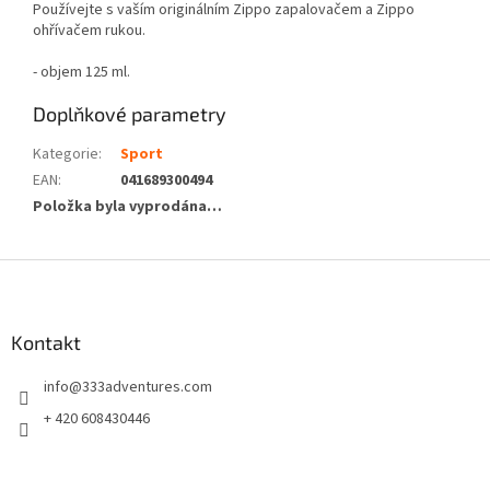
Používejte s vaším originálním Zippo zapalovačem a Zippo
ohřívačem rukou.
- objem 125 ml.
Doplňkové parametry
Kategorie
:
Sport
EAN
:
041689300494
Položka byla vyprodána…
Z
á
p
a
Kontakt
t
info
@
333adventures.com
í
+ 420 608430446