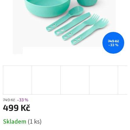
749 Kč
–33 %
749 Kč
–33 %
499 Kč
Měrná
Skladem
(1 ks)
cena: