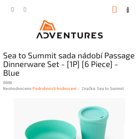
Přejít
NÁKUP
na
obsah
KOŠÍK
Sea to Summit sada nádobí Passage
Dinnerware Set - [1P] [6 Piece] -
Blue
8666
Průměrné
Neohodnoceno
Podrobnosti hodnocení
Značka:
Sea to Summit
hodnocení
produktu
je
0,0
z
5
hvězdiček.