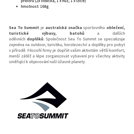
příborů (2x vidlička, 1 x nůž, 1 x lžíce)
hmotnost: 168g
Sea To Summit
je
australská
značka
sportovního
oblečení
,
turistické výbavy, batohů
a dalších
oděvních
doplňků
. Společnost Sea To Summit se specializuje
zejména na outdoor, turistiku, horolezectví a doplňky pro pobyt
v přírodě. Filozofií firmy je dopřát vašim aktivitám větší komfort,
menší zátěž a lépe zorganizovat vybavení pro všechny aktivity
směřující k objevování naší úžasné planety.