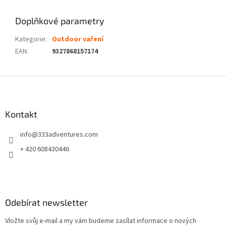
Doplňkové parametry
Kategorie
:
Outdoor vaření
EAN
:
9327868157174
Z
á
p
a
Kontakt
t
info
@
333adventures.com
í
+ 420 608430446
Odebírat newsletter
Vložte svůj e-mail a my vám budeme zasílat informace o nových