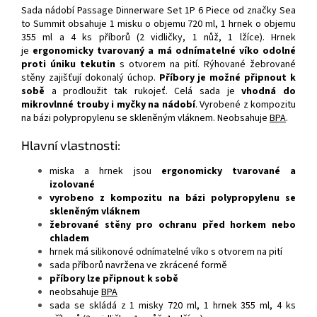
Sada nádobí Passage Dinnerware Set 1P 6 Piece od značky Sea
to Summit obsahuje 1 misku o objemu 720 ml, 1 hrnek o objemu
355 ml a 4 ks příborů (2 vidličky, 1 nůž, 1 lžíce). Hrnek
je
ergonomicky tvarovaný a má
odnímatelné víko odolné
proti úniku tekutin
s otvorem na pití. Rýhované žebrované
stěny zajišťují dokonalý úchop.
Příbory je možné připnout k
sobě
a prodloužit tak rukojeť. Celá sada je
vhodná do
mikrovlnné trouby i myčky na nádobí
. Vyrobené z kompozitu
na bázi polypropylenu se skleněným vláknem. Neobsahuje
BPA
.
Hlavní vlastnosti:
miska a hrnek jsou
ergonomicky tvarované a
izolované
vyrobeno z kompozitu na bázi polypropylenu se
skleněným vláknem
žebrované stěny pro ochranu před horkem nebo
chladem
hrnek má silikonové odnímatelné víko s otvorem na pití
sada příborů navržena ve zkrácené formě
příbory lze připnout k sobě
neobsahuje
BPA
sada se skládá z 1 misky 720 ml, 1 hrnek 355 ml, 4 ks