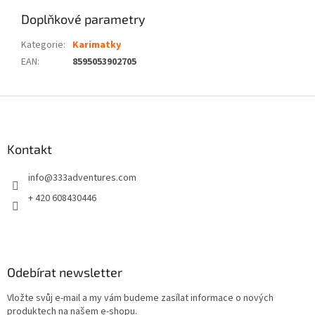
Doplňkové parametry
Kategorie
:
Karimatky
EAN
:
8595053902705
Z
á
p
a
Kontakt
t
info
@
333adventures.com
í
+ 420 608430446
Odebírat newsletter
Vložte svůj e-mail a my vám budeme zasílat informace o nových
produktech na našem e-shopu.