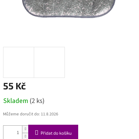
55 Kč
Měrná
Skladem
(2 ks)
cena:
Můžeme doručit do:
11.8.2026
Přidat do košíku