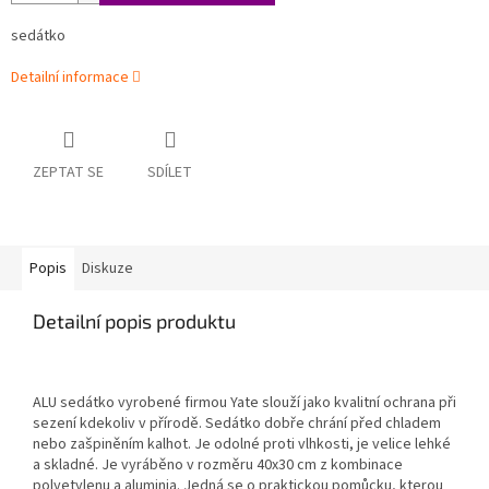
sedátko
Detailní informace
ZEPTAT SE
SDÍLET
Popis
Diskuze
Detailní popis produktu
ALU sedátko vyrobené firmou Yate slouží jako kvalitní ochrana při
sezení kdekoliv v přírodě. Sedátko dobře chrání před chladem
nebo zašpiněním kalhot. Je odolné proti vlhkosti, je velice lehké
a skladné. Je vyráběno v rozměru 40x30 cm z kombinace
polyetylenu a aluminia. Jedná se o praktickou pomůcku, kterou