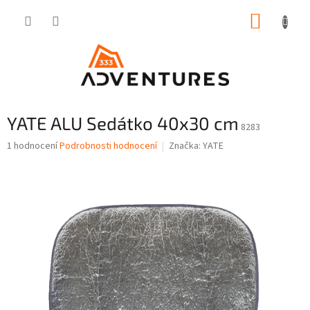
Přejít
NÁKUP
na
obsah
KOŠÍK
YATE ALU Sedátko 40x30 cm
8283
Průměrné
1 hodnocení
Podrobnosti hodnocení
Značka:
YATE
hodnocení
produktu
je
1,0
z
5
hvězdiček.