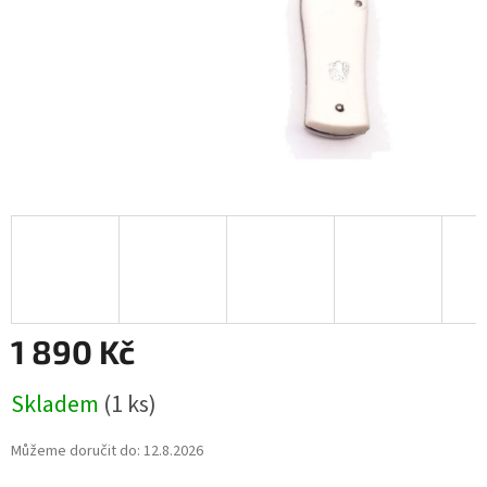
1 890 Kč
Měrná
Skladem
(1 ks)
cena:
Můžeme doručit do:
12.8.2026