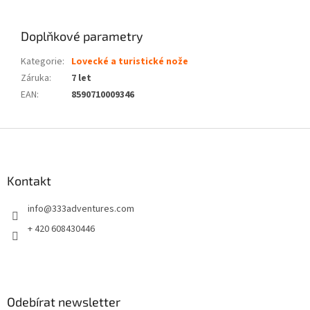
Doplňkové parametry
Kategorie
:
Lovecké a turistické nože
Záruka
:
7 let
EAN
:
8590710009346
Z
á
p
a
Kontakt
t
info
@
333adventures.com
í
+ 420 608430446
Odebírat newsletter