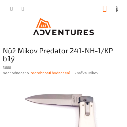
Přejít
NÁKUP
na
obsah
KOŠÍK
Nůž Mikov Predator 241-NH-1/KP
bílý
3666
Průměrné
Neohodnoceno
Podrobnosti hodnocení
Značka:
Mikov
hodnocení
produktu
je
0,0
z
5
hvězdiček.