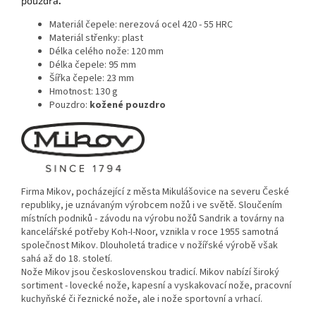
pouzdra
.
Materiál čepele: nerezová ocel 420 - 55 HRC
Materiál střenky: plast
Délka celého nože: 120 mm
Délka čepele: 95 mm
Šířka čepele: 23 mm
Hmotnost: 130 g
Pouzdro:
kožené pouzdro
Firma Mikov, pocházející z města Mikulášovice na severu České
republiky, je uznávaným výrobcem nožů i ve světě. Sloučením
místních podniků - závodu na výrobu nožů Sandrik a továrny na
kancelářské potřeby Koh-I-Noor, vznikla v roce 1955 samotná
společnost Mikov. Dlouholetá tradice v nožířské výrobě však
sahá až do 18. století.
Nože Mikov jsou československou tradicí. Mikov nabízí široký
sortiment - lovecké nože, kapesní a vyskakovací nože, pracovní
kuchyňské či řeznické nože, ale i nože sportovní a vrhací.