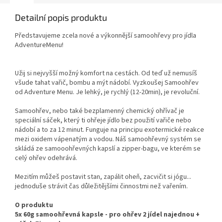
Detailní popis produktu
Představujeme zcela nové a výkonnější samoohřevy pro jídla
AdventureMenu!
Užij si nejvyšší možný komfort na cestách. Od teď už nemusíš
všude tahat vařič, bombu a mýt nádobí. Vyzkoušej Samoohřev
od Adventure Menu. Je lehký, je rychlý (12-20min), je revoluční.
Samoohřev, nebo také bezplamenný chemický ohřívač je
speciální sáček, který ti ohřeje jídlo bez použití vařiče nebo
nádobí a to za 12 minut. Funguje na principu exotermické reakce
mezi oxidem vápenatým a vodou. Náš samoohřevný systém se
skládá ze samooohřevných kapslí a zipper-bagu, ve kterém se
celý ohřev odehrává.
Mezitím můžeš postavit stan, zapálit oheň, zacvičit si jógu...
jednoduše strávit čas důležitějšími činnostmi než vařením.
O produktu
5x 60g samoohřevná kapsle - pro ohřev 2 jídel najednou +