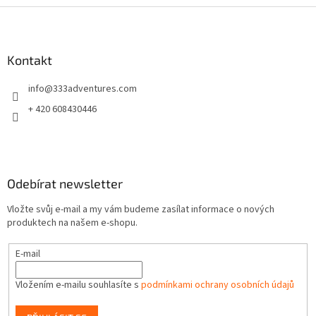
Z
á
p
a
Kontakt
t
info
@
333adventures.com
í
+ 420 608430446
Odebírat newsletter
Vložte svůj e-mail a my vám budeme zasílat informace o nových
produktech na našem e-shopu.
E-mail
Vložením e-mailu souhlasíte s
podmínkami ochrany osobních údajů