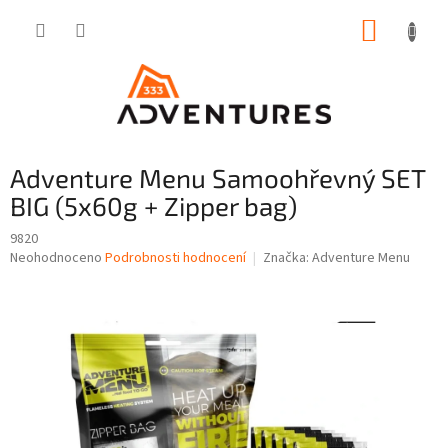
Přejít
NÁKUP
na
obsah
KOŠÍK
Adventure Menu Samoohřevný SET
BIG (5x60g + Zipper bag)
9820
Průměrné
Neohodnoceno
Podrobnosti hodnocení
Značka:
Adventure Menu
hodnocení
produktu
je
0,0
z
5
hvězdiček.