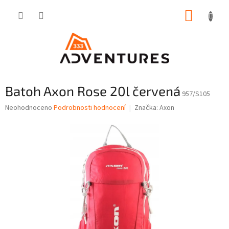
Přejít
NÁKUP
na
obsah
KOŠÍK
Batoh Axon Rose 20l červená
957/S105
Průměrné
Neohodnoceno
Podrobnosti hodnocení
Značka:
Axon
hodnocení
produktu
je
0,0
z
5
hvězdiček.