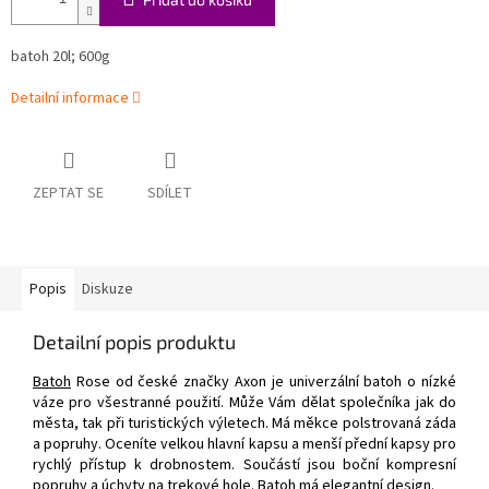
batoh 20l; 600g
Detailní informace
ZEPTAT SE
SDÍLET
Popis
Diskuze
Detailní popis produktu
Batoh
Rose od české značky Axon je univerzální batoh o nízké
váze pro všestranné použití. Může Vám dělat společníka jak do
města, tak při turistických výletech. Má měkce polstrovaná záda
a popruhy. Oceníte velkou hlavní kapsu a menší přední kapsy pro
rychlý přístup k drobnostem. Součástí jsou boční kompresní
popruhy a úchyty na trekové hole. Batoh má elegantní design.