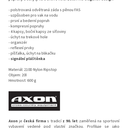
- polstrovaná odvětraná záda s pěnou FAS
- uzpůsoben pro vak na vodu
- prsní a bederní popruh
- kompresní popruhy
- 4 kapsy, boční kapsy ze síťoviny
- úchyt na trekové hole
- organizér
- reflexní prvky
- píšťalka, úchyt na blikačku
-
signální pláštěnka
Materiál: 210D Nylon Ripstop
Objem: 20l
Hmotnost: 600 g
Axon
je
česká
firma
s tradicí
z 90. let
zaměřená na sportovní
vybavení vedené pod vlastní značkou. Profiluje se jako