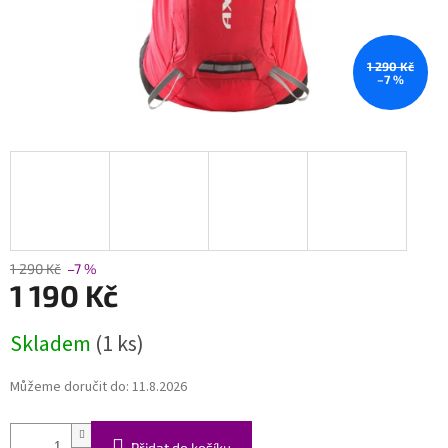
1 290 Kč
–7 %
1 290 Kč
–7 %
1 190 Kč
Měrná
Skladem
(1 ks)
cena:
Můžeme doručit do:
11.8.2026
Přidat do košíku