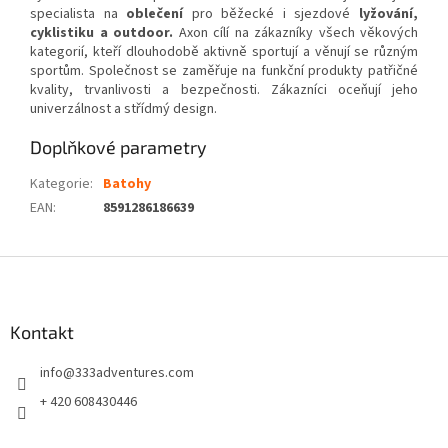
specialista na
oblečení
pro běžecké i sjezdové
lyžování,
cyklistiku a outdoor.
Axon cílí na zákazníky všech věkových
kategorií, kteří dlouhodobě aktivně sportují a věnují se různým
sportům. Společnost se zaměřuje na funkční produkty patřičné
kvality, trvanlivosti a bezpečnosti. Zákazníci oceňují jeho
univerzálnost a střídmý design.
Doplňkové parametry
Kategorie
:
Batohy
EAN
:
8591286186639
Z
á
p
a
Kontakt
t
info
@
333adventures.com
í
+ 420 608430446