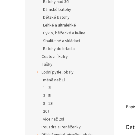
n
Batohy nad 30l
e
Dámské batohy
l
Dětské batohy
Lehké a ultralehké
Cyklo, běžecké a in-line
Sbalitelné a skládací
Batohy do letadla
Cestovní kufry
Tašky
Lodní pytle, obaly
méně než 1l
1 - 3l
3 - 5l
8 - 13l
Popi
20 l
více naž 20l
Det
Pouzdra a Peněženky