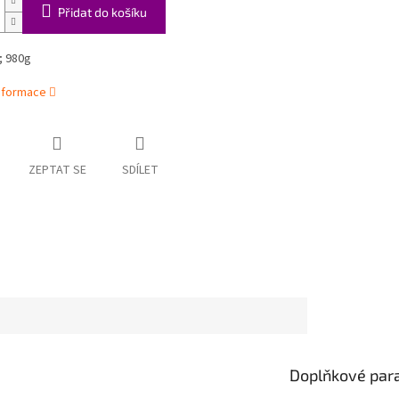
Přidat do košíku
; 980g
informace
ZEPTAT SE
SDÍLET
Doplňkové par