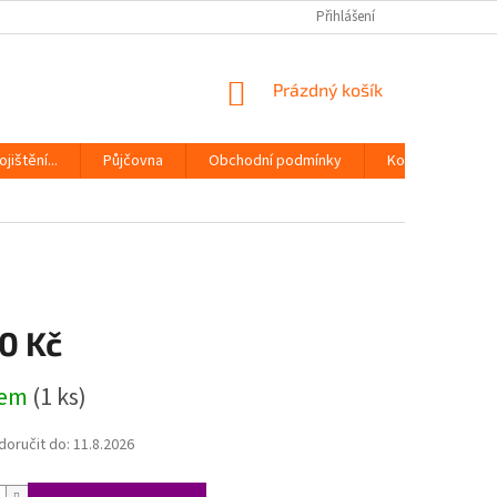
Přihlášení
NÁKUPNÍ
Prázdný košík
KOŠÍK
jištění...
Půjčovna
Obchodní podmínky
Kontakty
0 Kč
dem
(1 ks)
oručit do:
11.8.2026