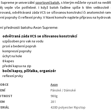
 Supreme je univerzální
sportovní batoh
, s kterým můžete vyrazit na nedě
ěj vejde vše potřebné. I když batoh řadíme spíše k těm velikostně 
trovaná, odvětrávaná záda VCS se síťovanou konstrukcí či anatomické rame
ní popruhy či reflexní prvky. V hlavní komoře najdete přípravu na hydrovak
ní přednosti batohu Axon Supreme:
odvětraná záda VCS se síťovanou konstrukcí
uzpůsoben pro vak na vodu
prsní a bederní popruh
kompresní popruhy
úchyt na hole
8 kapes
přední kapsa na zip
boční kapsy, píšťalka, organizér
reflexní prvky
ROBCE
Axon
ENÍ
Pánské / Dámské
OTNOST
980g
JEM
28 l
ERIÁL
420D polyester Ripstop