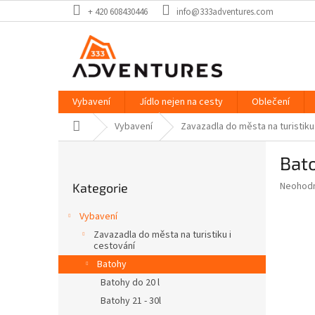
Přejít
+ 420 608430446
info@333adventures.com
na
obsah
Vybavení
Jídlo nejen na cesty
Oblečení
Domů
Vybavení
Zavazadla do města na turistiku
P
Bat
o
Přeskočit
s
Průměr
Neohod
Kategorie
kategorie
t
hodnoce
r
produkt
Vybavení
a
je
Zavazadla do města na turistiku i
0,0
n
cestování
z
n
Batohy
5
í
hvězdič
Batohy do 20 l
p
Batohy 21 - 30l
a