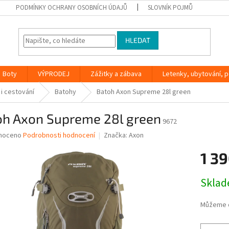
PODMÍNKY OCHRANY OSOBNÍCH ÚDAJŮ
SLOVNÍK POJMŮ
HLEDAT
Boty
VÝPRODEJ
Zážitky a zábava
Letenky, ubytování, po
 i cestování
Batohy
Batoh Axon Supreme 28l green
oh Axon Supreme 28l green
9672
né
noceno
Podrobnosti hodnocení
Značka:
Axon
ní
1 39
u
Měrná
Skla
cena:
ek.
Můžeme d