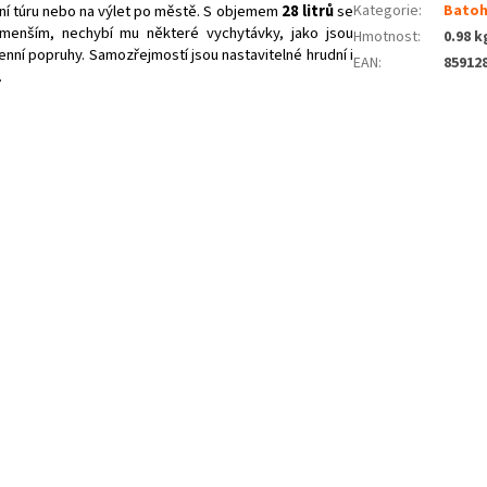
lní túru nebo na výlet po městě. S objemem
28 litrů
se
Kategorie
:
Batoh
menším, nechybí mu některé vychytávky, jako jsou
Hmotnost
:
0.98 k
nní popruhy. Samozřejmostí jsou nastavitelné hrudní i
EAN
:
85912
.