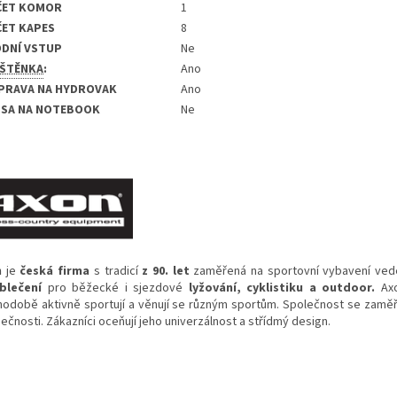
ČET KOMOR
1
ET KAPES
8
DNÍ VSTUP
Ne
ŠTĚNKA
:
Ano
PRAVA NA HYDROVAK
Ano
SA NA NOTEBOOK
Ne
n
je
česká
firma
s tradicí
z 90. let
zaměřená na sportovní vybavení veden
blečení
pro běžecké i sjezdové
lyžování, cyklistiku a outdoor.
Ax
hodobě aktivně sportují a věnují se různým sportům. Společnost se zaměřuj
ečnosti. Zákazníci oceňují jeho univerzálnost a střídmý design.