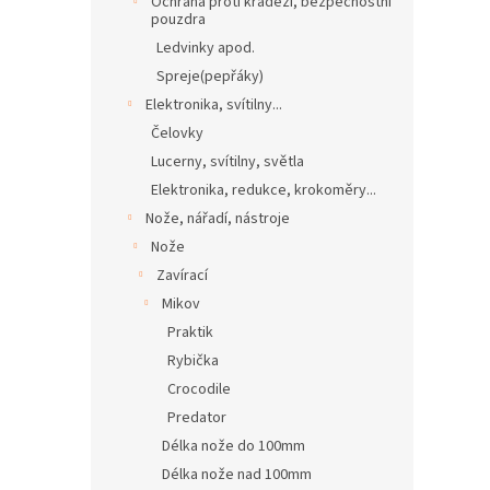
Ochrana proti krádeži, bezpečnostní
pouzdra
Ledvinky apod.
Spreje(pepřáky)
Elektronika, svítilny...
Čelovky
Lucerny, svítilny, světla
Elektronika, redukce, krokoměry...
Nože, nářadí, nástroje
Nože
Zavírací
Mikov
Praktik
Rybička
Crocodile
Predator
Délka nože do 100mm
Délka nože nad 100mm