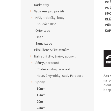
PO
Karimatky
POČ
Vybavení pro přežití
SPO
KPZ, krabičky, boxy
PLÁ
Součásti KPZ
PŘÍ
KAP
Orientace
Oheň
Signalizace
Příslušenství ke stanům
Náhradní díly, šnůry, spony...
Šňůry, paracord
Příslušenství paracord
Axo
Hotové výrobky, sady Paracord
na
o
Spony
dlou
10mm
bezp
15mm
20mm
25mm