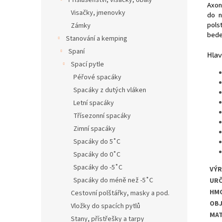
Příslušenství, visačky, obaly
Axon
Visačky, jmenovky
do n
pols
Zámky
beder
Stanování a kemping
Spaní
Hlav
Spací pytle
Péřové spacáky
Spacáky z dutých vláken
Letní spacáky
Třísezonní spacáky
Zimní spacáky
Spacáky do 5˚C
Spacáky do 0˚C
Spacáky do -5˚C
VÝ
Spacáky do méně než -5˚C
URČ
HM
Cestovní polštářky, masky a pod.
OB
Vložky do spacích pytlů
MAT
Stany, přístřešky a tarpy