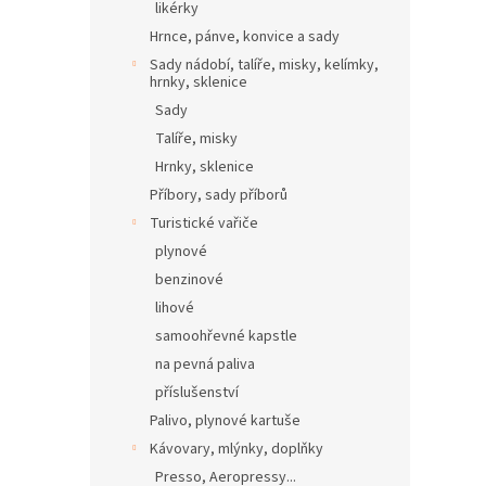
likérky
Hrnce, pánve, konvice a sady
Sady nádobí, talíře, misky, kelímky,
hrnky, sklenice
Sady
Talíře, misky
Hrnky, sklenice
Příbory, sady příborů
Turistické vařiče
plynové
benzinové
lihové
samoohřevné kapstle
na pevná paliva
příslušenství
Palivo, plynové kartuše
Kávovary, mlýnky, doplňky
Presso, Aeropressy...