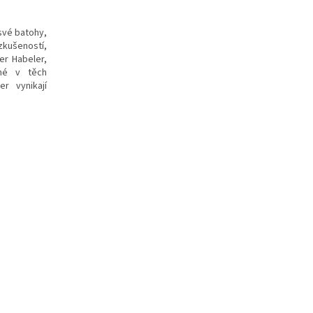
své batohy,
 zkušeností,
er Habeler,
ané v těch
r vynikají