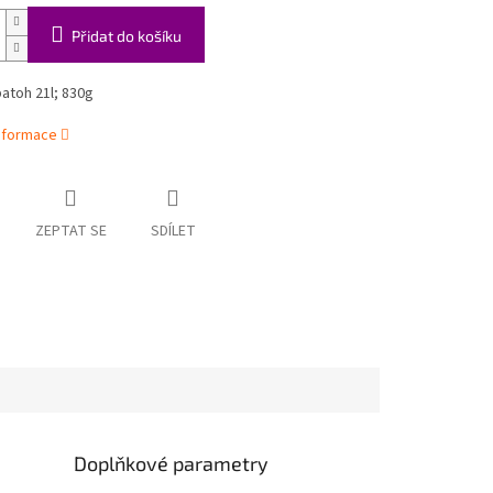
Přidat do košíku
atoh 21l; 830g
informace
ZEPTAT SE
SDÍLET
Doplňkové parametry