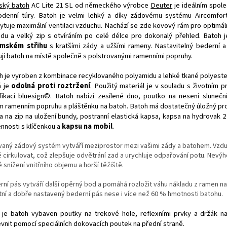
ký batoh
AC Lite 21 SL od německého výrobce
Deuter
je ideálním spol
odenní túry. Batoh je velmi lehký a díky zádovému systému Aircomfor
ytuje maximální ventilaci vzduchu. Nachází se zde kovový rám pro optimáln
adu a velký zip s otvíráním po celé délce pro dokonalý přehled. Batoh 
mském střihu
s kratšími zády a užšími rameny. Nastavitelný bederní a
ují batoh na místě společně s polstrovanými ramenními popruhy.
h je vyroben z kombinace recyklovaného polyamidu a lehké tkané polyeste
á je
odolná proti roztržení
. Použitý materiál je v souladu s životním p
ifikací bluesign©. Batoh nabízí zesílené dno, poutko na nesení sluneční
m ramenním popruhu a pláštěnku na batoh. Batoh má dostatečný úložný pros
a na zip na uložení bundy, postranní elastická kapsa, kapsa na hydrovak 2 
ennosti s klíčenkou a
kapsu na mobil
.
ovaný zádový systém vytváří meziprostor mezi vašimi zády a batohem. Vz
ě cirkulovat, což zlepšuje odvětrání zad a urychluje odpařování potu. Nevý
 snížení vnitřního objemu a horší těžiště.
rní pás vytváří další opěrný bod a pomáhá rozložit váhu nákladu z ramen n
itní a dobře nastavený bederní pás nese i více než 60 % hmotnosti batohu.
 je batoh vybaven poutky na trekové hole, reflexními prvky a držák n
evnit pomocí speciálních dokovacích poutek na přední straně.