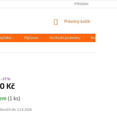
Přihlášení
NÁKUPNÍ
Prázdný košík
KOŠÍK
jištění...
Půjčovna
Obchodní podmínky
Kontakty
–17 %
0 Kč
dem
(1 ks)
oručit do:
12.8.2026