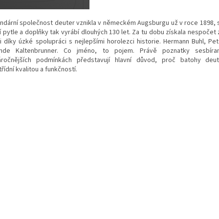
ndární společnost deuter vznikla v německém Augsburgu už v roce 1898, 
í pytle a doplňky tak vyrábí dlouhých 130 let. Za tu dobu získala nespočet
 i díky úzké spolupráci s nejlepšími horolezci historie. Hermann Buhl, Pet
inde Kaltenbrunner. Co jméno, to pojem. Právě poznatky sesbír
áročnějších podmínkách představují hlavní důvod, proč batohy deute
řídní kvalitou a funkčností.