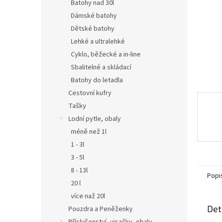
n
Batohy nad 30l
e
Dámské batohy
l
Dětské batohy
Lehké a ultralehké
Cyklo, běžecké a in-line
Sbalitelné a skládací
Batohy do letadla
Cestovní kufry
Tašky
Lodní pytle, obaly
méně než 1l
1 - 3l
3 - 5l
8 - 13l
Popi
20 l
více naž 20l
Det
Pouzdra a Peněženky