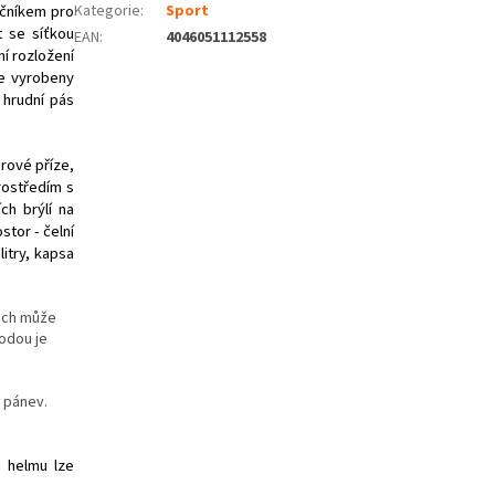
ečníkem pro
Kategorie
:
Sport
t se síťkou
EAN
:
4046051112558
í rozložení
je vyrobeny
 hrudní pás
rové příze,
rostředím s
ch brýlí na
tor - čelní
litry, kapsa
duch může
hodou je
a pánev.
a helmu lze