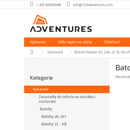
Přejít
+ 420 608430446
info@333adventures.com
na
obsah
Vybavení
Jídlo nejen na cesty
Oblečení
Domů
Vybavení
Batoh Deuter AC Lite 21 SL tin-s
P
Bato
o
Přeskočit
s
Průměr
Neohod
Kategorie
kategorie
t
hodnoce
r
produkt
Vybavení
a
je
Zavazadla do města na turistiku i
0,0
n
cestování
z
n
Batohy
5
í
hvězdič
Batohy do 20 l
p
Batohy 21 - 30l
a