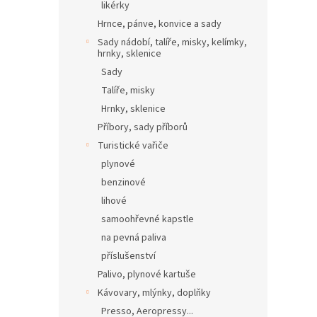
likérky
Hrnce, pánve, konvice a sady
Sady nádobí, talíře, misky, kelímky,
hrnky, sklenice
Sady
Talíře, misky
Hrnky, sklenice
Příbory, sady příborů
Turistické vařiče
plynové
benzinové
lihové
samoohřevné kapstle
na pevná paliva
příslušenství
Palivo, plynové kartuše
Kávovary, mlýnky, doplňky
Presso, Aeropressy...