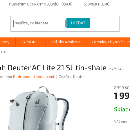
PODMÍNKY OCHRANY OSOBNÍCH ÚDAJŮ
SLOVNÍK POJMŮ
HLEDAT
Boty
VÝPRODEJ
Zážitky a zábava
Letenky, ubytování, po
hale
h Deuter AC Lite 21 SL tin-shale
957/S24
né
noceno
Podrobnosti hodnocení
Značka:
Deuter
ní
u
2 399 Kč
1 99
Měrná
Skla
cena:
ek.
Můžeme d