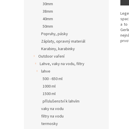
30mm
38mm
Lege
spac
40mm
a to
50mm
Gerl
Popruhy, pásky
nejn
prvot
Záplaty, opravný materiál
Karabiny, karabinky
Outdoor vaření
Lahve, vaky na vodu, filtry
lahve
500 - 650 ml
1000 ml
1500 ml
příslušenství k lahvím
vaky na vodu
filtry na vodu
termosky