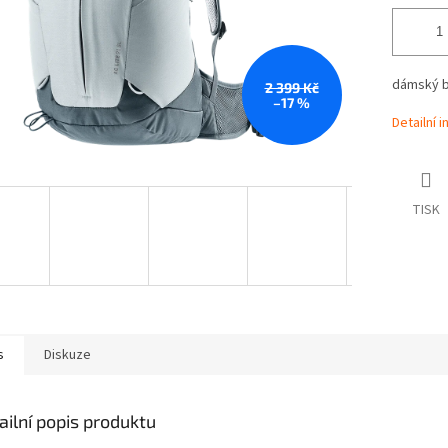
dámský b
2 399 Kč
–17 %
Detailní 
TISK
s
Diskuze
ailní popis produktu