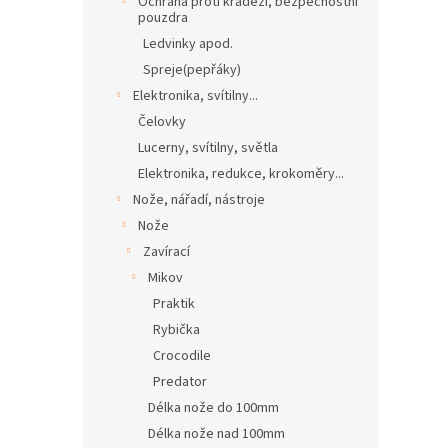
Ochrana proti krádeži, bezpečnostní
pouzdra
Ledvinky apod.
Spreje(pepřáky)
Elektronika, svítilny...
Čelovky
Lucerny, svítilny, světla
Elektronika, redukce, krokoměry...
Nože, nářadí, nástroje
Nože
Zavírací
Mikov
Praktik
Rybička
Crocodile
Predator
Délka nože do 100mm
Délka nože nad 100mm