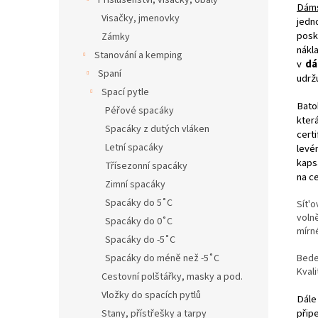
Příslušenství, visačky, obaly
Dáms
Visačky, jmenovky
jedn
posk
Zámky
nákl
Stanování a kemping
v
dá
Spaní
udrž
Spací pytle
Bato
Péřové spacáky
kter
Spacáky z dutých vláken
cert
Letní spacáky
levé
kaps
Třísezonní spacáky
na c
Zimní spacáky
Spacáky do 5˚C
Sít'
voln
Spacáky do 0˚C
mírné
Spacáky do -5˚C
Bede
Spacáky do méně než -5˚C
Kval
Cestovní polštářky, masky a pod.
Vložky do spacích pytlů
Dále
přip
Stany, přístřešky a tarpy