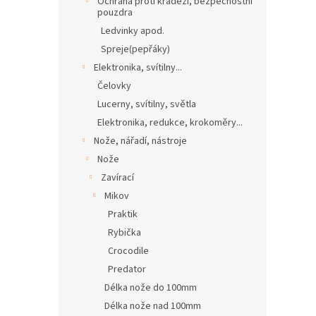
Ochrana proti krádeži, bezpečnostní
pouzdra
Ledvinky apod.
Spreje(pepřáky)
Elektronika, svítilny...
Čelovky
Lucerny, svítilny, světla
Elektronika, redukce, krokoměry...
Nože, nářadí, nástroje
Nože
Zavírací
Mikov
Praktik
Rybička
Crocodile
Predator
Délka nože do 100mm
Délka nože nad 100mm