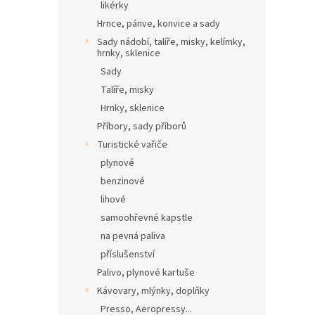
likérky
Hrnce, pánve, konvice a sady
Sady nádobí, talíře, misky, kelímky,
hrnky, sklenice
Sady
Talíře, misky
Hrnky, sklenice
Příbory, sady příborů
Turistické vařiče
plynové
benzinové
lihové
samoohřevné kapstle
na pevná paliva
příslušenství
Palivo, plynové kartuše
Kávovary, mlýnky, doplňky
Presso, Aeropressy...