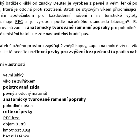
ký batůžek
Kikki od značky Deuter je vyroben z pevné a velmi lehké p
e, která je odolná proti roztržení. Batoh se stylovým víkem připomínající 
lním společníkem pro každodenní nošení i na turistické výlety
bsahuje
PFC
a je vyroben podle náročného standardu bluesign®. Ba
trovaná záda a
anatomicky tvarované ramenní popruhy
pro pohodlné 
é umístění batohu je zde nastavitelný hrudní pás.
atek úložného prostoru zajišťují 2 vnější kapsy, kapsa na mokré věci a ví
p. Jisté oceníte i
reflexní prvky pro zvýšení bezpečnosti
a poutko na b
ní vlastnosti:
velmi lehký
víko se zvířátkem
polstrovaná záda
pevný a odolný materiál
anatomicky tvarované ramenní popruhy
pohodlné nošení
reflexní prvky
PFC free
objem 8 litrů
hmotnost 310g
bez pláštěnky