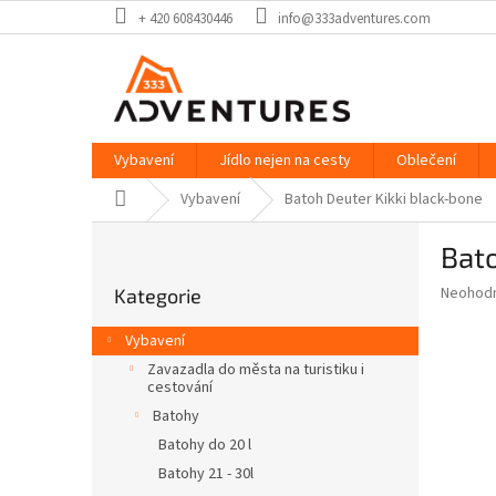
Přejít
+ 420 608430446
info@333adventures.com
na
obsah
Vybavení
Jídlo nejen na cesty
Oblečení
Domů
Vybavení
Batoh Deuter Kikki black-bone
P
Bato
o
Přeskočit
s
Průměr
Neohod
Kategorie
kategorie
t
hodnoce
r
produkt
Vybavení
a
je
Zavazadla do města na turistiku i
0,0
n
cestování
z
n
Batohy
5
í
hvězdič
Batohy do 20 l
p
Batohy 21 - 30l
a