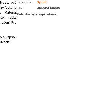
olyesterové
Kategorie
:
Sport
zvířátko je
EAN
:
4046051166209
. Materiál
Položka byla vyprodána…
toh nabízí
nošení. Pro
ko s kapsou
likačku.