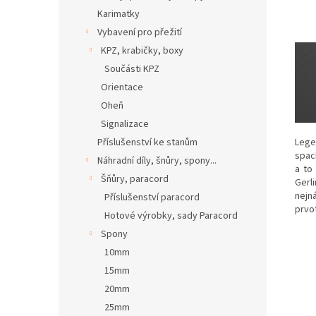
Karimatky
Vybavení pro přežití
KPZ, krabičky, boxy
Součásti KPZ
Orientace
Oheň
Signalizace
Lege
Příslušenství ke stanům
spac
Náhradní díly, šnůry, spony...
a to
Šňůry, paracord
Gerl
nejn
Příslušenství paracord
prvot
Hotové výrobky, sady Paracord
Spony
10mm
15mm
20mm
25mm