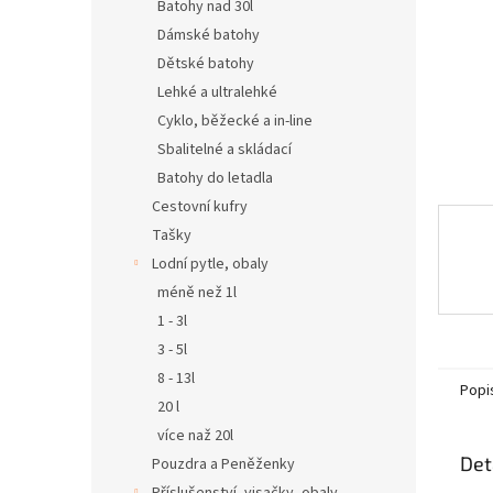
n
Batohy nad 30l
e
Dámské batohy
l
Dětské batohy
Lehké a ultralehké
Cyklo, běžecké a in-line
Sbalitelné a skládací
Batohy do letadla
Cestovní kufry
Tašky
Lodní pytle, obaly
méně než 1l
1 - 3l
3 - 5l
8 - 13l
Popi
20 l
více naž 20l
Det
Pouzdra a Peněženky