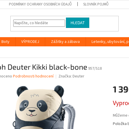
PODMÍNKY OCHRANY OSOBNÍCH ÚDAJŮ
SLOVNÍK POJMŮ
HLEDAT
Boty
VÝPRODEJ
Zážitky a zábava
Letenky, ubytování, po
h Deuter Kikki black-bone
957/S18
né
noceno
Podrobnosti hodnocení
Značka:
Deuter
ní
1 39
u
Měrná
Vypro
cena:
ek.
Můžeme d
Položka 