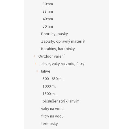
30mm
38mm
40mm
50mm
Popruhy, pásky
Záplaty, opravný materiál
Karabiny, karabinky
Outdoor vaření
Lahve, vaky na vodu, filtry
lahve
500 - 650 ml
1000 ml
1500 ml
příslušenství k lahvím
vaky na vodu
filtry na vodu
termosky