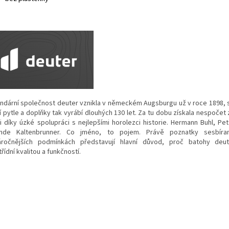
ndární společnost deuter vznikla v německém Augsburgu už v roce 1898, 
í pytle a doplňky tak vyrábí dlouhých 130 let. Za tu dobu získala nespočet
 i díky úzké spolupráci s nejlepšími horolezci historie. Hermann Buhl, Pet
inde Kaltenbrunner. Co jméno, to pojem. Právě poznatky sesbír
áročnějších podmínkách představují hlavní důvod, proč batohy deute
řídní kvalitou a funkčností.