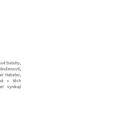
své batohy,
 zkušeností,
er Habeler,
ané v těch
r vynikají