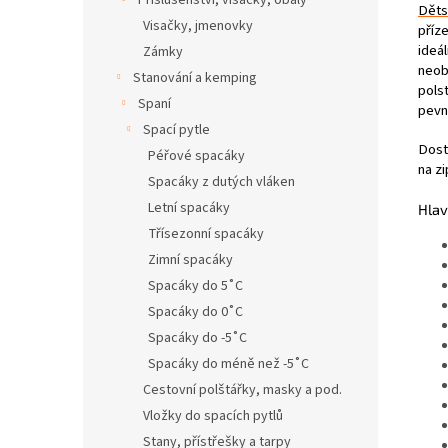
Příslušenství, visačky, obaly
Děts
Visačky, jmenovky
příz
ideá
Zámky
neo
Stanování a kemping
pols
Spaní
pevn
Spací pytle
Dost
Péřové spacáky
na zi
Spacáky z dutých vláken
Letní spacáky
Hlav
Třísezonní spacáky
Zimní spacáky
Spacáky do 5˚C
Spacáky do 0˚C
Spacáky do -5˚C
Spacáky do méně než -5˚C
Cestovní polštářky, masky a pod.
Vložky do spacích pytlů
Stany, přístřešky a tarpy