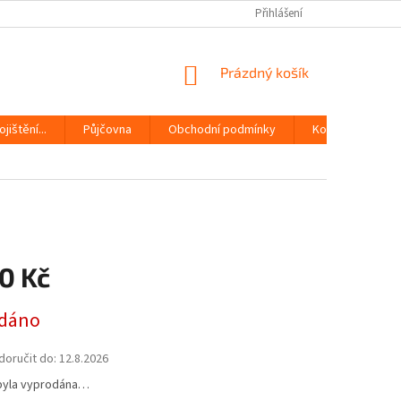
Přihlášení
NÁKUPNÍ
Prázdný košík
KOŠÍK
jištění...
Půjčovna
Obchodní podmínky
Kontakty
0 Kč
dáno
oručit do:
12.8.2026
byla vyprodána…