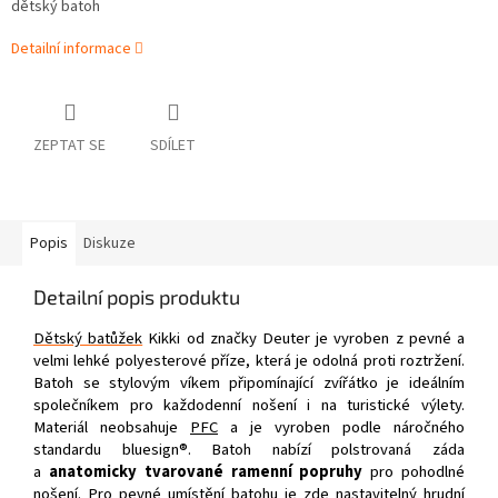
dětský batoh
Detailní informace
ZEPTAT SE
SDÍLET
Popis
Diskuze
Detailní popis produktu
Dětský batůžek
Kikki od značky Deuter je vyroben z pevné a
velmi lehké polyesterové příze, která je odolná proti roztržení.
Batoh se stylovým víkem připomínající zvířátko je ideálním
společníkem pro každodenní nošení i na turistické výlety.
Materiál neobsahuje
PFC
a je vyroben podle náročného
standardu bluesign®. Batoh nabízí polstrovaná záda
a
anatomicky tvarované ramenní popruhy
pro pohodlné
nošení. Pro pevné umístění batohu je zde nastavitelný hrudní