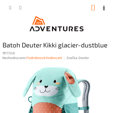
Přejít
NÁKUP
na
obsah
KOŠÍK
Batoh Deuter Kikki glacier-dustblue
957/S16
Průměrné
Neohodnoceno
Podrobnosti hodnocení
Značka:
Deuter
hodnocení
produktu
je
0,0
z
5
hvězdiček.