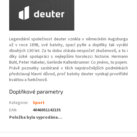
Legendární společnost deuter vznikla v německém Augsburgu
už v roce 1898, své batohy, spací pytle a doplňky tak vyrábí
dlouhých 130 let. Za tu dobu získala nespočet zkušeností, a to i
díky úzké spolupráci s nejlepšími horolezci historie. Hermann
Buhl, Peter Habeler, Gerlinde Kaltenbrunner. Co jméno, to pojem.
Právě poznatky sesbírané v těch nejnáročnějších podmínkách
představují hlavní důvod, proč batohy deuter vynikají prvotřídní
kvalitou a funkčností.
Doplňkové parametry
Kategorie
:
Sport
EAN
:
4046051142135
Položka byla vyprodána…
Z