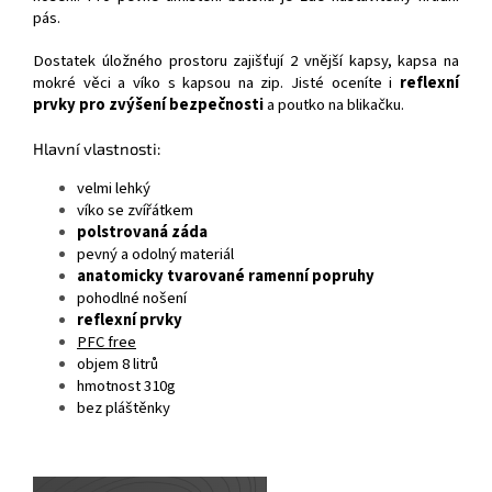
pás.
Dostatek úložného prostoru zajišťují 2 vnější kapsy, kapsa na
mokré věci a víko s kapsou na zip. Jisté oceníte i
reflexní
prvky pro zvýšení bezpečnosti
a poutko na blikačku.
Hlavní vlastnosti:
velmi lehký
víko se zvířátkem
polstrovaná záda
pevný a odolný materiál
anatomicky tvarované ramenní popruhy
pohodlné nošení
reflexní prvky
PFC free
objem 8 litrů
hmotnost 310g
bez pláštěnky