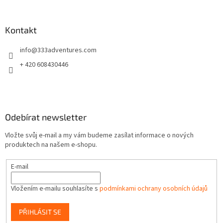
á
p
a
Kontakt
t
info
@
333adventures.com
í
+ 420 608430446
Odebírat newsletter
Vložte svůj e-mail a my vám budeme zasílat informace o nových
produktech na našem e-shopu.
E-mail
Vložením e-mailu souhlasíte s
podmínkami ochrany osobních údajů
PŘIHLÁSIT SE