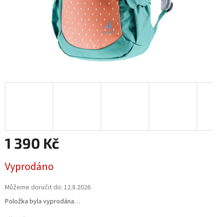
1 390 Kč
Měrná
Vyprodáno
cena:
Můžeme doručit do:
12.8.2026
Položka byla vyprodána…