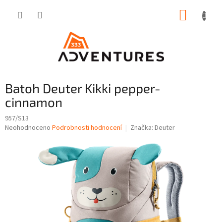
Přejít
NÁKUP
na
obsah
KOŠÍK
Batoh Deuter Kikki pepper-
cinnamon
957/S13
Průměrné
Neohodnoceno
Podrobnosti hodnocení
Značka:
Deuter
hodnocení
produktu
je
0,0
z
5
hvězdiček.