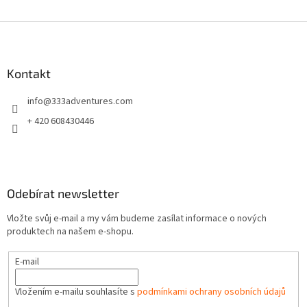
Z
á
p
a
Kontakt
t
info
@
333adventures.com
í
+ 420 608430446
Odebírat newsletter
Vložte svůj e-mail a my vám budeme zasílat informace o nových
produktech na našem e-shopu.
E-mail
Vložením e-mailu souhlasíte s
podmínkami ochrany osobních údajů