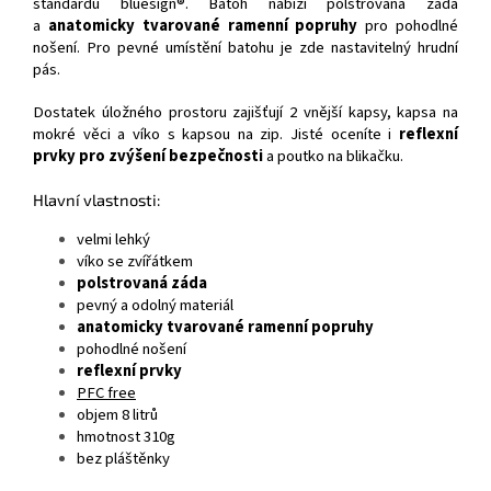
standardu bluesign®. Batoh nabízí polstrovaná záda
a
anatomicky tvarované ramenní popruhy
pro pohodlné
nošení. Pro pevné umístění batohu je zde nastavitelný hrudní
pás.
Dostatek úložného prostoru zajišťují 2 vnější kapsy, kapsa na
mokré věci a víko s kapsou na zip. Jisté oceníte i
reflexní
prvky pro zvýšení bezpečnosti
a poutko na blikačku.
Hlavní vlastnosti:
velmi lehký
víko se zvířátkem
polstrovaná záda
pevný a odolný materiál
anatomicky tvarované ramenní popruhy
pohodlné nošení
reflexní prvky
PFC free
objem 8 litrů
hmotnost 310g
bez pláštěnky