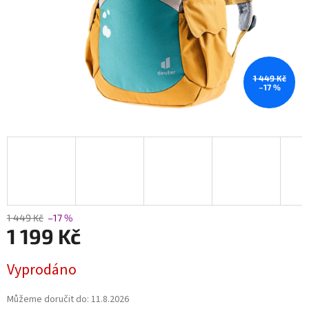
1 449 Kč
–17 %
1 449 Kč
–17 %
1 199 Kč
Měrná
Vyprodáno
cena:
Můžeme doručit do:
11.8.2026