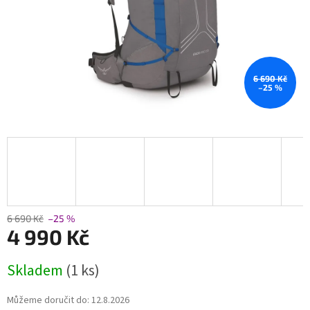
6 690 Kč
–25 %
6 690 Kč
–25 %
4 990 Kč
Měrná
Skladem
(1 ks)
cena:
Můžeme doručit do:
12.8.2026