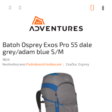
Přejít
NÁKUP
na
obsah
KOŠÍK
Batoh Osprey Exos Pro 55 dale
grey/adam blue S/M
9834
Průměrné
Neohodnoceno
Podrobnosti hodnocení
Značka:
Osprey
hodnocení
produktu
je
0,0
z
5
hvězdiček.