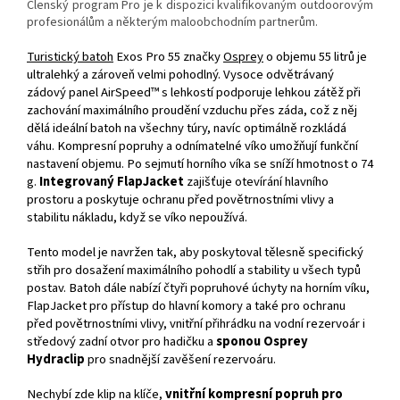
Členský program Pro je k dispozici kvalifikovaným outdoorovým
profesionálům a některým maloobchodním partnerům.
Turistický batoh
Exos Pro 55 značky
Osprey
o objemu 55 litrů je
ultralehký a zároveň velmi pohodlný. Vysoce odvětrávaný
zádový panel AirSpeed™ s lehkostí podporuje lehkou zátěž při
zachování maximálního proudění vzduchu přes záda, což z něj
dělá ideální batoh na všechny túry, navíc optimálně rozkládá
váhu. Kompresní popruhy a odnímatelné víko umožňují funkční
nastavení objemu. Po sejmutí horního víka se sníží hmotnost o 74
g.
Integrovaný FlapJacket
zajišťuje otevírání hlavního
prostoru a poskytuje ochranu před povětrnostními vlivy a
stabilitu nákladu, když se víko nepoužívá.
Tento model je navržen tak, aby poskytoval tělesně specifický
střih pro dosažení maximálního pohodlí a stability u všech typů
postav. Batoh dále nabízí čtyři popruhové úchyty na horním víku,
FlapJacket pro přístup do hlavní komory a také pro ochranu
před povětrnostními vlivy, vnitřní přihrádku na vodní rezervoár i
středový zadní otvor pro hadičku a
sponou Osprey
Hydraclip
pro snadnější zavěšení rezervoáru.
Nechybí zde klip na klíče,
vnitřní kompresní popruh pro