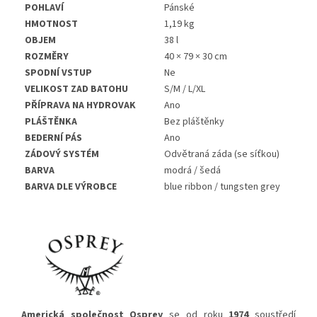
POHLAVÍ
Pánské
HMOTNOST
1,19 kg
OBJEM
38 l
ROZMĚRY
40 × 79 × 30 cm
SPODNÍ VSTUP
Ne
VELIKOST ZAD BATOHU
S/M / L/XL
PŘÍPRAVA NA HYDROVAK
Ano
PLÁŠTĚNKA
Bez pláštěnky
BEDERNÍ PÁS
Ano
ZÁDOVÝ SYSTÉM
Odvětraná záda (se síťkou)
BARVA
modrá / šedá
BARVA DLE VÝROBCE
blue ribbon / tungsten grey
Americká společnost Osprey
se od roku
1974
soustředí