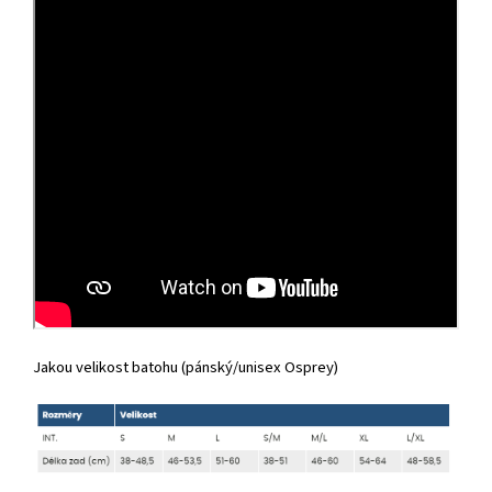
Jakou velikost batohu (pánský/unisex Osprey)