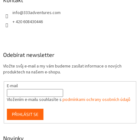
a
Kontakt
t
info
@
333adventures.com
í
+ 420 608430446
Odebírat newsletter
Vložte svůj e-mail a my vám budeme zasílat informace o nových
produktech na našem e-shopu.
E-mail
Vložením e-mailu souhlasíte s
podmínkami ochrany osobních údajů
PŘIHLÁSIT SE
Novinky