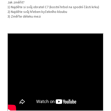
Jak změřit?
1) Najděte si svůj obratel C7 (kostní hrbol na spodní části krku)
2) Najděte svůj hřeben kyčekního kloubu
3) Změřte déleku mezi