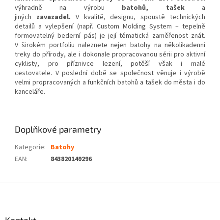
výhradně na výrobu
batohů, tašek
a
jiných
zavazadel.
V kvalitě, designu, spoustě technických
detailů a vylepšení (např. Custom Molding System – tepelně
formovatelný bederní pás) je její tématická zaměřenost znát.
V širokém portfoliu naleznete nejen batohy na několikadenní
treky do přírody, ale i dokonale propracovanou sérii pro aktivní
cyklisty, pro příznivce lezení, potěší však i malé
cestovatele. V poslední době se společnost věnuje i výrobě
velmi propracovaných a funkčních batohů a tašek do města i do
kanceláře.
Doplňkové parametry
Kategorie
:
Batohy
EAN
:
843820149296
Z
á
p