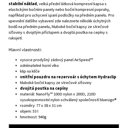
stabilní náklad
, velká přední látková kompresní kapsa s
elastickými bočními panely nebo boční kompresní popruhy,
například pro uchycení spaní podložky na předním panelu. Pro
upevnění dalšího vybavení zde naleznete několik úchytných
bodů na předním panelu, hluboké boční kapsy ze strečové
síťoviny s dvojitým přístupem a dvojitá poutka na cepíny s
rukojetí.
Hlavní vlastnosti:
vysoce prodyšný zádový panel AirSpeed™
odnímatelné horní víko
klip na klíče
vnitřní pouzdro na rezervoár s úchytem Hydraclip
hluboké boční kapsy ze strečové síťoviny
dvojitá poutka na cepíny
materiál: NanoFly™ 100D nylon x 200D, 210D
vysokopevnostní nylon schválený společností bluesign®
rozměry: 77 x 38 x 31 cm
objem: 53 l
hmotnost: 940g