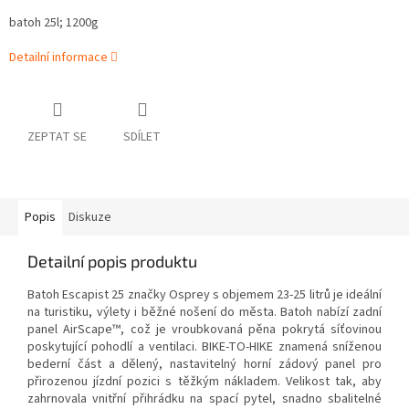
batoh 25l; 1200g
Detailní informace
ZEPTAT SE
SDÍLET
Popis
Diskuze
Detailní popis produktu
Batoh Escapist 25 značky Osprey s objemem 23-25 litrů je ideální
na turistiku, výlety i běžné nošení do města. Batoh nabízí zadní
panel AirScape™, což je vroubkovaná pěna pokrytá síťovinou
poskytující pohodlí a ventilaci. BIKE-TO-HIKE znamená sníženou
bederní část a dělený, nastavitelný horní zádový panel pro
přirozenou jízdní pozici s těžkým nákladem. Velikost tak, aby
zahrnovala vnitřní přihrádku na spací pytel, snadno sbalitelné