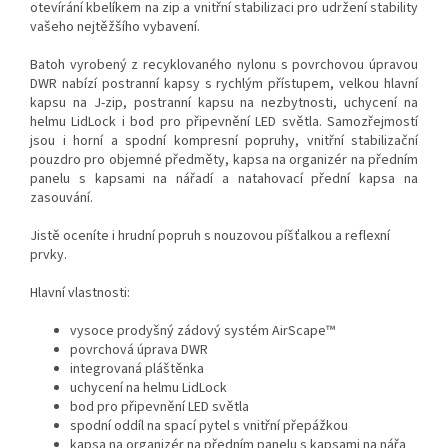
otevírání kbelíkem na zip a vnitřní stabilizaci pro udržení stability
vašeho nejtěžšího vybavení.
Batoh vyrobený z recyklovaného nylonu s povrchovou úpravou
DWR nabízí postranní kapsy s rychlým přístupem, velkou hlavní
kapsu na J-zip, postranní kapsu na nezbytnosti, uchycení na
helmu LidLock i bod pro připevnění LED světla. Samozřejmostí
jsou i horní a spodní kompresní popruhy, vnitřní stabilizační
pouzdro pro objemné předměty, kapsa na organizér na předním
panelu s kapsami na nářadí a natahovací přední kapsa na
zasouvání.
Jistě oceníte i hrudní popruh s nouzovou píšťalkou a reflexní
prvky.
Hlavní vlastnosti:
vysoce prodyšný zádový systém AirScape™
povrchová úprava DWR
integrovaná pláštěnka
uchycení na helmu LidLock
bod pro připevnění LED světla
spodní oddíl na spací pytel s vnitřní přepážkou
kapsa na organizér na předním panelu s kapsami na nářa