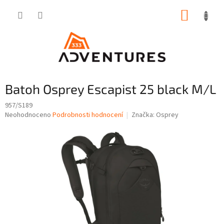
Přejít
NÁKUP
na
obsah
KOŠÍK
Batoh Osprey Escapist 25 black M/L
957/S189
Průměrné
Neohodnoceno
Podrobnosti hodnocení
Značka:
Osprey
hodnocení
produktu
je
0,0
z
5
hvězdiček.