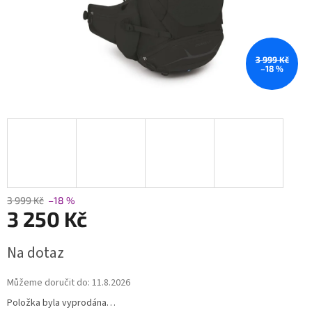
3 999 Kč
–18 %
3 999 Kč
–18 %
3 250 Kč
Měrná
Na dotaz
cena:
Můžeme doručit do:
11.8.2026
Položka byla vyprodána…