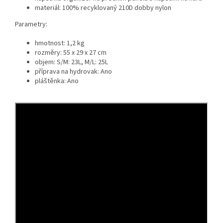
materiál: 100% recyklovaný 210D dobby nylon
Parametry:
hmotnost: 1,2 kg
rozměry: 55 x 29 x 27 cm
objem: S/M: 23L, M/L: 25L
příprava na hydrovak: Ano
pláštěnka: Ano