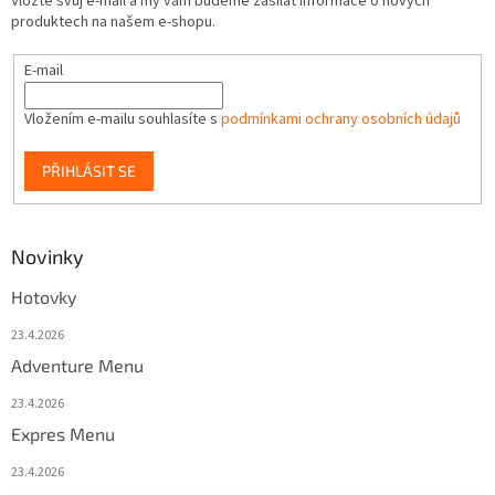
Vložte svůj e-mail a my vám budeme zasílat informace o nových
produktech na našem e-shopu.
E-mail
Vložením e-mailu souhlasíte s
podmínkami ochrany osobních údajů
PŘIHLÁSIT SE
Novinky
Hotovky
23.4.2026
Adventure Menu
23.4.2026
Expres Menu
23.4.2026