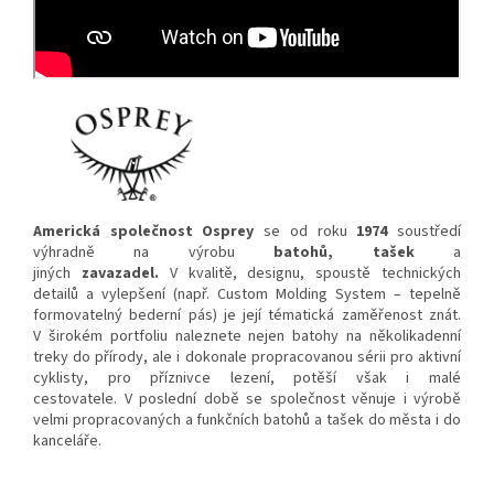
Americká společnost Osprey
se od roku
1974
soustředí
výhradně na výrobu
batohů, tašek
a
jiných
zavazadel.
V kvalitě, designu, spoustě technických
detailů a vylepšení (např. Custom Molding System – tepelně
formovatelný bederní pás) je její tématická zaměřenost znát.
V širokém portfoliu naleznete nejen batohy na několikadenní
treky do přírody, ale i dokonale propracovanou sérii pro aktivní
cyklisty, pro příznivce lezení, potěší však i malé
cestovatele. V poslední době se společnost věnuje i výrobě
velmi propracovaných a funkčních batohů a tašek do města i do
kanceláře.