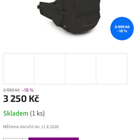
3 999 Kč
–18 %
3 999 Kč
–18 %
3 250 Kč
Měrná
Skladem
(1 ks)
cena:
Můžeme doručit do:
11.8.2026