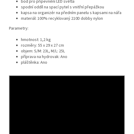
bod pro připevnění LED světla
spodní oddíl na spací pytel s vnitřní přepážkou
kapsa na organizér na předním panelu s kapsami na nářa
materiál: 100% recyklovaný 210D dobby nylon
Parametry:
hmotnost: 1,2 kg
rozměry: 55 x 29 x 27 cm
objem: S/M: 23L, M/L: 25L
příprava na hydrovak: Ano
pláštěnka: Ano