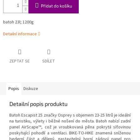
Přidat do košíku
batoh 23l; 1200g
Detailní informace
ZEPTAT SE
SDÍLET
Popis
Diskuze
Detailní popis produktu
Batoh Escapist 25 značky Osprey s objemem 23-25 litrů je ideální
na turistiku, výlety i běžné nošení do města. Batoh nabízí zadní
panel AirScape™, což je vroubkovaná pěna pokrytá síťovinou
poskytující pohodlí a ventilaci. BIKE-TO-HIKE znamená sníženou
bederní část a dělený, nastavitelný horní zádový panel pro