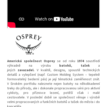
Americká společnost Osprey
se od roku
1974
soustředí
výhradně na výrobu
batohů, tašek
a
jiných
zavazadel.
V kvalitě, designu, spoustě technických
detailů a vylepšení (např. Custom Molding System – tepelně
formovatelný bederní pás) je její tématická zaměřenost znát.
V širokém portfoliu naleznete nejen batohy na několikadenní
treky do přírody, ale i dokonale propracovanou sérii pro aktivní
cyklisty, pro příznivce lezení, potěší však i malé
cestovatele. V poslední době se společnost věnuje i výrobě
velmi propracovaných a funkčních batohů a tašek do města i do
kanceláře.