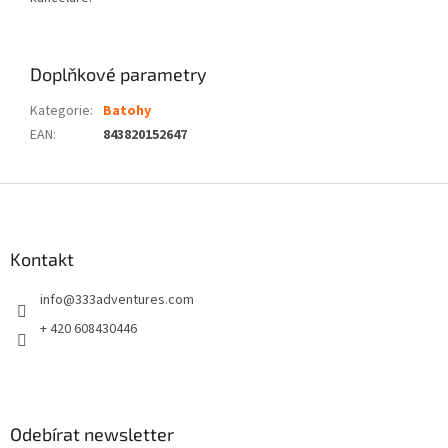
Doplňkové parametry
Kategorie
:
Batohy
EAN
:
843820152647
Z
á
p
a
Kontakt
t
info
@
333adventures.com
í
+ 420 608430446
Odebírat newsletter