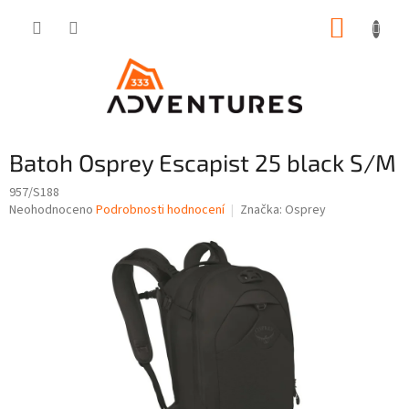
Přejít
NÁKUP
na
obsah
KOŠÍK
Batoh Osprey Escapist 25 black S/M
957/S188
Průměrné
Neohodnoceno
Podrobnosti hodnocení
Značka:
Osprey
hodnocení
produktu
je
0,0
z
5
hvězdiček.