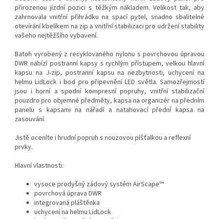
přirozenou jízdní pozici s těžkým nákladem. Velikost tak, aby
zahrnovala vnitřní přihrádku na spací pytel, snadno sbalitelné
otevírání kbelíkem na zip a vnitřní stabilizaci pro udržení stability
vašeho nejtěžšího vybavení.
Batoh vyrobený z recyklovaného nylonu s povrchovou úpravou
DWR nabízí postranní kapsy s rychlým přístupem, velkou hlavní
kapsu na J-zip, postranní kapsu na nezbytnosti, uchycení na
helmu LidLock i bod pro připevnění LED světla. Samozřejmostí
jsou i horní a spodní kompresní popruhy, vnitřní stabilizační
pouzdro pro objemné předměty, kapsa na organizér na předním
panelu s kapsami na nářadí a natahovací přední kapsa na
zasouvání.
Jistě oceníte i hrudní popruh s nouzovou píšťalkou a reflexní
prvky.
Hlavní vlastnosti:
vysoce prodyšný zádový systém AirScape™
povrchová úprava DWR
integrovaná pláštěnka
uchycení na helmu LidLock