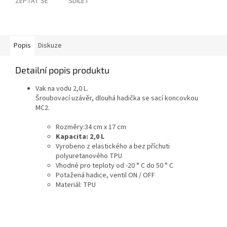
ZEPTAT SE
SDÍLET
Popis
Diskuze
Detailní popis produktu
Vak na vodu 2,0 L.
Šroubovací uzávěr, dlouhá hadička se sací koncovkou
MC2.
Rozměry:34 cm x 17 cm
Kapacita: 2,0 L
Vyrobeno z elastického a bez příchuti
polyuretanového TPU
Vhodné pro teploty od -20 ° C do 50 ° C
Potažená hadice, ventil ON / OFF
Materiál: TPU