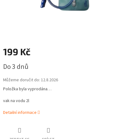
199 Kč
Měrná
Do 3 dnů
cena:
Můžeme doručit do:
12.8.2026
Položka byla vyprodána…
vak na vodu 2l
Detailní informace