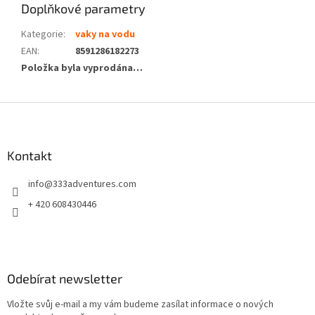
Doplňkové parametry
Kategorie
:
vaky na vodu
EAN
:
8591286182273
Položka byla vyprodána…
Z
á
p
a
Kontakt
t
info
@
333adventures.com
í
+ 420 608430446
Odebírat newsletter
Vložte svůj e-mail a my vám budeme zasílat informace o nových