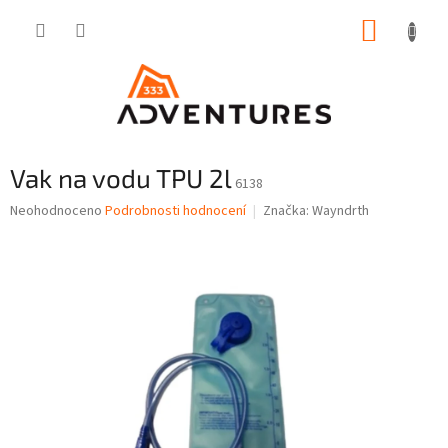
Přejít
NÁKUP
na
obsah
KOŠÍK
Vak na vodu TPU 2l
6138
Průměrné
Neohodnoceno
Podrobnosti hodnocení
Značka:
Wayndrth
hodnocení
produktu
je
0,0
z
5
hvězdiček.