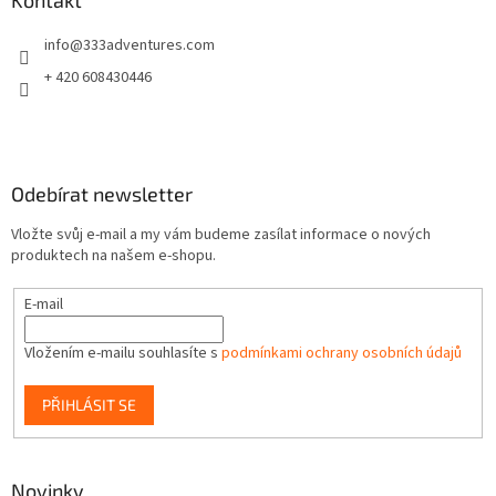
a
Kontakt
t
info
@
333adventures.com
í
+ 420 608430446
Odebírat newsletter
Vložte svůj e-mail a my vám budeme zasílat informace o nových
produktech na našem e-shopu.
E-mail
Vložením e-mailu souhlasíte s
podmínkami ochrany osobních údajů
PŘIHLÁSIT SE
Novinky