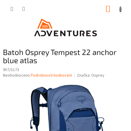
Přejít
NÁKUP
na
obsah
KOŠÍK
Batoh Osprey Tempest 22 anchor
blue atlas
957/S173
Průměrné
Neohodnoceno
Podrobnosti hodnocení
Značka:
Osprey
hodnocení
produktu
je
0,0
z
5
hvězdiček.