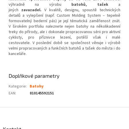
výhradně na výrobu
batohů, tašek
a
jiných
zavazadel.
V kvalitě, designu, spoustě technických
detailů a vylepšení (např. Custom Molding System – tepelně
formovatelný bederní pás) je její tématická zaměřenost znát.
V širokém portfoliu naleznete nejen batohy na několikadenní
treky do přírody, ale i dokonale propracovanou sérii pro aktivní
cyklisty, pro příznivce lezení, potěší však i malé
cestovatele. V poslední době se společnost věnuje i výrobě
velmi propracovaných a funkčních batohů a tašek do města i do
kanceláře.
Doplňkové parametry
Kategorie
:
Batohy
EAN
:
810145592151
Z
á
p