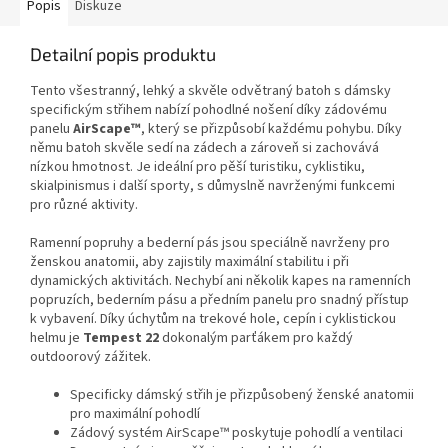
Popis
Diskuze
Detailní popis produktu
Tento všestranný, lehký a skvěle odvětraný batoh s dámsky
specifickým střihem nabízí pohodlné nošení díky zádovému
panelu
AirScape™
, který se přizpůsobí každému pohybu. Díky
němu batoh skvěle sedí na zádech a zároveň si zachovává
nízkou hmotnost. Je ideální pro pěší turistiku, cyklistiku,
skialpinismus i další sporty, s důmyslně navrženými funkcemi
pro různé aktivity.
Ramenní popruhy a bederní pás jsou speciálně navrženy pro
ženskou anatomii, aby zajistily maximální stabilitu i při
dynamických aktivitách. Nechybí ani několik kapes na ramenních
popruzích, bederním pásu a předním panelu pro snadný přístup
k vybavení. Díky úchytům na trekové hole, cepín i cyklistickou
helmu je
Tempest 22
dokonalým parťákem pro každý
outdoorový zážitek.
Specificky dámský střih je přizpůsobený ženské anatomii
pro maximální pohodlí
Zádový systém AirScape™ poskytuje pohodlí a ventilaci