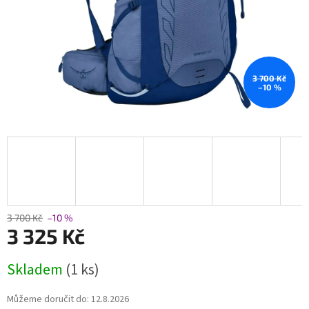
3 700 Kč
–10 %
3 700 Kč
–10 %
3 325 Kč
Měrná
Skladem
(1 ks)
cena:
Můžeme doručit do:
12.8.2026