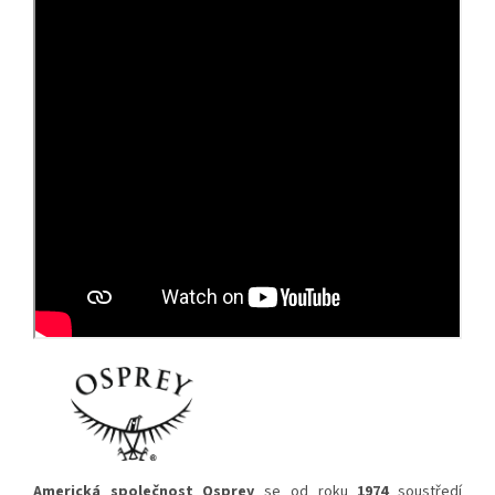
Americká společnost Osprey
se od roku
1974
soustředí