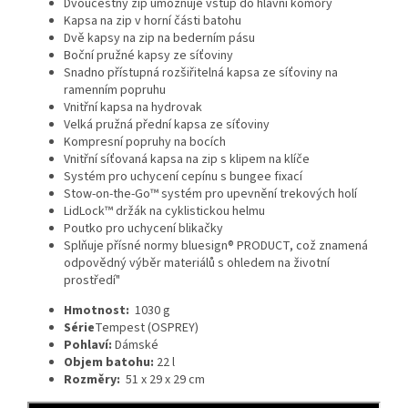
Dvoucestný zip umožňuje vstup do hlavní komory
Kapsa na zip v horní části batohu
Dvě kapsy na zip na bederním pásu
Boční pružné kapsy ze síťoviny
Snadno přístupná rozšiřitelná kapsa ze síťoviny na
ramenním popruhu
Vnitřní kapsa na hydrovak
Velká pružná přední kapsa ze síťoviny
Kompresní popruhy na bocích
Vnitřní síťovaná kapsa na zip s klipem na klíče
Systém pro uchycení cepínu s bungee fixací
Stow-on-the-Go™ systém pro upevnění trekových holí
LidLock™ držák na cyklistickou helmu
Poutko pro uchycení blikačky
Splňuje přísné normy bluesign® PRODUCT, což znamená
odpovědný výběr materiálů s ohledem na životní
prostředí"
Hmotnost:
1030 g
Série
Tempest (OSPREY)
Pohlaví:
Dámské
Objem batohu:
22 l
Rozměry:
51 x 29 x 29 cm