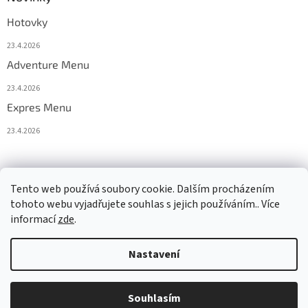
Hotovky
23.4.2026
Adventure Menu
23.4.2026
Expres Menu
23.4.2026
event333
Tento web používá soubory cookie. Dalším procházením
tohoto webu vyjadřujete souhlas s jejich používáním.. Více
informací
zde
.
Vytvořil Shoptet
Nastavení
Copyright 2026
www.333adventures.com
. Všechna práva
Souhlasím
vyhrazena.