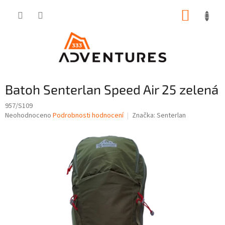
Přejít
NÁKUP
na
obsah
KOŠÍK
Batoh Senterlan Speed Air 25 zelená
957/S109
Průměrné
Neohodnoceno
Podrobnosti hodnocení
Značka:
Senterlan
hodnocení
produktu
je
0,0
z
5
hvězdiček.