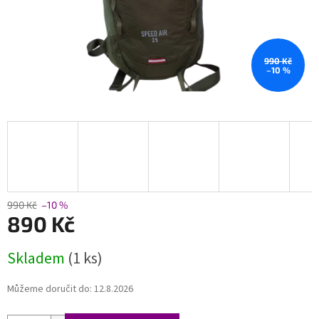
990 Kč
–10 %
990 Kč
–10 %
890 Kč
Měrná
Skladem
(1 ks)
cena:
Můžeme doručit do:
12.8.2026