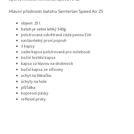
Hlavní přednosti batohu Senterlan
Speed Air 25
objem: 25 l
batoh je velmi lehký 540g
polstrovaná odvětraná záda penou EVA
nastavitelný prsní popruh
3 kapsy
zadní kapsa polstrovaná pro notebook
boční textilní kapsa
kapsa za hlavou na drobnosti
boční kapsa ze síťoviny
uchyt na blikačku
úchyty na hole
píšťalka
kopresní pásky
reflexní prvky