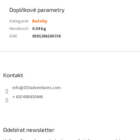
Doplňkové parametry
Kategorie
:
Batohy
Hmotnost
:
0.54 kg
EAN
:
8591286186738
Z
á
p
a
Kontakt
t
info
@
333adventures.com
í
+ 420 608430446
Odebírat newsletter