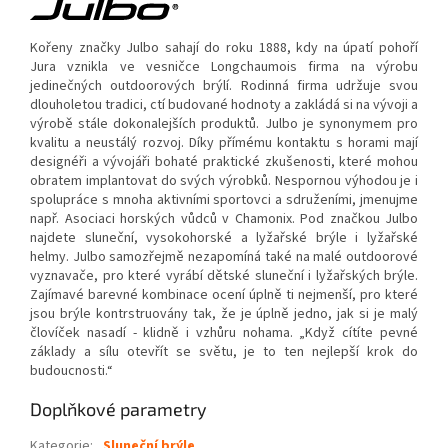
Kořeny značky Julbo sahají do roku 1888, kdy na úpatí pohoří
Jura vznikla ve vesničce Longchaumois firma na výrobu
jedinečných outdoorových brýlí. Rodinná firma udržuje svou
dlouholetou tradici, ctí budované hodnoty a zakládá si na vývoji a
výrobě stále dokonalejších produktů. Julbo je synonymem pro
kvalitu a neustálý rozvoj. Díky přímému kontaktu s horami mají
designéři a vývojáři bohaté praktické zkušenosti, které mohou
obratem implantovat do svých výrobků. Nespornou výhodou je i
spolupráce s mnoha aktivními sportovci a sdruženími, jmenujme
např. Asociaci horských vůdců v Chamonix. Pod značkou Julbo
najdete sluneční, vysokohorské a lyžařské brýle i lyžařské
helmy. Julbo samozřejmě nezapomíná také na malé outdoorové
vyznavače, pro které vyrábí dětské sluneční i lyžařských brýle.
Zajímavé barevné kombinace ocení úplně ti nejmenší, pro které
jsou brýle kontrstruovány tak, že je úplně jedno, jak si je malý
človíček nasadí - klidně i vzhůru nohama. „Když cítíte pevné
základy a sílu otevřít se světu, je to ten nejlepší krok do
budoucnosti.“
Doplňkové parametry
Kategorie
:
Sluneční brýle