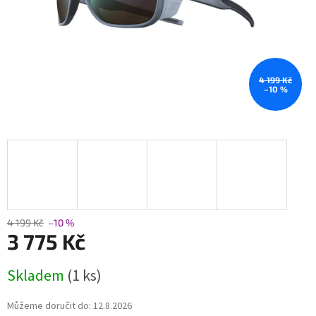
4 199 Kč
–10 %
4 199 Kč
–10 %
3 775 Kč
Měrná
Skladem
(1 ks)
cena:
Můžeme doručit do:
12.8.2026