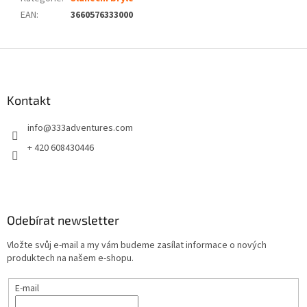
EAN
:
3660576333000
Z
á
p
a
Kontakt
t
info
@
333adventures.com
í
+ 420 608430446
Odebírat newsletter
Vložte svůj e-mail a my vám budeme zasílat informace o nových
produktech na našem e-shopu.
E-mail