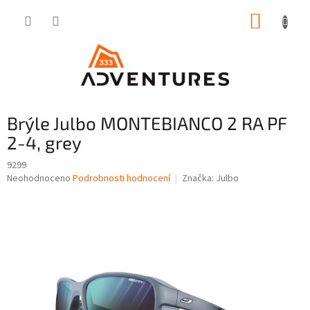
Přejít
NÁKUP
na
obsah
KOŠÍK
Brýle Julbo MONTEBIANCO 2 RA PF
2-4, grey
9299
Průměrné
Neohodnoceno
Podrobnosti hodnocení
Značka:
Julbo
hodnocení
produktu
je
0,0
z
5
hvězdiček.