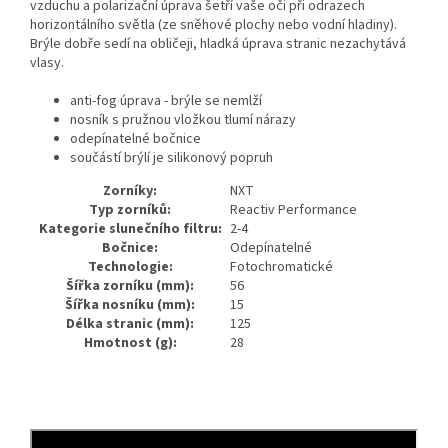
vzduchu a polarizační úprava šetří vaše oči při odrazech
horizontálního světla (ze sněhové plochy nebo vodní hladiny).
Brýle dobře sedí na obličeji, hladká úprava stranic nezachytává
vlasy.
anti-fog úprava - brýle se nemlží
nosník s pružnou vložkou tlumí nárazy
odepínatelné bočnice
součástí brýlí je silikonový popruh
Zorníky:
NXT
Typ zorníků:
Reactiv Performance
Kategorie slunečního filtru:
2-4
Bočnice:
Odepínatelné
Technologie:
Fotochromatické
Šířka zorníku (mm):
56
Šířka nosníku (mm):
15
Délka stranic (mm):
125
Hmotnost (g):
28