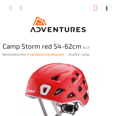
Přejít
NÁKUP
na
obsah
KOŠÍK
Camp Storm red 54-62cm
4115
Průměrné
Neohodnoceno
Podrobnosti hodnocení
Značka:
Camp
hodnocení
produktu
je
0,0
z
5
hvězdiček.