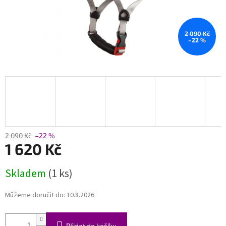
2 090 Kč
–22 %
2 090 Kč
–22 %
1 620 Kč
Měrná
Skladem
(1 ks)
cena:
Můžeme doručit do:
10.8.2026
Přidat do košíku