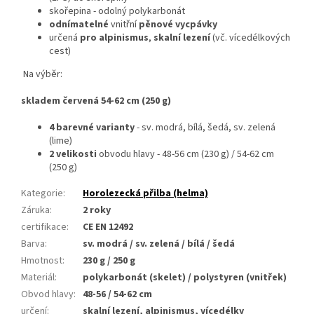
skořepina - odolný polykarbonát
odnímatelné
vnitřní
pěnové vycpávky
určená
pro alpinismus
,
skalní lezení
(vč. vícedélkových
cest)
Na výběr:
skladem červená 54-62 cm (250 g)
4 barevné varianty
- sv. modrá, bílá, šedá, sv. zelená
(lime)
2 velikosti
obvodu hlavy - 48-56 cm (230 g) / 54-62 cm
(250 g)
Kategorie
:
Horolezecká přilba (helma)
Záruka
:
2 roky
certifikace
:
CE EN 12492
Barva
:
sv. modrá / sv. zelená / bílá / šedá
Hmotnost
:
230 g / 250 g
Materiál
:
polykarbonát (skelet) / polystyren (vnitřek)
Obvod hlavy
:
48-56 / 54-62 cm
určení
:
skalní lezení, alpinismus, vícedélky