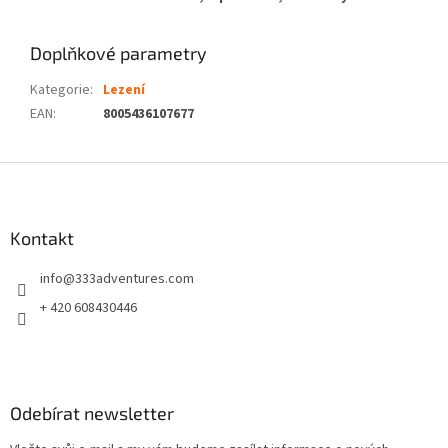
Doplňkové parametry
Kategorie
:
Lezení
EAN
:
8005436107677
Z
á
p
a
Kontakt
t
info
@
333adventures.com
í
+ 420 608430446
Odebírat newsletter