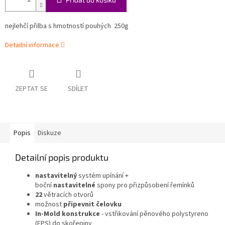
nejlehčí přilba s hmotností pouhých 250g
Detailní informace
ZEPTAT SE
SDÍLET
Popis
Diskuze
Detailní popis produktu
nastavitelný
systém upínání +
boční
nastavitelné
spony pro přizpůsobení řemínků
22
větracích otvorů
možnost
připevnit čelovku
In-Mold konstrukce
- vstřikování pěnového polystyreno
(EPS) do skořepiny