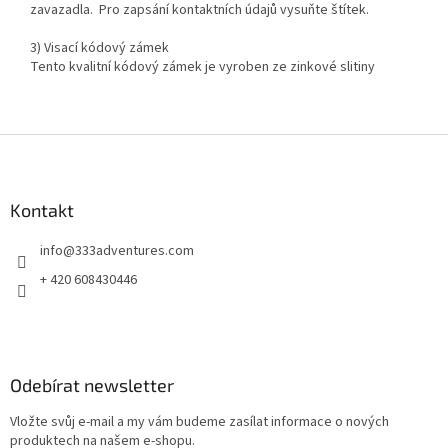
zavazadla. Pro zapsání kontaktních údajů vysuňte štítek.
3) Visací kódový zámek
Tento kvalitní kódový zámek je vyroben ze zinkové slitiny
Z
á
p
a
Kontakt
t
info
@
333adventures.com
í
+ 420 608430446
Odebírat newsletter
Vložte svůj e-mail a my vám budeme zasílat informace o nových
produktech na našem e-shopu.