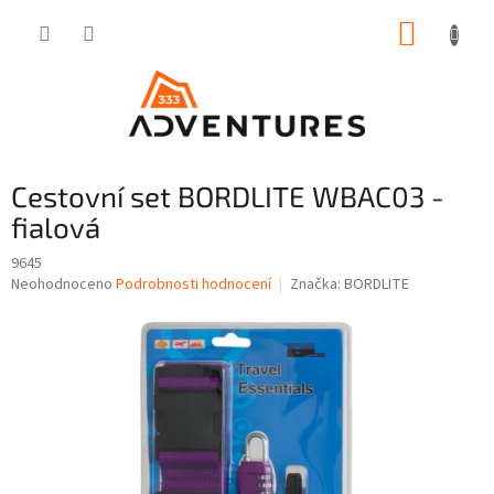
Přejít
NÁKUP
na
obsah
KOŠÍK
Cestovní set BORDLITE WBAC03 -
fialová
9645
Průměrné
Neohodnoceno
Podrobnosti hodnocení
Značka:
BORDLITE
hodnocení
produktu
je
0,0
z
5
hvězdiček.