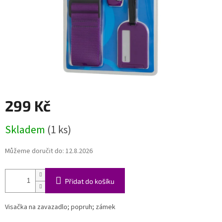
299 Kč
Měrná
Skladem
(1 ks)
cena:
Můžeme doručit do:
12.8.2026
Přidat do košíku
Visačka na zavazadlo; popruh; zámek