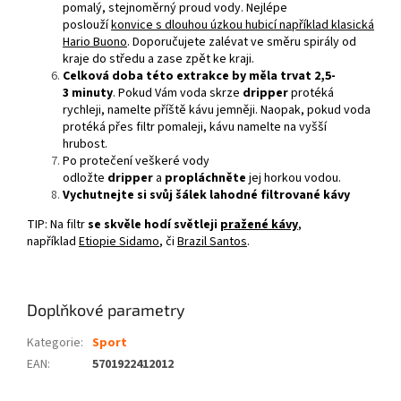
pomalý, stejnoměrný proud vody. Nejlépe
poslouží
konvice s dlouhou úzkou hubicí například klasická
Hario Buono
. Doporučujete zalévat ve směru spirály od
kraje do středu a zase zpět ke kraji.
Celková doba této extrakce by měla trvat 2,5-
3 minuty
. Pokud Vám voda skrze
dripper
protéká
rychleji, namelte příště kávu jemněji. Naopak, pokud voda
protéká přes filtr pomaleji, kávu namelte na vyšší
hrubost.
Po protečení veškeré vody
odložte
dripper
a
propláchněte
jej horkou vodou.
Vychutnejte si svůj šálek lahodné filtrované kávy
TIP: Na filtr
se skvěle hodí světleji
pražené kávy
,
například
Etiopie Sidamo
, či
Brazil Santos
.
Doplňkové parametry
Kategorie
:
Sport
EAN
:
5701922412012