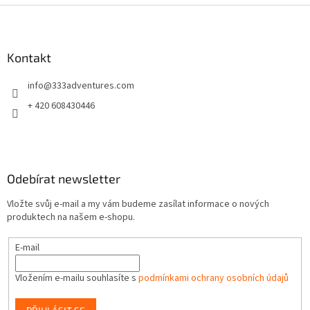
Z
á
p
a
Kontakt
t
info
@
333adventures.com
í
+ 420 608430446
Odebírat newsletter
Vložte svůj e-mail a my vám budeme zasílat informace o nových
produktech na našem e-shopu.
E-mail
Vložením e-mailu souhlasíte s
podmínkami ochrany osobních údajů