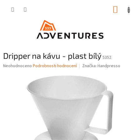
Přejít
NÁKUP
na
obsah
KOŠÍK
Dripper na kávu - plast bílý
5352
Průměrné
Neohodnoceno
Podrobnosti hodnocení
Značka:
Handpresso
hodnocení
produktu
je
0,0
z
5
hvězdiček.