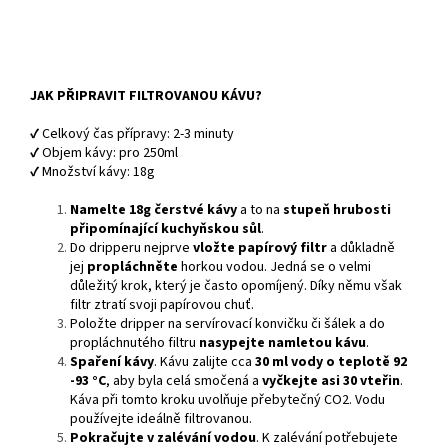
JAK PŘIPRAVIT FILTROVANOU KÁVU?
✔ Celkový čas přípravy: 2-3 minuty
✔ Objem kávy: pro 250ml
✔ Množství kávy: 18g
Namelte 18g čerstvé kávy
a to na
stupeň hrubosti
připomínající kuchyňskou sůl
.
Do dripperu nejprve
vložte
papírový filtr
a důkladně
jej
propláchněte
horkou vodou. Jedná se o velmi
důležitý krok, který je často opomíjený. Díky němu však
filtr ztratí svoji papírovou chuť.
Položte dripper na servírovací konvičku či šálek a do
propláchnutého filtru
nasypejte namletou kávu
.
Spaření kávy
. Kávu zalijte cca
30 ml vody o teplotě
92
-93 °C
, aby byla celá smočená a
vyčkejte asi 30 vteřin
.
Káva při tomto kroku uvolňuje přebytečný CO2. Vodu
používejte ideálně filtrovanou.
Pokračujte v zalévání vodou
. K zalévání potřebujete