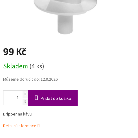
99 Kč
Měrná
Skladem
(4 ks)
cena:
Můžeme doručit do:
12.8.2026
Přidat do košíku
Dripper na kávu
Detailní informace