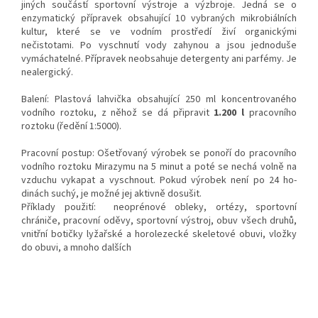
jiných součástí sportovní výstroje a výzbroje. Jedná se o
enzymatický přípravek obsahující 10 vybraných mikrobiálních
kultur, které se ve vodním prostředí živí organickými
nečistotami. Po vyschnutí vody zahynou a jsou jednoduše
vymáchatelné. Přípravek neobsahuje detergenty ani parfémy. Je
nealergický.
Balení: Plastová lahvička obsahující 250 ml koncentrovaného
vodního roztoku, z něhož se dá připravit
1.200 l
pracovního
roztoku (ředění 1:5000).
Pracovní postup: Ošetřovaný výrobek se ponoří do pracovního
vod­ního roztoku Mirazymu na 5 minut a poté se ne­chá volně na
vzduchu vy­kapat a vyschnout. Pokud vý­robek není po 24 ho­
dinách suchý, je možné jej aktivně dosušit.
Příklady použití: neoprénové obleky, ortézy, sportovní
chrániče, pracovní oděvy, sportovní výstroj, obuv všech druhů,
vnitřní botičky lyžařské a horolezecké skeletové obuvi, vložky
do obuvi, a mnoho dalších