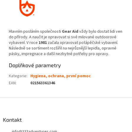
Hlavním posláním společnosti
Gear Aid
vždy bylo dostat lidi ven
do přírody. A naučit je opravovat si své milované outdoorové
vybavení. V roce
1981
začala opravovat potápěčské vybavení.
Následně se sortiment rozšířil na nejrůznější lepidla, opravné
pásky, impregnace a další nezbytné potřeby pro opravy.
Doplňkové parametry
Kategorie
:
Hygiena, ochrana, první pomoc
EAN
:
021563361346
Z
á
p
a
Kontakt
t
info
@
333adventures.com