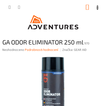
Přejít
NÁKUP
na
obsah
KOŠÍK
GA ODOR ELIMINATOR 250 ml
970
Průměrné
Neohodnoceno
Podrobnosti hodnocení
Značka:
GEAR AID
hodnocení
produktu
je
0,0
z
5
hvězdiček.