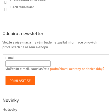
í
+ 420 608430446
Odebírat newsletter
Vložte svůj e-mail a my vám budeme zasílat informace o nových
produktech na našem e-shopu.
E-mail
Vložením e-mailu souhlasíte s
podmínkami ochrany osobních údajů
PŘIHLÁSIT SE
Novinky
Hotovky