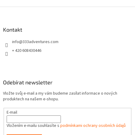
Z
á
p
a
Kontakt
t
info
@
333adventures.com
í
+ 420 608430446
Odebírat newsletter
Vložte svůj e-mail a my vám budeme zasílat informace o nových
produktech na našem e-shopu.
E-mail
Vložením e-mailu souhlasíte s
podmínkami ochrany osobních údajů