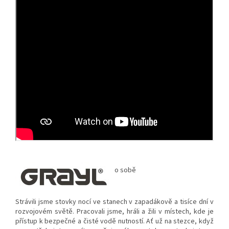
o sobě
Strávili jsme stovky nocí ve stanech v zapadákově a tisíce dní v
rozvojovém světě. Pracovali jsme, hráli a žili v místech, kde je
přístup k bezpečné a čisté vodě nutností. Ať už na stezce, když