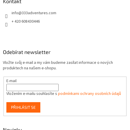
a
Kontakt
t
info
@
333adventures.com
í
+ 420 608430446
Odebírat newsletter
Vložte svůj e-mail a my vám budeme zasílat informace o nových
produktech na našem e-shopu.
E-mail
Vložením e-mailu souhlasíte s
podmínkami ochrany osobních údajů
PŘIHLÁSIT SE
Novinky