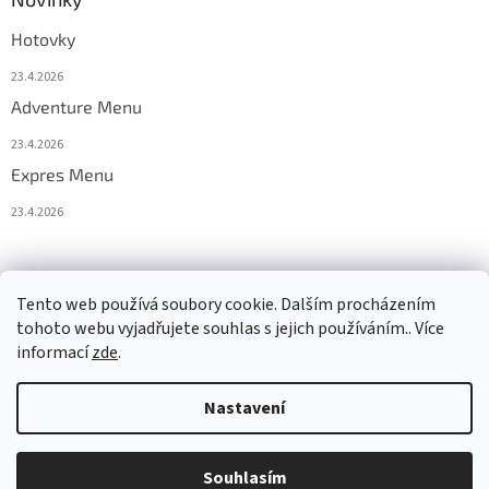
Hotovky
23.4.2026
Adventure Menu
23.4.2026
Expres Menu
23.4.2026
event333
Tento web používá soubory cookie. Dalším procházením
tohoto webu vyjadřujete souhlas s jejich používáním.. Více
informací
zde
.
Vytvořil Shoptet
Nastavení
Copyright 2026
www.333adventures.com
. Všechna práva
Souhlasím
vyhrazena.