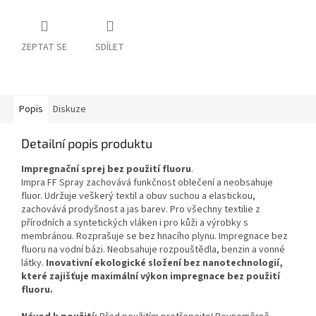
ZEPTAT SE
SDÍLET
Popis
Diskuze
Detailní popis produktu
Impregnační sprej bez použití fluoru
.
Impra FF Spray zachovává funkčnost oblečení a neobsahuje
fluor. Udržuje veškerý textil a obuv suchou a elastickou,
zachovává prodyšnost a jas barev. Pro všechny textilie z
přírodních a syntetických vláken i pro kůži a výrobky s
membránou. Rozprašuje se bez hnacího plynu. Impregnace bez
fluoru na vodní bázi. Neobsahuje rozpouštědla, benzin a vonné
látky.
Inovativní ekologické složení bez nanotechnologií,
které zajišťuje maximální výkon impregnace bez použití
fluoru.