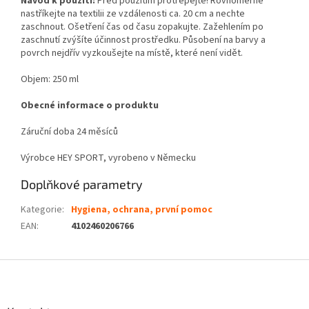
Návod k použití:
Před použitím protřepejte!
Rovnoměrně
nastříkejte na textilii ze vzdálenosti ca. 20 cm a nechte
zaschnout. Ošetření čas od času zopakujte. Zažehlením po
zaschnutí zvýšíte účinnost prostředku. Působení na barvy a
povrch nejdřív vyzkoušejte na místě, které není vidět.
Objem: 250 ml
Obecné informace o produktu
Záruční doba 24 měsíců
Výrobce HEY SPORT, vyrobeno v Německu
Doplňkové parametry
Kategorie
:
Hygiena, ochrana, první pomoc
EAN
:
4102460206766
Z
á
p