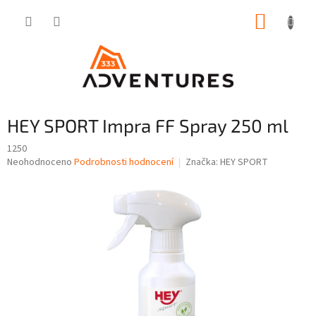
Přejít
NÁKUP
na
obsah
KOŠÍK
HEY SPORT Impra FF Spray 250 ml
1250
Průměrné
Neohodnoceno
Podrobnosti hodnocení
Značka:
HEY SPORT
hodnocení
produktu
je
0,0
z
5
hvězdiček.