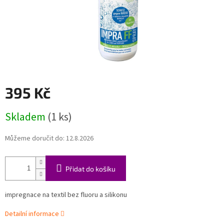
395 Kč
Měrná
Skladem
(1 ks)
cena:
Můžeme doručit do:
12.8.2026
Přidat do košíku
impregnace na textil bez fluoru a silikonu
Detailní informace