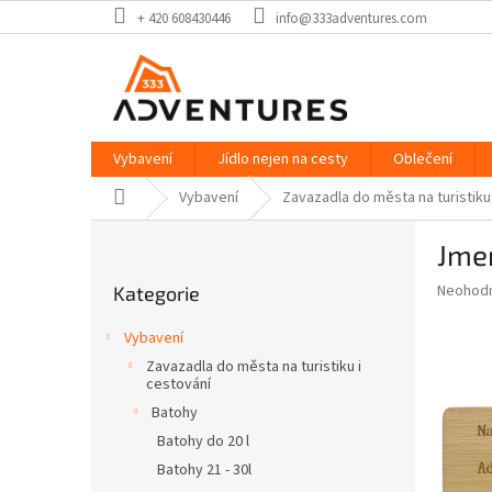
Přejít
+ 420 608430446
info@333adventures.com
na
obsah
Vybavení
Jídlo nejen na cesty
Oblečení
Domů
Vybavení
Zavazadla do města na turistiku
P
Jme
o
Přeskočit
s
Průměr
Neohod
Kategorie
kategorie
t
hodnoce
r
produkt
Vybavení
a
je
Zavazadla do města na turistiku i
0,0
n
cestování
z
n
Batohy
5
í
hvězdič
Batohy do 20 l
p
Batohy 21 - 30l
a