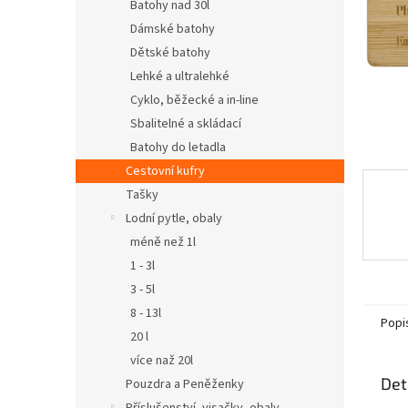
n
Batohy nad 30l
e
Dámské batohy
l
Dětské batohy
Lehké a ultralehké
Cyklo, běžecké a in-line
Sbalitelné a skládací
Batohy do letadla
Cestovní kufry
Tašky
Lodní pytle, obaly
méně než 1l
1 - 3l
3 - 5l
8 - 13l
Popi
20 l
více naž 20l
Det
Pouzdra a Peněženky