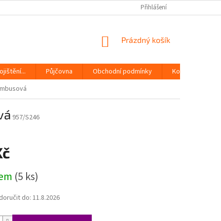
Přihlášení
NÁKUPNÍ
Prázdný košík
KOŠÍK
jištění...
Půjčovna
Obchodní podmínky
Kontakty
bambusová
vá
957/S246
Kč
dem
(5 ks)
oručit do:
11.8.2026