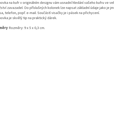
ovka na kufr v originálním designu vám usnadní hledání vašeho kufru ve v
ství zavazadel. Do příslušných kolonek lze napsat základní údaje jako je j
a, telefon, popř. e-mail. Součástí visačky je i pásek na přichycení.
ovka je skvělý tip na praktický dárek.
měry
Rozměry: 9 x 5 x 0,3 cm.