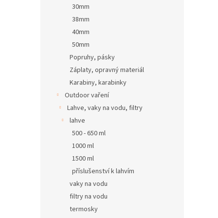
30mm
38mm
40mm
50mm
Popruhy, pásky
Záplaty, opravný materiál
Karabiny, karabinky
Outdoor vaření
Lahve, vaky na vodu, filtry
lahve
500 - 650 ml
1000 ml
1500 ml
příslušenství k lahvím
vaky na vodu
filtry na vodu
termosky