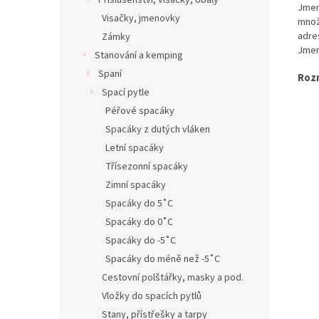
Příslušenství, visačky, obaly
Jmen
Visačky, jmenovky
množ
adres
Zámky
Jmen
Stanování a kemping
Spaní
Roz
Spací pytle
Péřové spacáky
Spacáky z dutých vláken
Letní spacáky
Třísezonní spacáky
Zimní spacáky
Spacáky do 5˚C
Spacáky do 0˚C
Spacáky do -5˚C
Spacáky do méně než -5˚C
Cestovní polštářky, masky a pod.
Vložky do spacích pytlů
Stany, přístřešky a tarpy