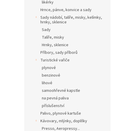
likérky
Hrnce, pánve, konvice a sady
Sady nádobí, talíře, misky, kelímky,
hrnky, sklenice
Sady
Talíře, misky
Hrnky, sklenice
Příbory, sady příborů
Turistické vařiče
plynové
benzinové
lihové
samoohřevné kapstle
na pevná paliva
příslušenství
Palivo, plynové kartuše
Kávovary, mlýnky, doplňky
Presso, Aeropressy...