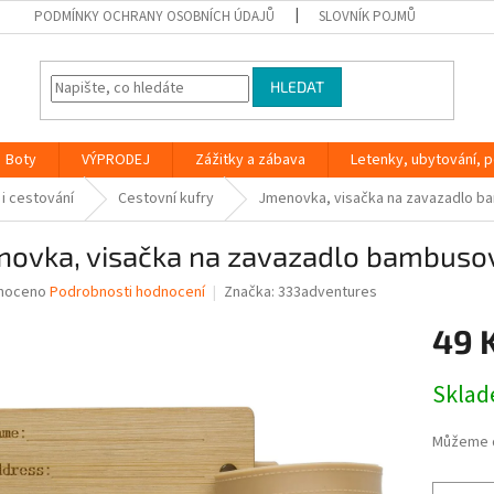
PODMÍNKY OCHRANY OSOBNÍCH ÚDAJŮ
SLOVNÍK POJMŮ
HLEDAT
Boty
VÝPRODEJ
Zážitky a zábava
Letenky, ubytování, po
 i cestování
Cestovní kufry
Jmenovka, visačka na zavazadlo 
novka, visačka na zavazadlo bambuso
né
noceno
Podrobnosti hodnocení
Značka:
333adventures
ní
49 
u
Měrná
Skla
cena:
ek.
Můžeme d