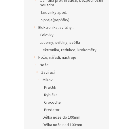
Ochrana proti krádeži, bezpečnostní
pouzdra
Ledvinky apod.
Spreje(pepřáky)
Elektronika, svítilny...
Čelovky
Lucerny, svítilny, světla
Elektronika, redukce, krokoměry...
Nože, nářadí, nástroje
Nože
Zavírací
Mikov
Praktik
Rybička
Crocodile
Predator
Délka nože do 100mm
Délka nože nad 100mm