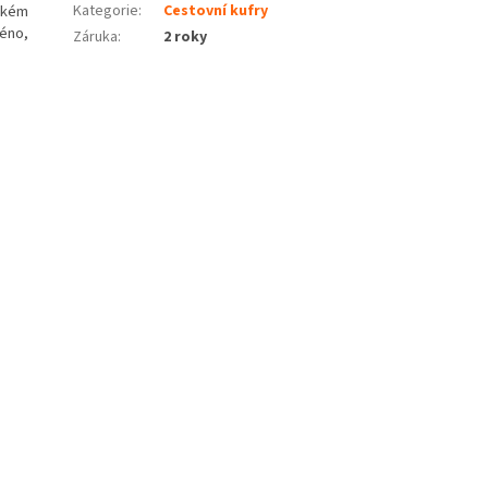
elkém
Kategorie
:
Cestovní kufry
méno,
Záruka
:
2 roky