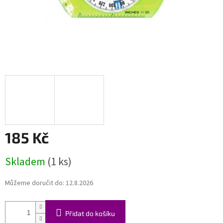
185 Kč
Měrná
Skladem
(1 ks)
cena:
Můžeme doručit do:
12.8.2026
Přidat do košíku