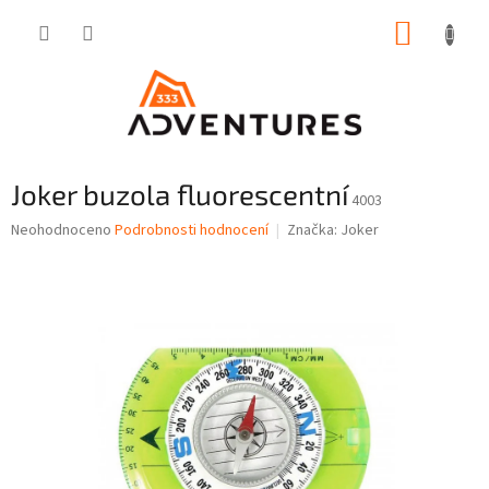
Přejít
NÁKUP
na
obsah
KOŠÍK
Joker buzola fluorescentní
4003
Průměrné
Neohodnoceno
Podrobnosti hodnocení
Značka:
Joker
hodnocení
produktu
je
0,0
z
5
hvězdiček.