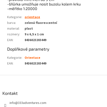
-šňůrka umožňuje nosit buzolu kolem krku
-měřítko 1:20000
Kategorie
:
orientace
barva
:
zelená fluorescentní
material
:
plast
rozmery
:
9 x 6,5 x 1 cm
EAN
:
8436023203449
Doplňkové parametry
Kategorie
:
Orientace
EAN
:
8436023203449
Z
á
p
a
Kontakt
t
info
@
333adventures.com
í