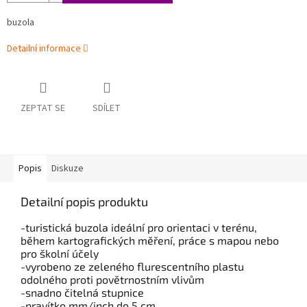
buzola
Detailní informace
ZEPTAT SE
SDÍLET
Popis
Diskuze
Detailní popis produktu
-turistická buzola ideální pro orientaci v terénu,
během kartografických měření, práce s mapou nebo
pro školní účely
-vyrobeno ze zeleného flurescentního plastu
odolného proti povětrnostním vlivům
-snadno čitelná stupnice
-pravítko mm/inch do 5 cm