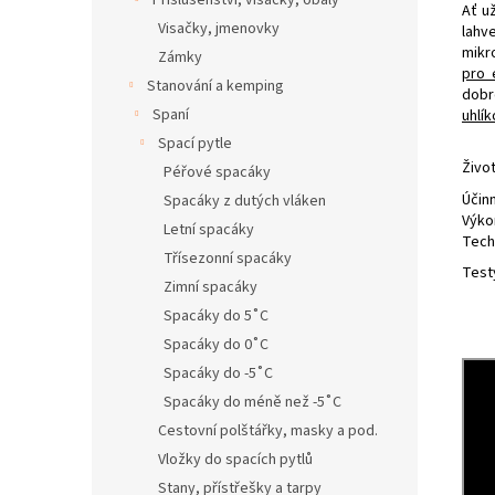
Příslušenství, visačky, obaly
Ať už
Visačky, jmenovky
lahv
mikr
Zámky
pro 
Stanování a kemping
dobr
Spaní
uhlík
Spací pytle
Živo
Péřové spacáky
Účin
Spacáky z dutých vláken
Výko
Letní spacáky
Tech
Třísezonní spacáky
Test
Zimní spacáky
Spacáky do 5˚C
Spacáky do 0˚C
Spacáky do -5˚C
Spacáky do méně než -5˚C
Cestovní polštářky, masky a pod.
Vložky do spacích pytlů
Stany, přístřešky a tarpy