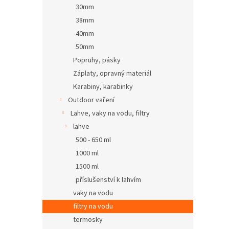
30mm
38mm
40mm
50mm
Popruhy, pásky
Záplaty, opravný materiál
Karabiny, karabinky
Outdoor vaření
Lahve, vaky na vodu, filtry
lahve
500 - 650 ml
1000 ml
1500 ml
příslušenství k lahvím
vaky na vodu
filtry na vodu
termosky