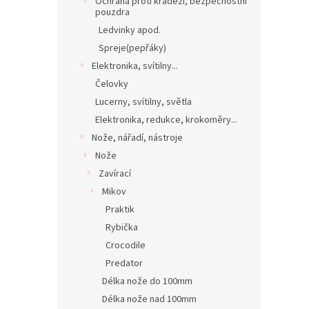
Ochrana proti krádeži, bezpečnostní
pouzdra
Ledvinky apod.
Spreje(pepřáky)
Elektronika, svítilny...
Čelovky
Lucerny, svítilny, světla
Elektronika, redukce, krokoměry...
Nože, nářadí, nástroje
Nože
Zavírací
Mikov
Praktik
Rybička
Crocodile
Predator
Délka nože do 100mm
Délka nože nad 100mm