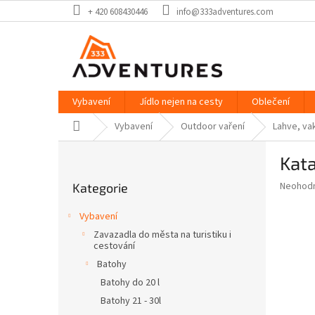
Přejít
+ 420 608430446
info@333adventures.com
na
obsah
Vybavení
Jídlo nejen na cesty
Oblečení
Domů
Vybavení
Outdoor vaření
Lahve, vak
P
Kata
o
Přeskočit
s
Průměr
Neohod
Kategorie
kategorie
t
hodnoce
r
produkt
Vybavení
a
je
Zavazadla do města na turistiku i
0,0
n
cestování
z
n
Batohy
5
í
hvězdič
Batohy do 20 l
p
Batohy 21 - 30l
a