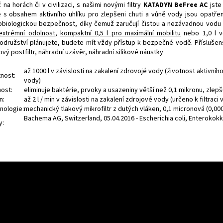
 na horách či v civilizaci, s našimi novými filtry
KATADYN BeFree AC
jste
e s obsahem aktivního uhlíku pro zlepšeni chuti a vůně vody jsou opatřen
obiologickou bezpečnost, díky čemuž zaručují čistou a nezávadnou vodu z
extrémní odolnost
,
kompaktní 0,5 l pro maximální mobilitu
nebo 1,0 l ve
odružství plánujete, budete mít vždy přístup k bezpečné vodě. Příslušens
ový postfiltr
,
náhradní uzávěr
,
náhradní silikové náustky
až 1000 l v závislosti na zakalení zdrovojé vody (životnost aktivního
tnost:
vody)
nost:
eliminuje baktérie, prvoky a usazeniny větší než 0,1 mikronu, zlepš
n:
až 2 l / min v závislosti na zakalení zdrojové vody (určeno k filtraci 
nologie:
mechanický tlakový mikrofiltr z dutých vláken, 0,1 micronová (0,0
Bachema AG, Switzerland, 05.04.2016 - Escherichia coli, Enterok
y: