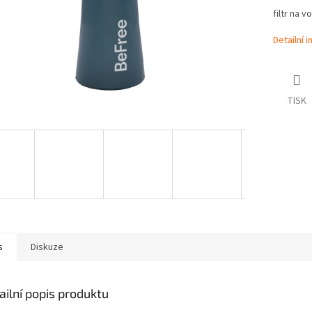
filtr na v
Detailní 
TISK
s
Diskuze
ailní popis produktu