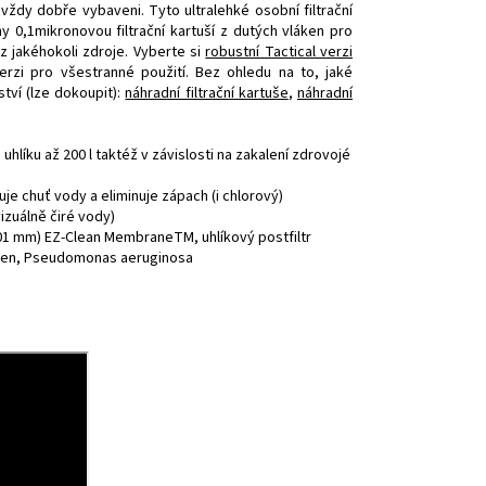
 vždy dobře vybaveni. Tyto ultralehké osobní filtrační
y 0,1mikronovou filtrační kartuší z dutých vláken pro
 jakéhokoli zdroje. Vyberte si
robustní Tactical verzi
rzi pro všestranné použití. Bez ohledu na to, jaké
tví (lze dokoupit):
náhradní filtrační kartuše
,
náhradní
 uhlíku až 200 l taktéž v závislosti na zakalení zdrovojé
uje chuť vody a eliminuje zápach (i chlorový)
vizuálně čiré vody)
001 mm) EZ-Clean MembraneTM, uhlíkový postfiltr
okken, Pseudomonas aeruginosa