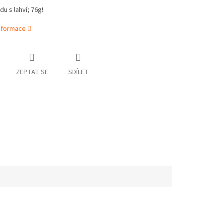
odu s lahví; 76g!
informace
ZEPTAT SE
SDÍLET