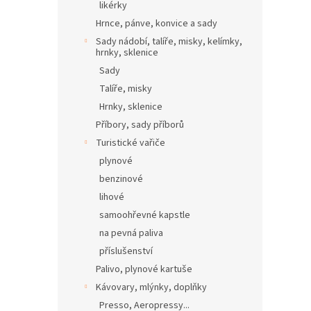
likérky
Hrnce, pánve, konvice a sady
Sady nádobí, talíře, misky, kelímky,
hrnky, sklenice
Sady
Talíře, misky
Hrnky, sklenice
Příbory, sady příborů
Turistické vařiče
plynové
benzinové
lihové
samoohřevné kapstle
na pevná paliva
příslušenství
Palivo, plynové kartuše
Kávovary, mlýnky, doplňky
Presso, Aeropressy...