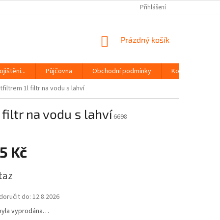
Přihlášení
NÁKUPNÍ
Prázdný košík
KOŠÍK
jištění...
Půjčovna
Obchodní podmínky
Kontakty
ltrem 1l filtr na vodu s lahví
iltr na vodu s lahví
6698
5 Kč
taz
oručit do:
12.8.2026
byla vyprodána…