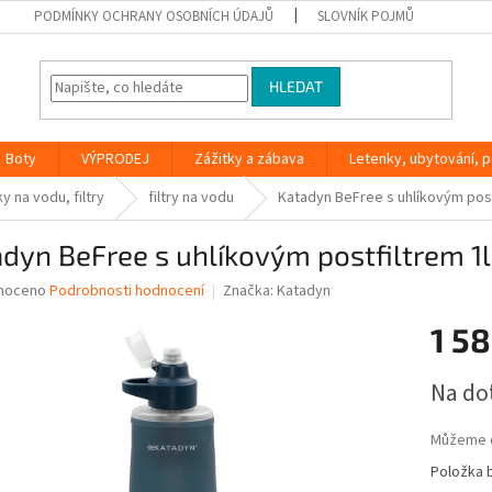
PODMÍNKY OCHRANY OSOBNÍCH ÚDAJŮ
SLOVNÍK POJMŮ
HLEDAT
Boty
VÝPRODEJ
Zážitky a zábava
Letenky, ubytování, po
y na vodu, filtry
filtry na vodu
Katadyn BeFree s uhlíkovým postfi
dyn BeFree s uhlíkovým postfiltrem 1l f
né
noceno
Podrobnosti hodnocení
Značka:
Katadyn
ní
1 58
u
Měrná
Na do
cena:
ek.
Můžeme d
Položka 