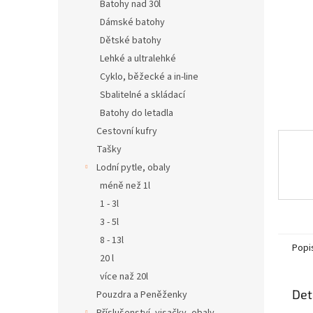
n
Batohy nad 30l
e
Dámské batohy
l
Dětské batohy
Lehké a ultralehké
Cyklo, běžecké a in-line
Sbalitelné a skládací
Batohy do letadla
Cestovní kufry
Tašky
Lodní pytle, obaly
méně než 1l
1 - 3l
3 - 5l
8 - 13l
Popi
20 l
více naž 20l
Det
Pouzdra a Peněženky