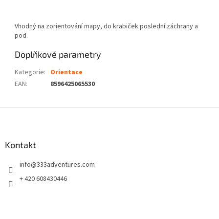
Vhodný na zorientování mapy, do krabiček poslední záchrany a
pod.
Doplňkové parametry
Kategorie
:
Orientace
EAN
:
8596425065530
Z
á
p
a
Kontakt
t
info
@
333adventures.com
í
+ 420 608430446