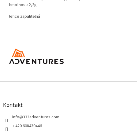
hmotnost: 2,2g
lehce zapalitelná
Z
á
p
a
Kontakt
t
info
@
333adventures.com
í
+ 420 608430446