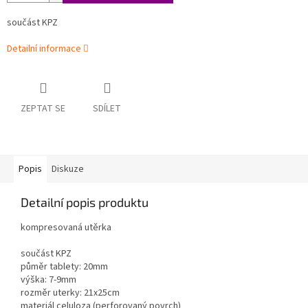
součást KPZ
Detailní informace
ZEPTAT SE
SDÍLET
Popis
Diskuze
Detailní popis produktu
kompresovaná utěrka
součást KPZ
půměr tablety: 20mm
výška: 7-9mm
rozměr uterky: 21x25cm
materiál celuloza (perforovaný povrch)