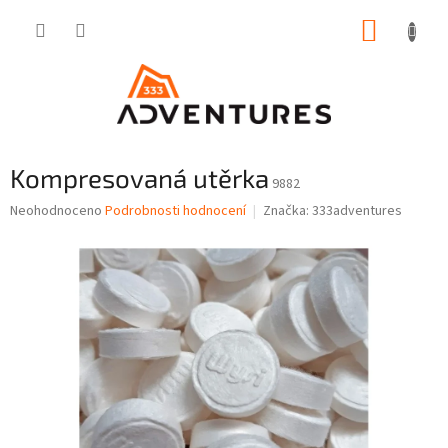
Přejít
NÁKUP
na
obsah
KOŠÍK
Kompresovaná utěrka
9882
Průměrné
Neohodnoceno
Podrobnosti hodnocení
Značka:
333adventures
hodnocení
produktu
je
0,0
z
5
hvězdiček.