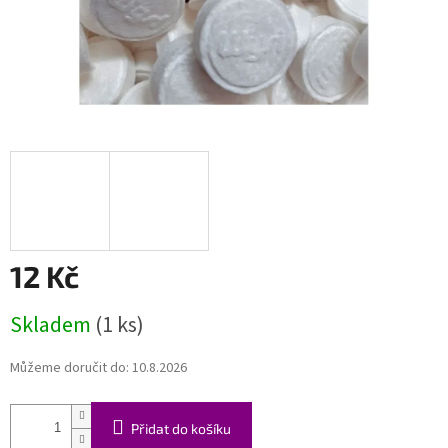
12 Kč
Měrná
Skladem
(1 ks)
cena:
Můžeme doručit do:
10.8.2026
Přidat do košíku