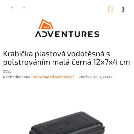
Přejít
NÁKUP
na
obsah
KOŠÍK
Krabička plastová vodotěsná s
polstrováním malá černá 12x7x4 cm
9990
Průměrné
Neohodnoceno
Podrobnosti hodnocení
Značka:
MFH, FOX-DE
hodnocení
produktu
je
0,0
z
5
hvězdiček.