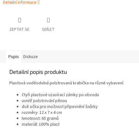
Detailní informace
ZEPTAT SE
SDÍLET
Popis
Diskuze
Detailní popis produktu
Plastová voděodolná polstrovaná krabička na různé vybavení.
čtyři plastové uzavírací zámky po obvodu
uvnitř polstrování pěnou
dvě očka pro možnost připevnění šnůrky
rozměry: 12 x 7 x 4 cm
hmotnost: 65 gramů
materiál: 100% plast