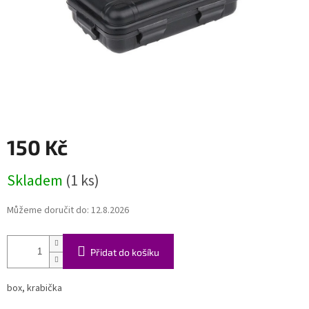
150 Kč
Měrná
Skladem
(1 ks)
cena:
Můžeme doručit do:
12.8.2026
Přidat do košíku
box, krabička