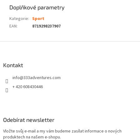
Doplňkové parametry
Kategorie
:
Sport
EAN
:
8719298237907
Z
á
p
a
Kontakt
t
info
@
333adventures.com
í
+ 420 608430446
Odebírat newsletter
Vložte svůj e-mail a my vám budeme zasílat informace o nových
produktech na našem e-shopu.