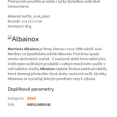
Před prvním použitím je nutné z tyčky škrtadlem seškrábat
černou barvu.
Materiál: hořčík, ocel, plast
Rozměr: cca 12 x 2 cm
Hmotnost: 45 g
Martinez Albainox
je firma, kterou v roce 1990 založil José
Martínez ve španělském městě Albacete. Pod firmu spadá
mnoho obchodních značek. V současné době firma nabízí přes
4.500 nejen nožířských produktů s velkým množstvím využití. V
naší nabídce značky
Albainox
najdete širokou paletu produktů,
které dominují především různé druhy zavíracích nožů. Výrobky
Albainoxu se vyznačují dobrým poměrem ceny k výkonu.
Doplňkové parametry
Kategorie
:
Oheň
EAN
:
8435119855241