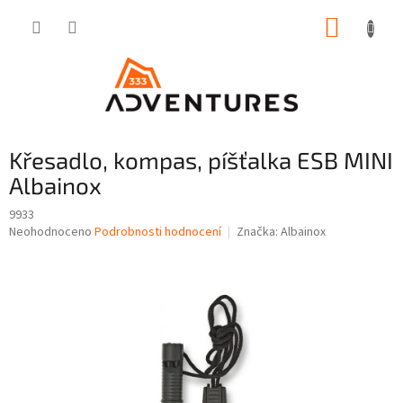
Přejít
NÁKUP
na
obsah
KOŠÍK
Křesadlo, kompas, píšťalka ESB MINI
Albainox
9933
Průměrné
Neohodnoceno
Podrobnosti hodnocení
Značka:
Albainox
hodnocení
produktu
je
0,0
z
5
hvězdiček.