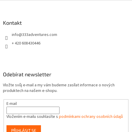
Z
á
p
a
Kontakt
t
info
@
333adventures.com
í
+ 420 608430446
Odebírat newsletter
Vložte svůj e-mail a my vám budeme zasílat informace o nových
produktech na našem e-shopu.
E-mail
Vložením e-mailu souhlasíte s
podmínkami ochrany osobních údajů
PŘIHLÁSIT SE