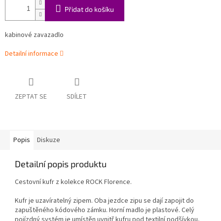
Přidat do košíku
kabinové zavazadlo
Detailní informace
ZEPTAT SE
SDÍLET
Popis
Diskuze
Detailní popis produktu
Cestovní kufr z kolekce ROCK Florence.
Kufr je uzavíratelný zipem. Oba jezdce zipu se dají zapojit do
zapuštěného kódového zámku. Horní madlo je plastové. Celý
pojízdný systém je umístěn uvnitř kufru pod textilní podšívkou,