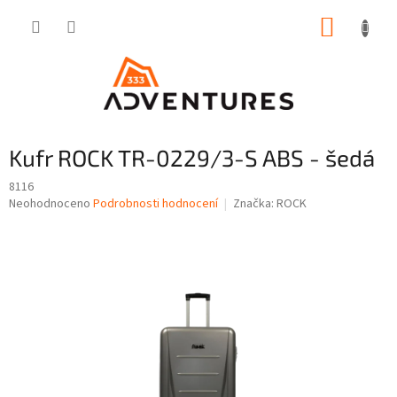
Přejít
NÁKUP
na
obsah
KOŠÍK
Kufr ROCK TR-0229/3-S ABS - šedá
8116
Průměrné
Neohodnoceno
Podrobnosti hodnocení
Značka:
ROCK
hodnocení
produktu
je
0,0
z
5
hvězdiček.