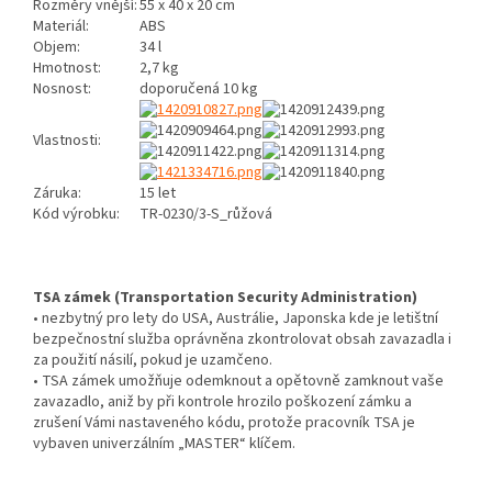
Rozměry vnější:
55 x 40 x 20 cm
Materiál:
ABS
Objem:
34 l
Hmotnost:
2,7 kg
Nosnost:
doporučená 10 kg
Vlastnosti:
Záruka:
15 let
Kód výrobku:
TR-0230/3-S_růžová
TSA zámek (Transportation Security Administration)
• nezbytný pro lety do USA, Austrálie, Japonska kde je letištní
bezpečnostní služba oprávněna zkontrolovat obsah zavazadla i
za použití násilí, pokud je uzamčeno.
• TSA zámek umožňuje odemknout a opětovně zamknout vaše
zavazadlo, aniž by při kontrole hrozilo poškození zámku a
zrušení Vámi nastaveného kódu, protože pracovník TSA je
vybaven univerzálním „MASTER“ klíčem.