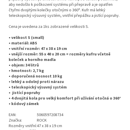
aby nedošlo k poškození systému při přepravě a je opatřen
čtyřmi dvojitými kolečky otočnými o 360°. Kufr má lehký
teleskopický výsuvný systém, vnitřní přepážku a jistící popruhy.
Cena je uvedena za 1ks zobrazené velikosti S.
• velikost S (small)
• materiál: ABS
• vnitřní rozměr: 47 x 38 x 19 cm
• vnější rozměr: 55 x 40 x 20 cm = rozměry kufru včetně
koleček a horního madla
• objem: 34 litrů
• hmotnost: 2,7 kg
• doporučená nosnost 10 kg
• lehký a odolný proti nárazu
• teleskopický výsuvný systém
• jistící popruhy
• 4 dvojitá kola pro velký komfort při užívání otočná o 360°
• kódový zámek
EAN:
5060597208734
Značka:
ROCK
Rozměry vnitřní:
47 x 38 x 19 cm