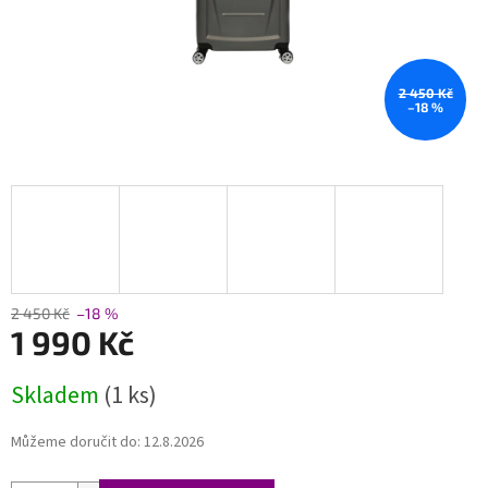
2 450 Kč
–18 %
2 450 Kč
–18 %
1 990 Kč
Měrná
Skladem
(1 ks)
cena:
Můžeme doručit do:
12.8.2026