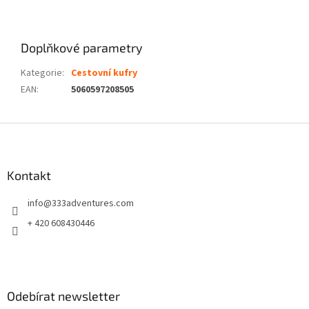
Doplňkové parametry
Kategorie
:
Cestovní kufry
EAN
:
5060597208505
Z
á
p
a
Kontakt
t
info
@
333adventures.com
í
+ 420 608430446
Odebírat newsletter