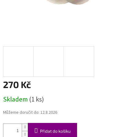
270 Kč
Měrná
Skladem
(1 ks)
cena:
Můžeme doručit do:
12.8.2026
Přidat do košíku