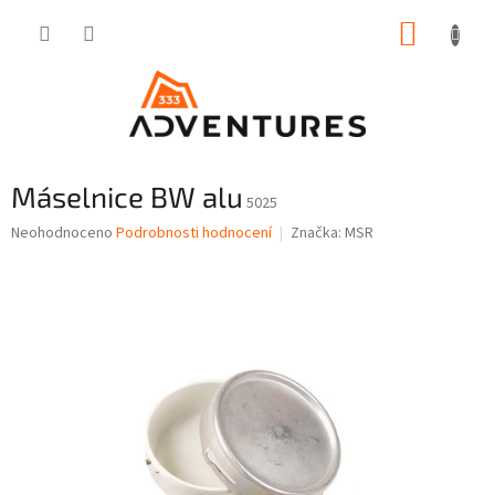
Přejít
NÁKUP
na
obsah
KOŠÍK
Máselnice BW alu
5025
Průměrné
Neohodnoceno
Podrobnosti hodnocení
Značka:
MSR
hodnocení
produktu
je
0,0
z
5
hvězdiček.