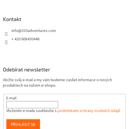
Z
á
p
a
Kontakt
t
info
@
333adventures.com
í
+ 420 608430446
Odebírat newsletter
Vložte svůj e-mail a my vám budeme zasílat informace o nových
produktech na našem e-shopu.
E-mail
Vložením e-mailu souhlasíte s
podmínkami ochrany osobních údajů
PŘIHLÁSIT SE