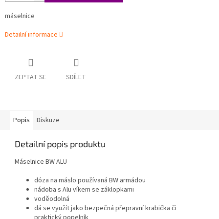
máselnice
Detailní informace
ZEPTAT SE
SDÍLET
Popis
Diskuze
Detailní popis produktu
Máselnice BW ALU
dóza na máslo používaná BW armádou
nádoba s Alu víkem se záklopkami
voděodolná
dá se využít jako bezpečná přepravní krabička či
praktický popelník