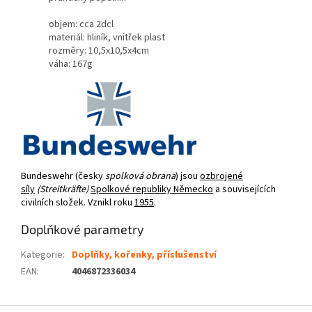
objem: cca 2dcl
materiál: hliník, vnitřek plast
rozměry: 10,5x10,5x4cm
váha: 167g
Bundeswehr (česky
spolková obrana
) jsou
ozbrojené
síly
(Streitkräfte)
Spolkové republiky Německo
a souvisejících
civilních složek. Vznikl roku
1955
.
Doplňkové parametry
Kategorie
:
Doplňky, kořenky, příslušenství
EAN
:
4046872336034