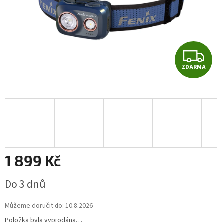
Z
ZDARMA
D
A
R
M
A
1 899 Kč
Měrná
Do 3 dnů
cena:
Můžeme doručit do:
10.8.2026
Položka byla vyprodána…