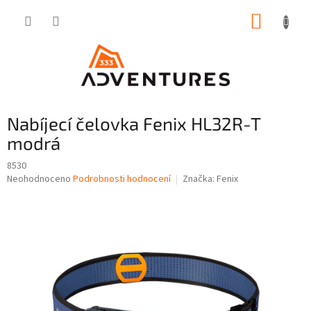
Přejít
NÁKUP
na
obsah
KOŠÍK
Nabíjecí čelovka Fenix HL32R-T
modrá
8530
Průměrné
Neohodnoceno
Podrobnosti hodnocení
Značka:
Fenix
hodnocení
produktu
je
0,0
z
5
hvězdiček.