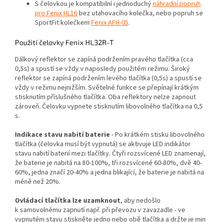
S čelovkou je kompatibilní i jednoduchý
náhradní popruh
pro Fenix HL16
bez utahovacího kolečka, nebo popruh se
SportFit kolečkem
Fenix AFH-05
.
Použití čelovky Fenix HL32R-T
Dálkový reflektor se zapíná podržením pravého tlačítka (cca
0,5s) a spustí se vždy v naposledy použitém režimu. Široký
reflektor se zapíná podržením levého tlačítka (0,5s) a spustí se
vždy v režimu nejnižším. Světelné funkce se přepínají krátkým
stisknutím příslušného tlačítka. Oba reflektory nelze zapnout
zároveň. Čelovku vypnete stisknutím libovolného tlačítka na 0,5
s.
Indikace stavu nabití baterie
- Po krátkém stisku libovolného
tlačítka (čelovka musí být vypnutá) se aktivuje LED indikátor
stavu nabití baterií mezi tlačítky. Čtyři rozsvícené LED znamenají,
že baterie je nabitá na 80-100%, tři rozsvícené 60-80%, dvě 40-
60%, jedna značí 20-40% a jedna blikající, že baterie je nabitá na
méně než 20%.
Ovládací
tlačítka lze uzamknout
, aby nedošlo
k samovolnému zapnutí např. při převozu v zavazadle - ve
vypnutém stavu stiskněte jedno nebo obě tlačítka a držte je min