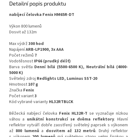
Detailní popis produktu
nabíjecí čelovka Fenix HM65R-DT
Výkon 800 lumenů
Dosvit až 132m
Max výdrž
300 hod
Napájení
ARB-LP1900, 3x AAA
Počet režimů
7
Vodotěsnost
IP66 (prudký déšť)
Barva světla
Denní bílá (5500-6500 K), Neutrální bílá (4000-
5000 K)
Světelný zdroj
Redlights LED, Luminus SST-20
Hmotnost
107 g
Značka
Fenix
Počet variant
3
Kód vybrané varianty
HL32RTBLCK
Běžecká nabíjecí čelovka
Fenix HL32R-T
se vyznačuje nízkou
váhou a
unikátní konstrukcí se dvěma reflektory
. Hlavní
reflektor vytváří dobře zaostřený světelný paprsek s výkonem
až
800 lumenů
a
dosvitem až 132 metrů
. Druhý reflektor
s výkonem
200 lumenů
má světelnou stopu velmi širokou a