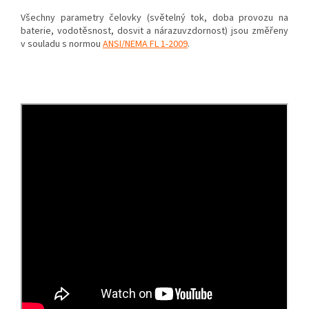
Všechny parametry čelovky (světelný tok, doba provozu na
baterie, vodotěsnost, dosvit a nárazuvzdornost) jsou změřeny
v souladu s normou
ANSI/NEMA FL 1-2009
.