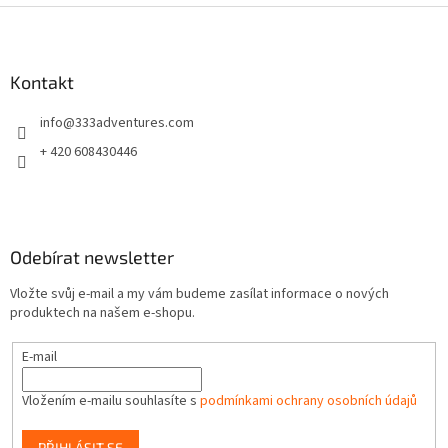
Z
á
p
a
Kontakt
t
info
@
333adventures.com
í
+ 420 608430446
Odebírat newsletter
Vložte svůj e-mail a my vám budeme zasílat informace o nových
produktech na našem e-shopu.
E-mail
Vložením e-mailu souhlasíte s
podmínkami ochrany osobních údajů
PŘIHLÁSIT SE