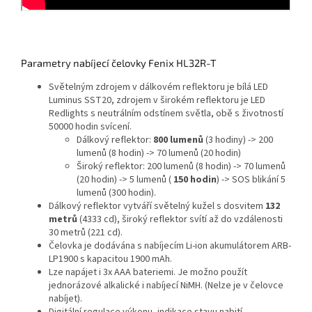
Parametry nabíjecí čelovky Fenix HL32R-T
Světelným zdrojem v dálkovém reflektoru je bílá LED
Luminus SST20, zdrojem v širokém reflektoru je LED
Redlights s neutrálním odstínem světla, obě s životností
50000 hodin svícení.
Dálkový reflektor:
800 lumenů
(3 hodiny) -> 200
lumenů (8 hodin) -> 70 lumenů (20 hodin)
Široký reflektor: 200 lumenů (8 hodin) -> 70 lumenů
(20 hodin) -> 5 lumenů (
150 hodin
) -> SOS blikání 5
lumenů (300 hodin).
Dálkový reflektor vytváří světelný kužel s dosvitem
132
metrů
(4333 cd), široký reflektor svítí až do vzdálenosti
30 metrů (221 cd).
Čelovka je dodávána s nabíjecím Li-ion akumulátorem ARB-
LP1900 s kapacitou 1900 mAh.
Lze napájet i 3x AAA bateriemi. Je možno použít
jednorázové alkalické i nabíjecí NiMH. (Nelze je v čelovce
nabíjet).
Digitální regulace výkonu, indikace stavu nabití