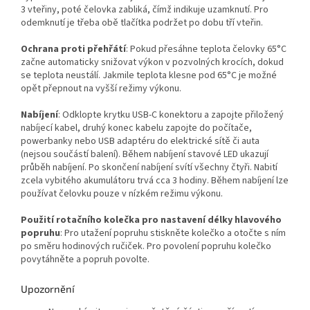
3 vteřiny, poté čelovka zabliká, čímž indikuje uzamknutí. Pro
odemknutí je třeba obě tlačítka podržet po dobu tří vteřin.
Ochrana proti přehřátí
: Pokud přesáhne teplota čelovky 65°C
začne automaticky snižovat výkon v pozvolných krocích, dokud
se teplota neustálí. Jakmile teplota klesne pod 65°C je možné
opět přepnout na vyšší režimy výkonu.
Nabíjení
: Odklopte krytku USB-C konektoru a zapojte přiložený
nabíjecí kabel, druhý konec kabelu zapojte do počítače,
powerbanky nebo USB adaptéru do elektrické sítě či auta
(nejsou součástí balení). Během nabíjení stavové LED ukazují
průběh nabíjení. Po skončení nabíjení svítí všechny čtyři. Nabití
zcela vybitého akumulátoru trvá cca 3 hodiny. Během nabíjení lze
používat čelovku pouze v nízkém režimu výkonu.
Použití rotačního kolečka pro nastavení délky hlavového
popruhu
: Pro utažení popruhu stiskněte kolečko a otočte s ním
po směru hodinových ručiček. Pro povolení popruhu kolečko
povytáhněte a popruh povolte.
Upozornění