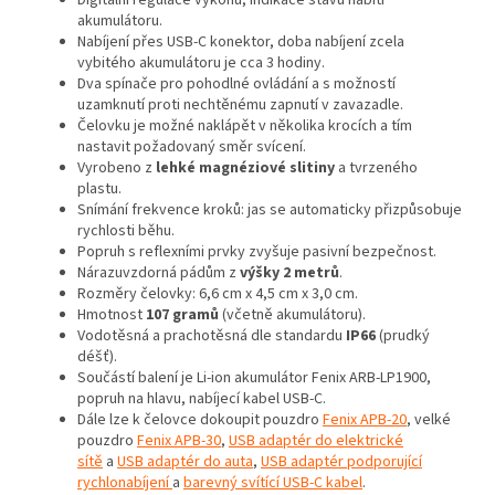
akumulátoru.
Nabíjení přes USB-C konektor, doba nabíjení zcela
vybitého akumulátoru je cca 3 hodiny.
Dva spínače pro pohodlné ovládání a s možností
uzamknutí proti nechtěnému zapnutí v zavazadle.
Čelovku je možné naklápět v několika krocích a tím
nastavit požadovaný směr svícení.
Vyrobeno z
lehké magnéziové slitiny
a tvrzeného
plastu.
Snímání frekvence kroků: jas se automaticky přizpůsobuje
rychlosti běhu.
Popruh s reflexními prvky zvyšuje pasivní bezpečnost.
Nárazuvzdorná pádům z
výšky 2 metrů
.
Rozměry čelovky: 6,6 cm x 4,5 cm x 3,0 cm.
Hmotnost
107 gramů
(včetně akumulátoru).
Vodotěsná a prachotěsná dle standardu
IP66
(prudký
déšť).
Součástí balení je Li-ion akumulátor Fenix ARB-LP1900,
popruh na hlavu, nabíjecí kabel USB-C.
Dále lze k čelovce dokoupit pouzdro
Fenix APB-20
, velké
pouzdro
Fenix APB-30
,
USB adaptér do elektrické
sítě
a
USB adaptér do auta
,
USB adaptér podporující
rychlonabíjení
a
barevný svítící USB-C kabel
.