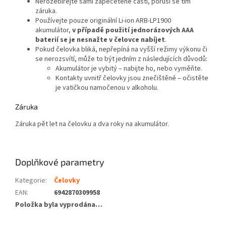
Nerozebírejte sami zapečetěné části, poruší se tím
záruka.
Používejte pouze originální Li-ion ARB-LP1900
akumulátor,
v případě použití jednorázových AAA
baterií se je nesnažte v čelovce nabíjet
.
Pokud čelovka bliká, nepřepíná na vyšší režimy výkonu či
se nerozsvítí, může to být jedním z následujících důvodů:
Akumulátor je vybitý – nabijte ho, nebo vyměňte.
Kontakty uvnitř čelovky jsou znečištěné – očistěte
je vatičkou namočenou v alkoholu.
Záruka
Záruka pět let na čelovku a dva roky na akumulátor.
Doplňkové parametry
Kategorie
:
Čelovky
EAN
:
6942870309958
Položka byla vyprodána…