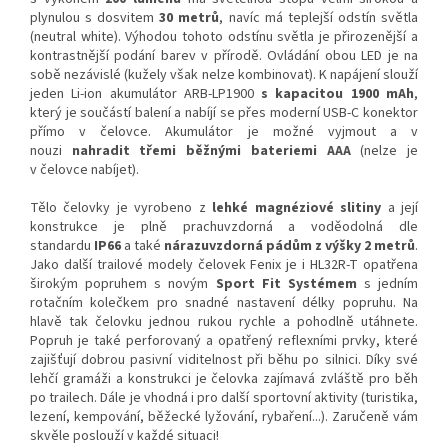
plynulou s dosvitem
30 metrů
, navíc má teplejší odstín světla
(neutral white). Výhodou tohoto odstínu světla je přirozenější a
kontrastnější podání barev v přírodě. Ovládání obou LED je na
sobě nezávislé (kužely však nelze kombinovat). K napájení slouží
jeden Li-ion akumulátor ARB-LP1900
s kapacitou 1900 mAh
,
který je součástí balení a nabíjí se přes moderní USB-C konektor
přímo v čelovce. Akumulátor je možné vyjmout a
v
nouzi
nahradit třemi běžnými bateriemi AAA
(nelze je
v čelovce nabíjet).
Tělo čelovky je vyrobeno z
lehké magnéziové slitiny
a její
konstrukce je plně prachuvzdorná a voděodolná dle
standardu
IP66
a také
nárazuvzdorná pádům z výšky 2 metrů
.
Jako další trailové modely čelovek Fenix je i HL32R-T opatřena
širokým popruhem s novým
Sport Fit Systémem
s
jedním
rotačním kolečkem pro snadné nastavení délky popruhu. Na
hlavě tak čelovku jednou rukou rychle a pohodlně utáhnete.
Popruh je také perforovaný a opatřený reflexními prvky, které
zajišťují dobrou pasivní viditelnost při běhu po silnici. Díky své
lehčí gramáži a konstrukci je čelovka zajímavá zvláště pro běh
po trailech. Dále je vhodná i pro další sportovní aktivity (turistika,
lezení, kempování, běžecké lyžování, rybaření...). Zaručeně vám
skvěle poslouží v každé situaci!