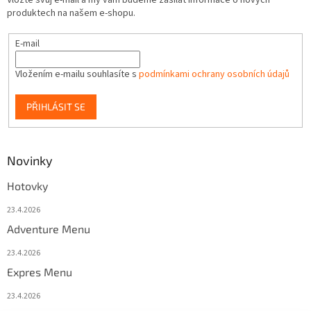
Vložte svůj e-mail a my vám budeme zasílat informace o nových
produktech na našem e-shopu.
E-mail
Vložením e-mailu souhlasíte s
podmínkami ochrany osobních údajů
PŘIHLÁSIT SE
Novinky
Hotovky
23.4.2026
Adventure Menu
23.4.2026
Expres Menu
23.4.2026