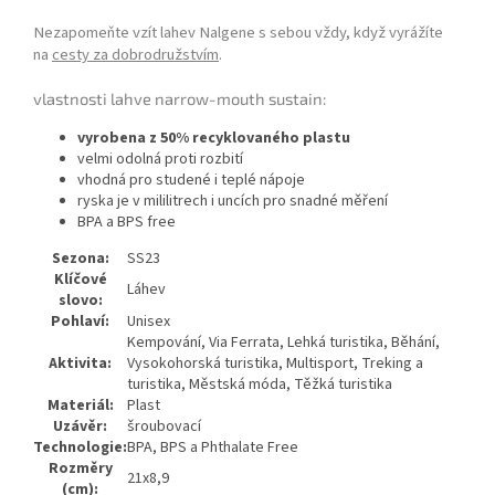
Nezapomeňte vzít lahev Nalgene s sebou vždy, když vyrážíte
na
cesty za dobrodružstvím
.
vlastnosti lahve narrow-mouth sustain:
vyrobena z 50% recyklovaného plastu
velmi odolná proti rozbití
vhodná pro studené i teplé nápoje
ryska je v mililitrech i uncích pro snadné měření
BPA a BPS free
Sezona:
SS23
Klíčové
Láhev
slovo:
Pohlaví:
Unisex
Kempování, Via Ferrata, Lehká turistika, Běhání,
Aktivita:
Vysokohorská turistika, Multisport, Treking a
turistika, Městská móda, Těžká turistika
Materiál:
Plast
Uzávěr:
šroubovací
Technologie:
BPA, BPS a Phthalate Free
Rozměry
21x8,9
(cm):