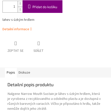
Přidat do košíku
lahev s úzkým hrdlem
Detailní informace
ZEPTAT SE
SDÍLET
Popis
Diskuze
Detailní popis produktu
Nalgene Narrow Mouth Sustain je láhev s úzkým hrdlem, která
je vyrobena z recyklovaného a odolného plastu a je dostupná v
různých barevných variacích. Víčko je připoutáno k hrdlu, takže
nemůže dojít k jeho ztrátě.