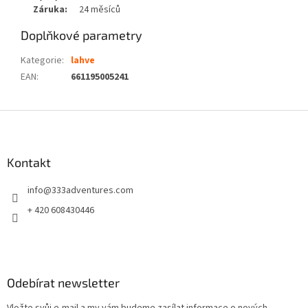
Záruka:
24 měsíců
Doplňkové parametry
Kategorie
:
lahve
EAN
:
661195005241
Z
á
p
a
Kontakt
t
info
@
333adventures.com
í
+ 420 608430446
Odebírat newsletter