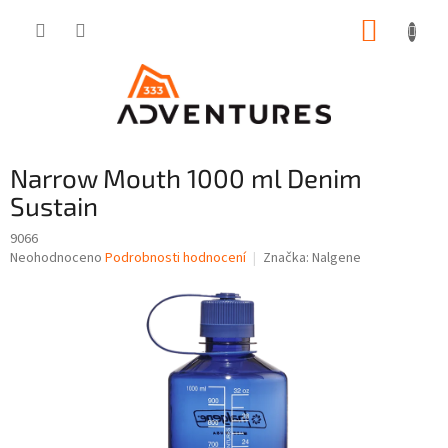
Přejít
NÁKUP
na
obsah
KOŠÍK
Narrow Mouth 1000 ml Denim
Sustain
9066
Průměrné
Neohodnoceno
Podrobnosti hodnocení
Značka:
Nalgene
hodnocení
produktu
je
0,0
z
5
hvězdiček.