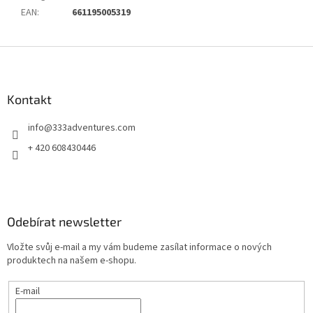
EAN
:
661195005319
Z
á
p
a
Kontakt
t
info
@
333adventures.com
í
+ 420 608430446
Odebírat newsletter
Vložte svůj e-mail a my vám budeme zasílat informace o nových
produktech na našem e-shopu.
E-mail