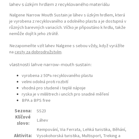
lahev s úzkým hrdlem z recyklovaného materiálu
Nalgene Narrow Mouth Sustain je láhev s úzkým hrdlem, která
je vyrobena z recyklovaného a odolného plastu a je dostupná v
různých barevných variacích. Víčko je připoutáno k hrdlu, takže
nemůže dojít k jeho ztrátě.
Nezapomeňte vzít lahev Nalgene s sebou vždy, když vyrážíte
na
cesty za dobrodružstvím
.
vlastnosti lahve narrow-mouth sustain:
vyrobena z 50% recyklovaného plastu
velmi odolná proti rozbití
vhodná pro studené i teplé nápoje
ryska je v mililitrech i uncích pro snadné měření
BPA a BPS free
Sezona:
SS23
Klíčové
Láhev
slovo:
Kempování, Via Ferrata, Lehká turistika, Běhání,
Aktivita:
Vysokohorská turistika, Multisport, Treking a