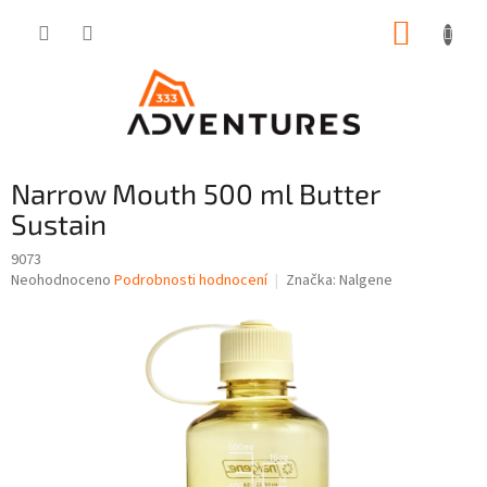
Přejít
NÁKUP
na
obsah
KOŠÍK
Narrow Mouth 500 ml Butter
Sustain
9073
Průměrné
Neohodnoceno
Podrobnosti hodnocení
Značka:
Nalgene
hodnocení
produktu
je
0,0
z
5
hvězdiček.