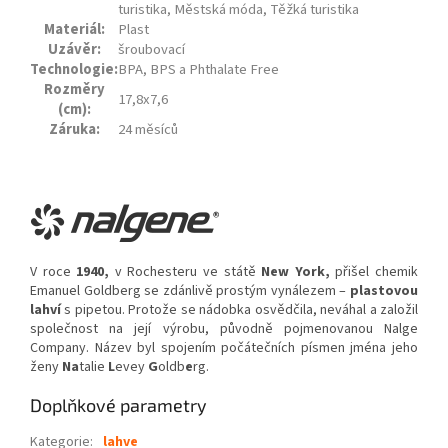
turistika, Městská móda, Těžká turistika
Materiál:
Plast
Uzávěr:
šroubovací
Technologie:
BPA, BPS a Phthalate Free
Rozměry
17,8x7,6
(cm):
Záruka:
24 měsíců
V roce
1940,
v Rochesteru ve státě
New York,
přišel chemik
Emanuel Goldberg se zdánlivě prostým vynálezem –
plastovou
lahví
s pipetou. Protože se nádobka osvědčila, neváhal a založil
společnost na její výrobu, původně pojmenovanou Nalge
Company. Název byl spojením počátečních písmen jména jeho
ženy
Na
talie
L
evey
G
oldb
e
rg.
Doplňkové parametry
Kategorie
:
lahve