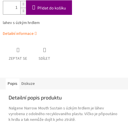
Přidat do košíku
lahev s úzkým hrdlem
Detailní informace
ZEPTAT SE
SDÍLET
Popis
Diskuze
Detailní popis produktu
Nalgene Narrow Mouth Sustain s úzkým hrdlem je láhev
vyrobena z odolného recyklovaného plastu. Víčko je připoutáno
k hrdlu a tak nemůže dojít k jeho ztrátě.