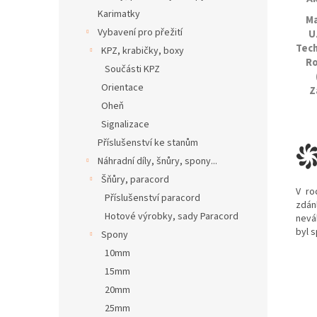
Karimatky
Ma
Vybavení pro přežití
U
Tech
KPZ, krabičky, boxy
R
Součásti KPZ
Orientace
Z
Oheň
Signalizace
Příslušenství ke stanům
Náhradní díly, šnůry, spony...
Šňůry, paracord
V ro
Příslušenství paracord
zdán
Hotové výrobky, sady Paracord
nevá
byl 
Spony
10mm
15mm
20mm
25mm