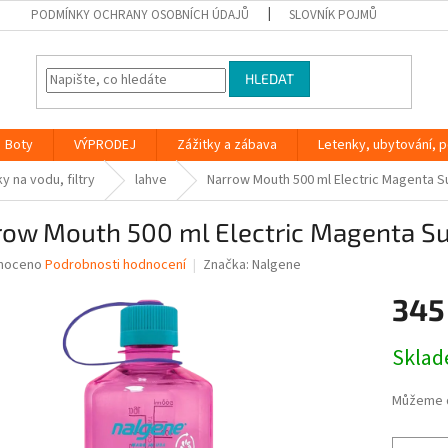
PODMÍNKY OCHRANY OSOBNÍCH ÚDAJŮ
SLOVNÍK POJMŮ
HLEDAT
Boty
VÝPRODEJ
Zážitky a zábava
Letenky, ubytování, po
y na vodu, filtry
lahve
Narrow Mouth 500 ml Electric Magenta S
row Mouth 500 ml Electric Magenta Su
né
noceno
Podrobnosti hodnocení
Značka:
Nalgene
ní
345
u
Měrná
Skla
cena:
ek.
Můžeme d