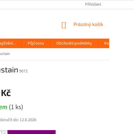
Přihlášení
NÁKUPNÍ
Prázdný košík
KOŠÍK
jištění...
Půjčovna
Obchodní podmínky
Kontakty
ustain
stain
9072
 Kč
dem
(1 ks)
oručit do:
12.8.2026