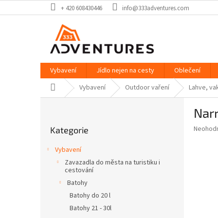
Přejít
+ 420 608430446
info@333adventures.com
na
obsah
Vybavení
Jídlo nejen na cesty
Oblečení
Domů
Vybavení
Outdoor vaření
Lahve, vak
P
Nar
o
Přeskočit
s
Průměr
Neohod
Kategorie
kategorie
t
hodnoce
r
produkt
Vybavení
a
je
Zavazadla do města na turistiku i
0,0
n
cestování
z
n
Batohy
5
í
hvězdič
Batohy do 20 l
p
Batohy 21 - 30l
a