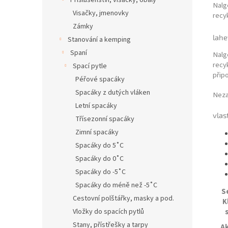
Příslušenství, visačky, obaly
Nalg
Visačky, jmenovky
recyk
Zámky
lahe
Stanování a kemping
Spaní
Nalg
recy
Spací pytle
připo
Péřové spacáky
Spacáky z dutých vláken
Neza
Letní spacáky
vlas
Třísezonní spacáky
Zimní spacáky
Spacáky do 5˚C
Spacáky do 0˚C
Spacáky do -5˚C
Spacáky do méně než -5˚C
S
Cestovní polštářky, masky a pod.
K
Vložky do spacích pytlů
Stany, přístřešky a tarpy
Ak