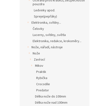
Ochrana proti krádeži, bezpečnostní
pouzdra
Ledvinky apod.
Spreje(pepřáky)
Elektronika, svítilny...
Čelovky
Lucerny, svítilny, světla
Elektronika, redukce, krokoměry...
Nože, nářadí, nástroje
Nože
Zavírací
Mikov
Praktik
Rybička
Crocodile
Predator
Délka nože do 100mm
Délka nože nad 100mm