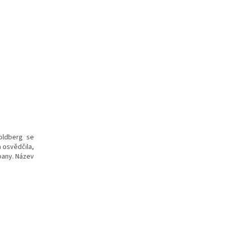
oldberg se
 osvědčila,
pany. Název