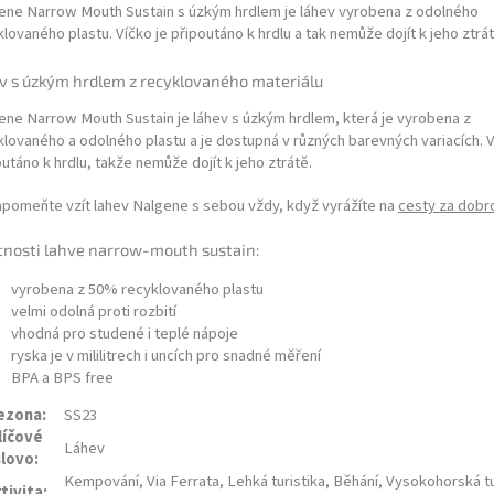
ene Narrow Mouth Sustain s úzkým hrdlem je láhev vyrobena z odolného
lovaného plastu. Víčko je připoutáno k hrdlu a tak nemůže dojít k jeho ztrát
v s úzkým hrdlem z recyklovaného materiálu
ene Narrow Mouth Sustain je láhev s úzkým hrdlem, která je vyrobena z
klovaného a odolného plastu a je dostupná v různých barevných variacích. V
utáno k hrdlu, takže nemůže dojít k jeho ztrátě.
pomeňte vzít lahev Nalgene s sebou vždy, když vyrážíte na
cesty za dobr
tnosti lahve narrow-mouth sustain:
vyrobena z 50% recyklovaného plastu
velmi odolná proti rozbití
vhodná pro studené i teplé nápoje
ryska je v mililitrech i uncích pro snadné měření
BPA a BPS free
ezona:
SS23
líčové
Láhev
slovo:
Kempování, Via Ferrata, Lehká turistika, Běhání, Vysokohorská tu
tivita: