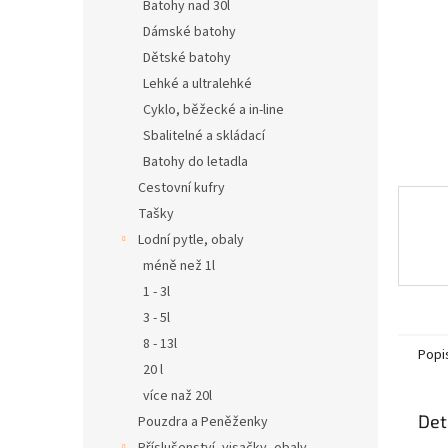
n
Batohy nad 30l
e
Dámské batohy
l
Dětské batohy
Lehké a ultralehké
Cyklo, běžecké a in-line
Sbalitelné a skládací
Batohy do letadla
Cestovní kufry
Tašky
Lodní pytle, obaly
méně než 1l
1 - 3l
3 - 5l
8 - 13l
Popi
20 l
více naž 20l
Det
Pouzdra a Peněženky