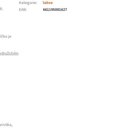
Kategorie
:
lahve
ě.
EAN
:
661195081627
íčko je
odružstvím
.
ristika,