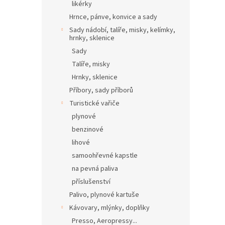
likérky
Hrnce, pánve, konvice a sady
Sady nádobí, talíře, misky, kelímky,
hrnky, sklenice
Sady
Talíře, misky
Hrnky, sklenice
Příbory, sady příborů
Turistické vařiče
plynové
benzinové
lihové
samoohřevné kapstle
na pevná paliva
příslušenství
Palivo, plynové kartuše
Kávovary, mlýnky, doplňky
Presso, Aeropressy...