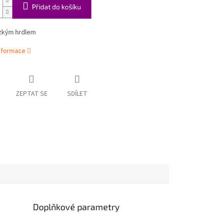
Přidat do košíku
úzkým hrdlem
informace
ZEPTAT SE
SDÍLET
Doplňkové parametry