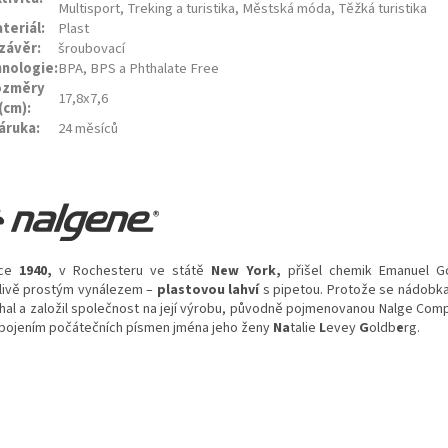
Multisport, Treking a turistika, Městská móda, Těžká turistika
teriál:
Plast
závěr:
šroubovací
nologie:
BPA, BPS a Phthalate Free
ozměry
17,8x7,6
(cm):
áruka:
24 měsíců
ce
1940,
v Rochesteru ve státě
New York,
přišel chemik Emanuel G
livě prostým vynálezem –
plastovou lahví
s pipetou. Protože se nádobka
hal a založil společnost na její výrobu, původně pojmenovanou Nalge Com
spojením počátečních písmen jména jeho ženy
Na
talie
L
evey
G
oldb
e
rg.