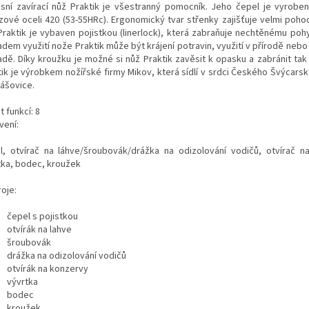
sní zavírací nůž Praktik je všestranný pomocník. Jeho čepel je vyrobena
zové oceli 420 (53-55HRc). Ergonomický tvar střenky zajišťuje velmi pohod
Praktik je vybaven pojistkou (linerlock), která zabraňuje nechtěnému poh
adem využití nože Praktik může být krájení potravin, využití v přírodě nebo 
adě. Díky kroužku je možné si nůž Praktik zavěsit k opasku a zabránit tak 
tik je výrobkem nožířské firmy Mikov, která sídlí v srdci Českého Švýcars
lášovice.
 funkcí: 8
vení:
l, otvírač na láhve/šroubovák/drážka na odizolování vodičů, otvírač n
tka, bodec, kroužek
oje:
čepel s pojistkou
otvírák na lahve
šroubovák
drážka na odizolování vodičů
otvírák na konzervy
vývrtka
bodec
kroužek