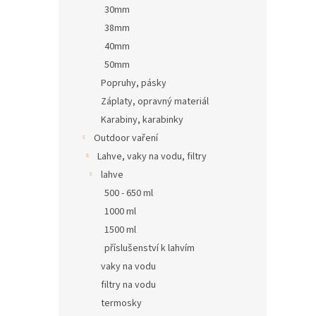
30mm
38mm
40mm
50mm
Popruhy, pásky
Záplaty, opravný materiál
Karabiny, karabinky
Outdoor vaření
Lahve, vaky na vodu, filtry
lahve
500 - 650 ml
1000 ml
1500 ml
příslušenství k lahvím
vaky na vodu
filtry na vodu
termosky