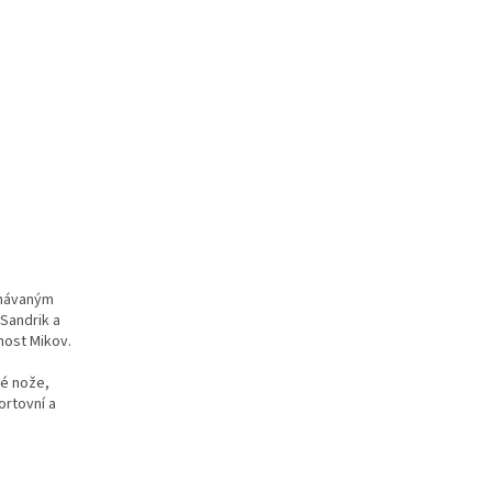
znávaným
Sandrik a
nost Mikov.
ké nože,
ortovní a