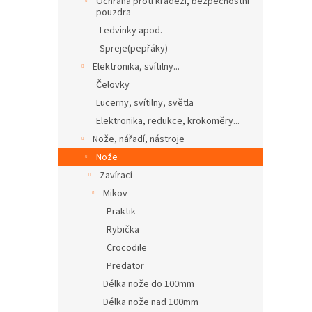
Ochrana proti krádeži, bezpečnostní
pouzdra
Ledvinky apod.
Spreje(pepřáky)
Elektronika, svítilny...
Čelovky
Lucerny, svítilny, světla
Elektronika, redukce, krokoměry...
Nože, nářadí, nástroje
Nože
Zavírací
Mikov
Praktik
Rybička
Crocodile
Predator
Délka nože do 100mm
Délka nože nad 100mm