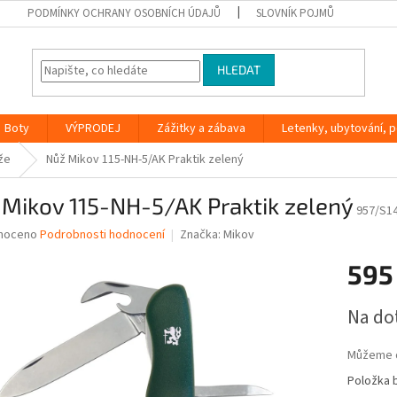
PODMÍNKY OCHRANY OSOBNÍCH ÚDAJŮ
SLOVNÍK POJMŮ
HLEDAT
Boty
VÝPRODEJ
Zážitky a zábava
Letenky, ubytování, po
že
Nůž Mikov 115-NH-5/AK Praktik zelený
Mikov 115-NH-5/AK Praktik zelený
957/S1
né
noceno
Podrobnosti hodnocení
Značka:
Mikov
ní
595
u
Měrná
Na do
cena:
ek.
Můžeme d
Položka 