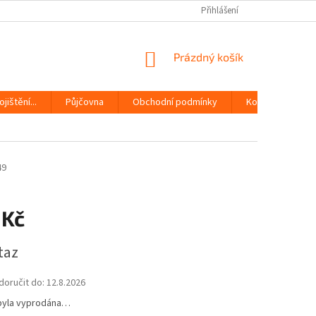
Přihlášení
NÁKUPNÍ
Prázdný košík
KOŠÍK
jištění...
Půjčovna
Obchodní podmínky
Kontakty
49
 Kč
taz
oručit do:
12.8.2026
byla vyprodána…