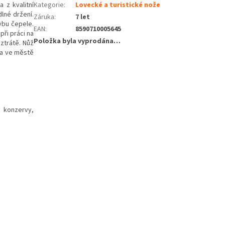
 z kvalitní
Kategorie
:
Lovecké a turistické nože
lné držení.
Záruka
:
7 let
ybu čepele.
EAN
:
8590710005645
při práci na
Položka byla vyprodána…
ztrátě. Nůž
ka ve městě
a konzervy,