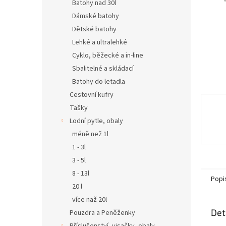
n
Batohy nad 30l
e
Dámské batohy
l
Dětské batohy
Lehké a ultralehké
Cyklo, běžecké a in-line
Sbalitelné a skládací
Batohy do letadla
Cestovní kufry
Tašky
Lodní pytle, obaly
méně než 1l
1 - 3l
3 - 5l
8 - 13l
Popi
20 l
více naž 20l
Det
Pouzdra a Peněženky