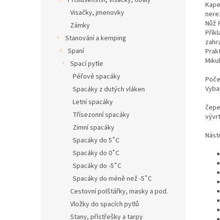
Příslušenství, visačky, obaly
Kape
Visačky, jmenovky
nere
Nůž 
Zámky
Příkl
Stanování a kemping
zahr
Spaní
Prak
Miku
Spací pytle
Péřové spacáky
Počet
Vyba
Spacáky z dutých vláken
Letní spacáky
čepe
Třísezonní spacáky
vývr
Zimní spacáky
Nástr
Spacáky do 5˚C
Spacáky do 0˚C
Spacáky do -5˚C
Spacáky do méně než -5˚C
Cestovní polštářky, masky a pod.
Vložky do spacích pytlů
Stany, přístřešky a tarpy