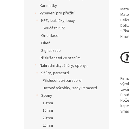
Karimatky
Mate
Vybavení pro přežití
Mater
Délk
KPZ, krabičky, boxy
Délk
Součásti KPZ
Šířk
Orientace
Hmot
Oheň
Signalizace
Příslušenství ke stanům
Náhradní díly, šnůry, spony...
Šňůry, paracord
Firm
Příslušenství paracord
výro
Hotové výrobky, sady Paracord
tová
Dlouh
Spony
Nože
10mm
kape
15mm
vrhac
20mm
25mm