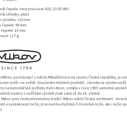
riál čepele: nerezová ocel 420, 53-55 HRC
iál střenky: plast
a výrobku: 110 mm
a čepele: 90 mm
a čepele: 15 mm
nost: 117 g
a Mikov, pocházející z města Mikulášovice na severu České republiky, je u
bcem nožů i ve světě. Sloučením místních podniků - závodu na výrobu nožů 
rny na kancelářské potřeby Koh-I-Noor, vznikla v roce 1955 samotná společ
oletá tradice v nožířské výrobě však sahá až do 18. století.
 Mikov jsou československou tradicí. Mikov nabízí široký sortiment - lovec
sní a vyskakovací nože, pracovní kuchyňské či řeznické nože, ale i nože sp
í.