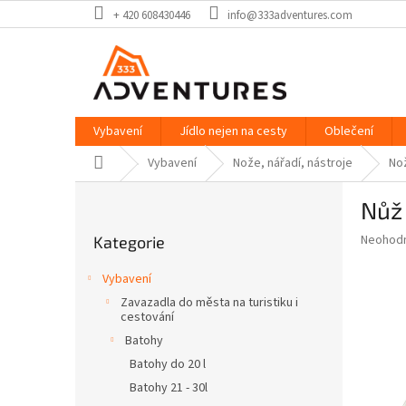
Přejít
+ 420 608430446
info@333adventures.com
na
obsah
Vybavení
Jídlo nejen na cesty
Oblečení
Domů
Vybavení
Nože, nářadí, nástroje
No
P
Nůž 
o
Přeskočit
s
Průměr
Neohod
Kategorie
kategorie
t
hodnoce
r
produkt
Vybavení
a
je
Zavazadla do města na turistiku i
0,0
n
cestování
z
n
Batohy
5
í
hvězdič
Batohy do 20 l
p
Batohy 21 - 30l
a