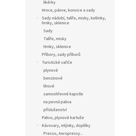
likérky
Hrnce, pánve, konvice a sady
Sady nádobí, talíře, misky, kelímky,
hrnky, sklenice
Sady
Talíře, misky
Hrnky, sklenice
Příbory, sady příborů
Turistické vařiče
plynové
benzinové
lihové
samoohřevné kapstle
na pevná paliva
příslušenství
Palivo, plynové kartuše
Kávovary, mlýnky, doplňky
Presso, Aeropressy...