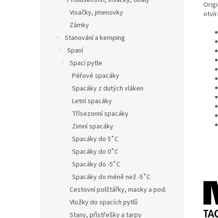
Příslušenství, visačky, obaly
Orig
Visačky, jmenovky
otvír
Zámky
Stanování a kemping
Spaní
Spací pytle
Péřové spacáky
Spacáky z dutých vláken
Letní spacáky
Třísezonní spacáky
Zimní spacáky
Spacáky do 5˚C
Spacáky do 0˚C
Spacáky do -5˚C
Spacáky do méně než -5˚C
Cestovní polštářky, masky a pod.
Vložky do spacích pytlů
Stany, přístřešky a tarpy