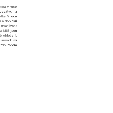
žena v roce
desátých a
tky. V roce
í a doplňků
trvanlivost
da M65 jsou
 oblečení.
a armádními
stributorem