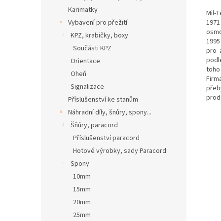
Karimatky
Mil-
1971
Vybavení pro přežití
osmd
KPZ, krabičky, boxy
1995
Součásti KPZ
pro 
podl
Orientace
toho
Oheň
Firm
Signalizace
přeb
prod
Příslušenství ke stanům
Náhradní díly, šnůry, spony...
Šňůry, paracord
Příslušenství paracord
Hotové výrobky, sady Paracord
Spony
10mm
15mm
20mm
25mm