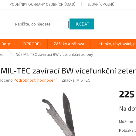
PODMÍNKY OCHRANY OSOBNÍCH ÚDAJŮ
SLOVNÍK POJMŮ
HLEDAT
Boty
VÝPRODEJ
Zážitky a zábava
Letenky, ubytování, po
že
Nůž MIL-TEC zavírací BW vícefunkční zelený
MIL-TEC zavírací BW vícefunkční zele
né
noceno
Podrobnosti hodnocení
Značka:
MIL-TEC
ní
225
u
Měrná
Na do
cena:
ek.
Můžeme d
Položka 