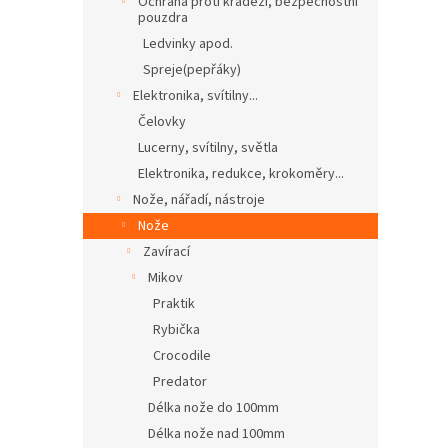
Ochrana proti krádeži, bezpečnostní
pouzdra
Ledvinky apod.
Spreje(pepřáky)
Elektronika, svítilny...
Čelovky
Lucerny, svítilny, světla
Elektronika, redukce, krokoměry...
Nože, nářadí, nástroje
Nože
Zavírací
Mikov
Praktik
Rybička
Crocodile
Predator
Délka nože do 100mm
Délka nože nad 100mm