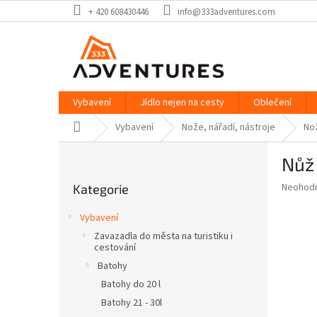
Přejít
+ 420 608430446
info@333adventures.com
na
obsah
Vybavení
Jídlo nejen na cesty
Oblečení
Domů
Vybavení
Nože, nářadí, nástroje
No
P
Nůž 
o
Přeskočit
s
Průměr
Neohod
Kategorie
kategorie
t
hodnoce
r
produkt
Vybavení
a
je
Zavazadla do města na turistiku i
0,0
n
cestování
z
n
Batohy
5
í
hvězdič
Batohy do 20 l
p
Batohy 21 - 30l
a