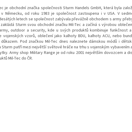
Tec je obchodní značka společnosti Sturm Handels GmbH, která byla zalo
 v Německu, od roku 1983 je společnost zastoupena i v USA. V sedm
esátých letech se společnost zabývala převážně obchodem s army přeby
 zakládá Sturm svou obchodní značku Mil-Tec a začíná s výrobou oblečen
army, outdoor a security, kde u svých produktů kombinuje funkčnost a 
e vojenských vzorů, oblečení jako kalhoty BDU, kalhoty ACU, nebo bun
 důkazem. Pod značkou Mil-Tec dnes naleznete dámskou módů i dětské
a Sturm patří mezi největší světové hráče na trhu s vojenským vybavením 
ytky. Army shop Military Range je od roku 2001 největším dovozcem a di
uktů Mil-Tec do ČR.