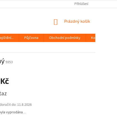
Přihlášení
NÁKUPNÍ
Prázdný košík
KOŠÍK
jištění...
Půjčovna
Obchodní podmínky
Kontakty
ný
9353
 Kč
taz
oručit do:
11.8.2026
byla vyprodána…