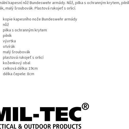
inální kapesní nůž Bundeswehr armády. Nůž, pilka s ochranným krytem, pilník
ák, malý šroubovák. Plastová rukojeť s orlicí.
kopie kapesního nože Bundeswehr armády
nůž
pilka s ochranným krytem
pilník
vývrtka
otvírák
malý šroubovák
plastová rukojeť s orlicí
koženkový obal
celková délka: 19cm
délka čepele: 8cm