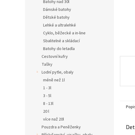
n
Batohy nad 30l
e
Dámské batohy
l
Dětské batohy
Lehké a ultralehké
Cyklo, běžecké a in-line
Sbalitelné a skládací
Batohy do letadla
Cestovní kufry
Tašky
Lodní pytle, obaly
méně než 1l
1 - 3l
3 - 5l
8 - 13l
Popi
20 l
více naž 20l
Det
Pouzdra a Peněženky