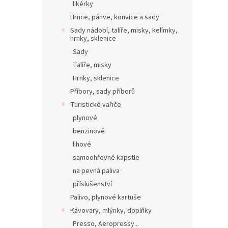
likérky
Hrnce, pánve, konvice a sady
Sady nádobí, talíře, misky, kelímky,
hrnky, sklenice
Sady
Talíře, misky
Hrnky, sklenice
Příbory, sady příborů
Turistické vařiče
plynové
benzinové
lihové
samoohřevné kapstle
na pevná paliva
příslušenství
Palivo, plynové kartuše
Kávovary, mlýnky, doplňky
Presso, Aeropressy...