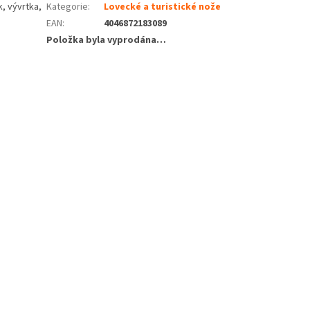
, vývrtka,
Kategorie
:
Lovecké a turistické nože
EAN
:
4046872183089
Položka byla vyprodána…