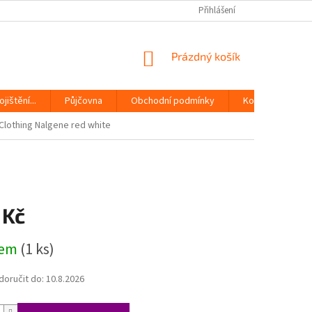
Přihlášení
NÁKUPNÍ
Prázdný košík
KOŠÍK
jištění...
Půjčovna
Obchodní podmínky
Kontakty
 Clothing Nalgene red white
 Kč
dem
(1 ks)
oručit do:
10.8.2026