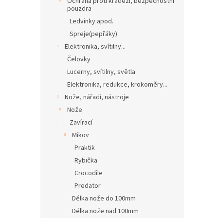
Ochrana proti krádeži, bezpečnostní
pouzdra
Ledvinky apod.
Spreje(pepřáky)
Elektronika, svítilny...
Čelovky
Lucerny, svítilny, světla
Elektronika, redukce, krokoměry...
Nože, nářadí, nástroje
Nože
Zavírací
Mikov
Praktik
Rybička
Crocodile
Predator
Délka nože do 100mm
Délka nože nad 100mm