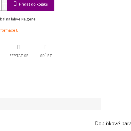
Přidat do košíku
obal na lahve Nalgene
informace
ZEPTAT SE
SDÍLET
Doplňkové par