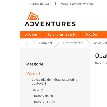
Přejít
+ 420 608430446
info@333adventures.com
na
obsah
Vybavení
Jídlo nejen na cesty
Oblečení
Domů
Vybavení
Outdoor vaření
Lahve, vak
P
Obal
o
Přeskočit
s
Průměr
Neohod
Kategorie
kategorie
t
hodnoce
r
produkt
Vybavení
a
je
Zavazadla do města na turistiku i
0,0
n
cestování
z
n
Batohy
5
í
hvězdič
Batohy do 20 l
p
Batohy 21 - 30l
a