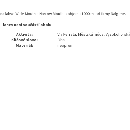
 na lahve Wide Mouth a Narrow Mouth o objemu 1000 ml od firmy Nalgene.
lahev není součástí obalu
Aktivita:
Via Ferrata, Městská móda, Vysokohorská tu
Klíčové slovo:
Obal
Materiál:
neopren