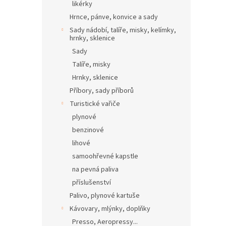
likérky
Hrnce, pánve, konvice a sady
Sady nádobí, talíře, misky, kelímky,
hrnky, sklenice
Sady
Talíře, misky
Hrnky, sklenice
Příbory, sady příborů
Turistické vařiče
plynové
benzinové
lihové
samoohřevné kapstle
na pevná paliva
příslušenství
Palivo, plynové kartuše
Kávovary, mlýnky, doplňky
Presso, Aeropressy...