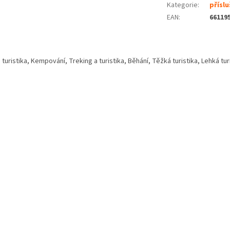
Kategorie
:
příslu
EAN
:
66119
ristika, Kempování, Treking a turistika, Běhání, Těžká turistika, Lehká turi