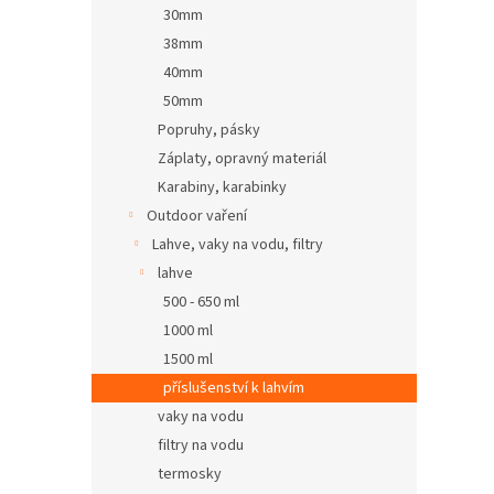
30mm
38mm
40mm
50mm
Popruhy, pásky
Záplaty, opravný materiál
Karabiny, karabinky
Outdoor vaření
Lahve, vaky na vodu, filtry
lahve
500 - 650 ml
1000 ml
1500 ml
příslušenství k lahvím
vaky na vodu
filtry na vodu
termosky