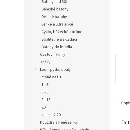
n
Batohy nad 30l
e
Dámské batohy
l
Dětské batohy
Lehké a ultralehké
Cyklo, běžecké a in-line
Sbalitelné a skládací
Batohy do letadla
Cestovní kufry
Tašky
Lodní pytle, obaly
méně než 1l
1 - 3l
3 - 5l
8 - 13l
Popi
20 l
více naž 20l
Det
Pouzdra a Peněženky