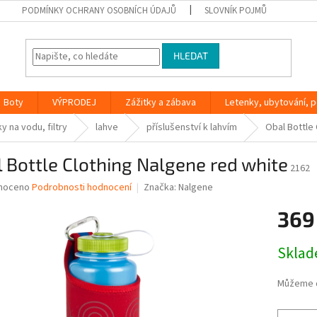
PODMÍNKY OCHRANY OSOBNÍCH ÚDAJŮ
SLOVNÍK POJMŮ
HLEDAT
Boty
VÝPRODEJ
Zážitky a zábava
Letenky, ubytování, po
y na vodu, filtry
lahve
příslušenství k lahvím
Obal Bottle
 Bottle Clothing Nalgene red white
2162
né
noceno
Podrobnosti hodnocení
Značka:
Nalgene
ní
369
u
Měrná
Skla
cena:
ek.
Můžeme d