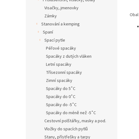
Příslušenství, visačky, obaly
Visačky, jmenovky
Obal
Zámky
Stanování a kemping
Spaní
Spací pytle
Péřové spacáky
Spacáky z dutých vláken
Letní spacáky
Třísezonní spacáky
Zimní spacáky
Spacáky do 5˚C
Spacáky do 0˚C
Spacáky do -5˚C
Spacáky do méně než -5˚C
Cestovní polštářky, masky a pod.
Vložky do spacích pytlů
Stany, přístřešky a tarpy