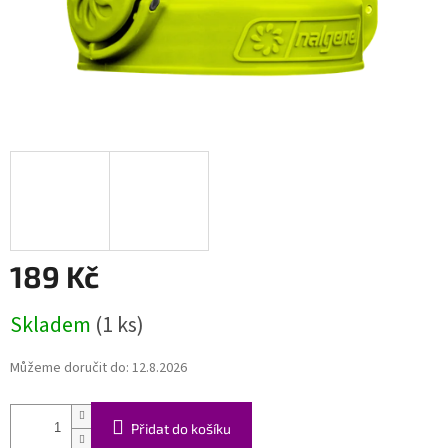
189 Kč
Měrná
Skladem
(1 ks)
cena:
Můžeme doručit do:
12.8.2026
Přidat do košíku