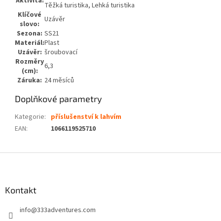
Aktivita:
Těžká turistika, Lehká turistika
Klíčové
Uzávěr
slovo:
Sezona:
SS21
Materiál:
Plast
Uzávěr:
šroubovací
Rozměry
6,3
(cm):
Záruka:
24 měsíců
Doplňkové parametry
Kategorie
:
příslušenství k lahvím
EAN
:
1066119525710
Z
á
p
a
Kontakt
t
info
@
333adventures.com
í