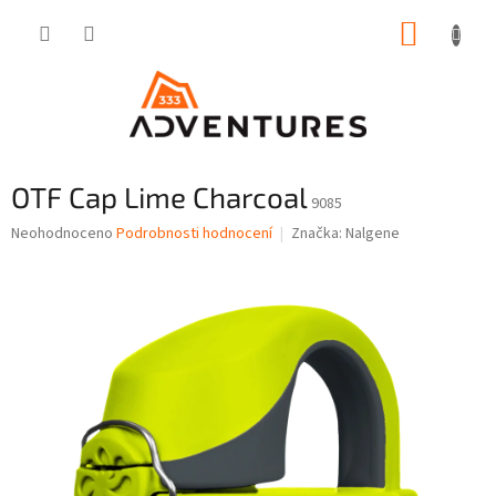
Přejít
NÁKUP
na
obsah
KOŠÍK
OTF Cap Lime Charcoal
9085
Průměrné
Neohodnoceno
Podrobnosti hodnocení
Značka:
Nalgene
hodnocení
produktu
je
0,0
z
5
hvězdiček.