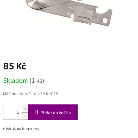
85 Kč
Měrná
Skladem
(1 ks)
cena:
Můžeme doručit do:
12.8.2026
Přidat do košíku
otvírák na konzervy