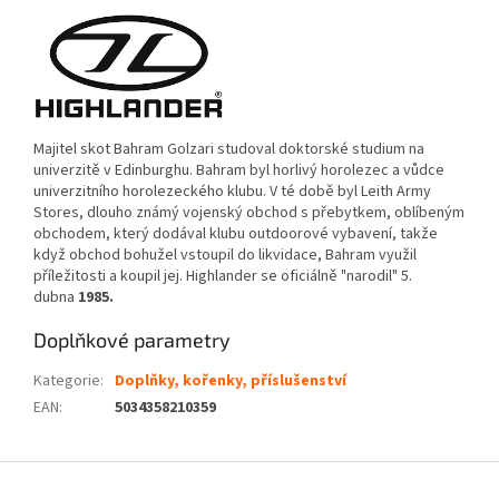
Majitel skot Bahram Golzari studoval doktorské studium na
univerzitě v Edinburghu. Bahram byl horlivý horolezec a vůdce
univerzitního horolezeckého klubu. V té době byl Leith Army
Stores, dlouho známý vojenský obchod s přebytkem, oblíbeným
obchodem, který dodával klubu outdoorové vybavení, takže
když obchod bohužel vstoupil do likvidace, Bahram využil
příležitosti a koupil jej. Highlander se oficiálně "narodil" 5.
dubna
1985.
Doplňkové parametry
Kategorie
:
Doplňky, kořenky, příslušenství
EAN
:
5034358210359
Z
á