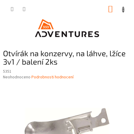
Přejít
NÁKUP
na
obsah
KOŠÍK
Otvírák na konzervy, na láhve, lžíce
3v1 / balení 2ks
5351
Průměrné
Neohodnoceno
Podrobnosti hodnocení
hodnocení
produktu
je
0,0
z
5
hvězdiček.