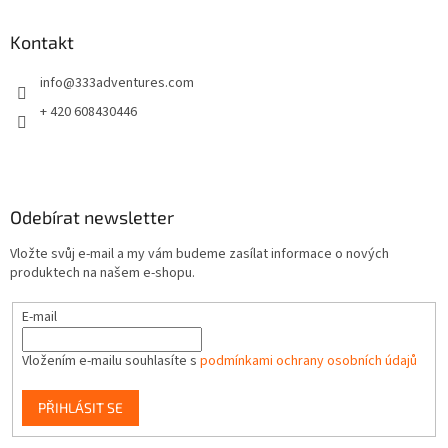
p
a
Kontakt
t
info
@
333adventures.com
í
+ 420 608430446
Odebírat newsletter
Vložte svůj e-mail a my vám budeme zasílat informace o nových
produktech na našem e-shopu.
E-mail
Vložením e-mailu souhlasíte s
podmínkami ochrany osobních údajů
PŘIHLÁSIT SE